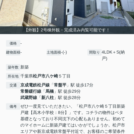
【外観】2号棟外観・完成済み内覧可能です！
-
価格
-
-(-)
4LDK＋S(納
建物面積
土地面積
間取り
戸)
新築
築年数
千葉県
松戸市
八ケ崎
５丁目
所在地
京成電鉄松戸線
「
常盤平
」駅 徒歩17分
交通
常磐緩行線
「
馬橋
」駅 徒歩29分
武蔵野線
「
新八柱
」駅 徒歩28分
ぜひ一度見ていただきたい、「松戸市八ケ崎５丁目新築
備考
戸建【高木小学校：8分】」です。コチラの物件はベタ
基礎となっており不同沈下の心配もありません。初めて
のマイホームに新築戸建てはいかがでしょうか。松戸市
エリアや新京成電鉄常盤平付近で、お客様のご希望条件