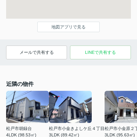
地図アプリで見る
メールで共有する
LINEで共有する
近隣の物件
松戸市小金きよしケ丘４丁目
松戸市小金原２
松戸市胡録台
3LDK (89.42㎡)
3LDK (95.63㎡)
4LDK (98.53㎡)