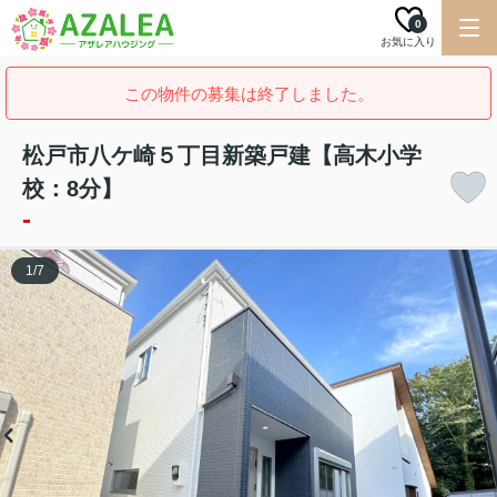
0
お気に入り
この物件の募集は終了しました。
松戸市八ケ崎５丁目新築戸建【高木小学
校：8分】
-
1
/
7