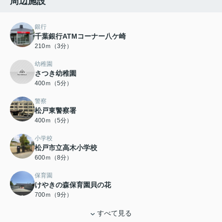
周辺施設
銀行
千葉銀行ATMコーナー八ケ崎
210ｍ（3分）
幼稚園
さつき幼稚園
400ｍ（5分）
警察
松戸東警察署
400ｍ（5分）
小学校
松戸市立高木小学校
600ｍ（8分）
保育園
けやきの森保育園貝の花
700ｍ（9分）
すべて見る