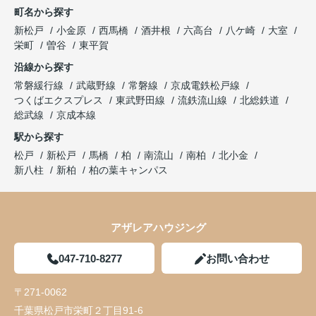
町名から探す
新松戸
小金原
西馬橋
酒井根
六高台
八ケ崎
大室
栄町
曽谷
東平賀
沿線から探す
常磐緩行線
武蔵野線
常磐線
京成電鉄松戸線
つくばエクスプレス
東武野田線
流鉄流山線
北総鉄道
総武線
京成本線
駅から探す
松戸
新松戸
馬橋
柏
南流山
南柏
北小金
新八柱
新柏
柏の葉キャンパス
アザレアハウジング
047-710-8277
お問い合わせ
〒271-0062
千葉県松戸市栄町２丁目91-6