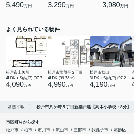
3,290
3,980
5,490
万円
万円
万円
よく見られている物件
松戸市上矢切
松戸市常盤平２丁目
松戸市秋山
4LDK＋S(納戸) (97.71㎡)
4LDK (99.78㎡)
3LDK＋S(納戸) (97.29㎡)
4
4,090
4,990
4,190
万円
万円
万円
常盤平駅
松戸市八ケ崎５丁目新築戸建【高木小学校：8分】
市区町村から探す
松戸市
柏市
市川市
流山市
三郷市
我孫子市
葛飾区