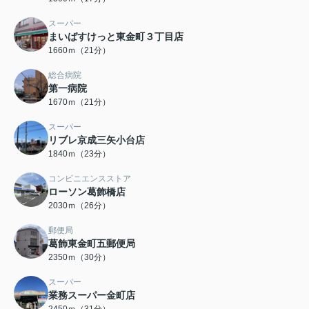
スーパー
まいばすけっと東金町３丁目店
1660ｍ（21分）
総合病院
第一病院
1670ｍ（21分）
スーパー
リブレ京成三矢小台店
1840ｍ（23分）
コンビニエンスストア
ローソン葛飾橋店
2030ｍ（26分）
郵便局
葛飾東金町五郵便局
2350ｍ（30分）
スーパー
業務スーパー金町店