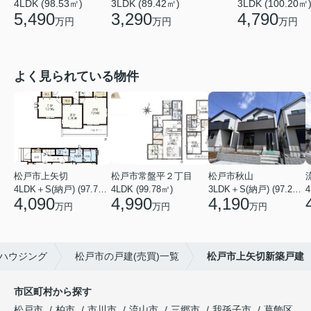
3LDK (89.42㎡)
3LDK (100.20㎡
4LDK (98.53㎡)
3,290
4,790
5,490
万円
万円
万円
よく見られている物件
松戸市上矢切
松戸市常盤平２丁目
松戸市秋山
4LDK＋S(納戸) (97.71㎡)
4LDK (99.78㎡)
3LDK＋S(納戸) (97.29㎡)
4
4,090
4,990
4,190
万円
万円
万円
ハウジング
松戸市の戸建(売買)一覧
松戸市上矢切新築戸建
市区町村から探す
松戸市
柏市
市川市
流山市
三郷市
我孫子市
葛飾区