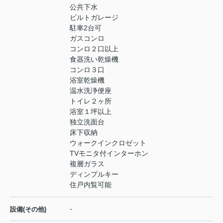
公共下水
ビルトガレージ
駐車2台可
ガスコンロ
コンロ２口以上
食器洗い乾燥機
コンロ３口
浴室乾燥機
温水洗浄便座
トイレ２ヶ所
浴室１坪以上
独立洗面台
床下収納
ウォークインクロゼット
TVモニタ付インターホン
複層ガラス
ディンプルキー
住戸内覧可能
-
設備(その他)