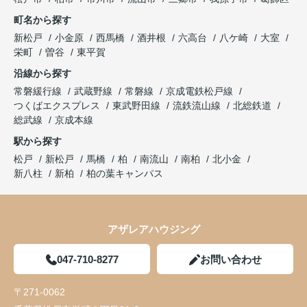
町名から探す
新松戸
小金原
西馬橋
酒井根
六高台
八ケ崎
大室
栄町
曽谷
東平賀
沿線から探す
常磐緩行線
武蔵野線
常磐線
京成電鉄松戸線
つくばエクスプレス
東武野田線
流鉄流山線
北総鉄道
総武線
京成本線
駅から探す
松戸
新松戸
馬橋
柏
南流山
南柏
北小金
新八柱
新柏
柏の葉キャンパス
アザレアハウジング
047-710-8277
お問い合わせ
〒271-0062