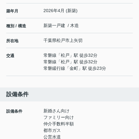
2026年4月 (新築)
築年月
新築一戸建 / 木造
種別 / 構造
千葉県
松戸市
上矢切
所在地
常磐線
「
松戸
」駅 徒歩32分
交通
常磐線
「
松戸
」駅 徒歩32分
常磐緩行線
「
金町
」駅 徒歩23分
設備条件
新婚さん向け
設備条件
ファミリー向け
仲介手数料半額
都市ガス
公営水道