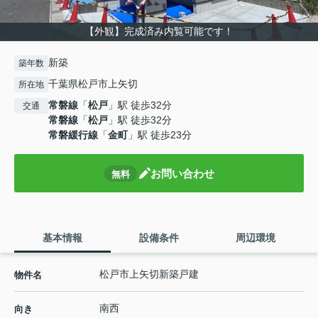
【外観】完成済み内覧可能です！
新築
築年数
千葉県松戸市上矢切
所在地
常磐線
「
松戸
」駅 徒歩32分
交通
常磐線
「
松戸
」駅 徒歩32分
常磐緩行線
「
金町
」駅 徒歩23分
お問い合わせ
無料
基本情報
設備条件
周辺環境
松戸市上矢切新築戸建
物件名
南西
向き