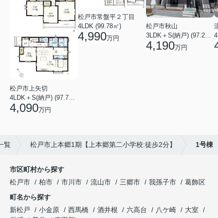
松戸市常盤平２丁目
4LDK (99.78㎡)
松戸市秋山
4,990
4
3LDK＋S(納戸) (97.29㎡)
万円
4,190
万円
松戸市上矢切
4LDK＋S(納戸) (97.71㎡)
4,090
万円
一覧
松戸市上本郷1期【上本郷第二小学校:徒歩2分】
1号棟
市区町村から探す
松戸市
柏市
市川市
流山市
三郷市
我孫子市
葛飾区
町名から探す
新松戸
小金原
西馬橋
酒井根
六高台
八ケ崎
大室