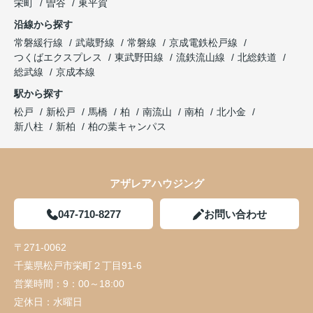
栄町
曽谷
東平賀
沿線から探す
常磐緩行線
武蔵野線
常磐線
京成電鉄松戸線
つくばエクスプレス
東武野田線
流鉄流山線
北総鉄道
総武線
京成本線
駅から探す
松戸
新松戸
馬橋
柏
南流山
南柏
北小金
新八柱
新柏
柏の葉キャンパス
アザレアハウジング
047-710-8277
お問い合わせ
〒271-0062
千葉県松戸市栄町２丁目91-6
営業時間：
9：00～18:00
定休日：
水曜日