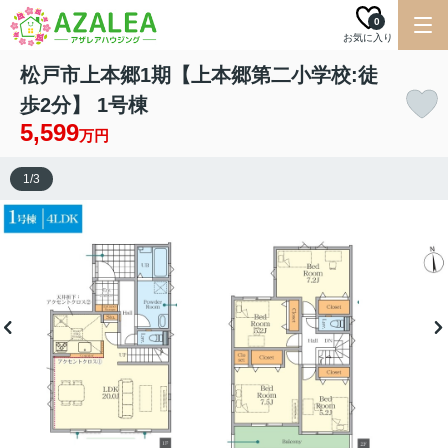
0
お気に入り
松戸市上本郷1期【上本郷第二小学校:徒
歩2分】 1号棟
5,599
万円
1
/
3