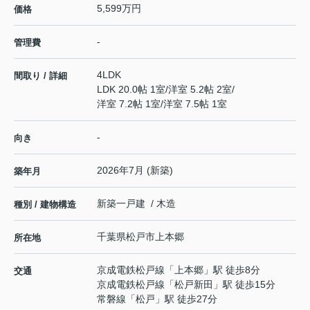
5,599万円
価格
-
管理費
4LDK
間取り / 詳細
LDK 20.0帖 1室
/
洋室 5.2帖 2室
/
洋室 7.2帖 1室
/
洋室 7.5帖 1室
-
向き
2026年7月 (新築)
築年月
新築一戸建 / 木造
種別 / 建物構造
千葉県
松戸市
上本郷
所在地
京成電鉄松戸線
「
上本郷
」駅 徒歩8分
交通
京成電鉄松戸線
「
松戸新田
」駅 徒歩15分
常磐線
「
松戸
」駅 徒歩27分