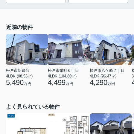
近隣の物件
松戸市栄町６丁目
松戸市八ケ崎７丁目
松戸市胡録台
4LDK (104.80㎡)
4LDK (96.47㎡)
3
4LDK (98.53㎡)
4,499
4,290
5,490
万円
万円
万円
よく見られている物件