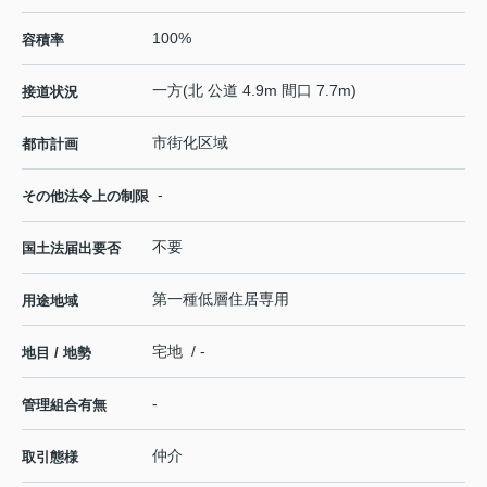
100%
容積率
一方(北 公道 4.9m 間口 7.7m)
接道状況
市街化区域
都市計画
-
その他法令上の制限
不要
国土法届出要否
第一種低層住居専用
用途地域
宅地 / -
地目 / 地勢
-
管理組合有無
仲介
取引態様