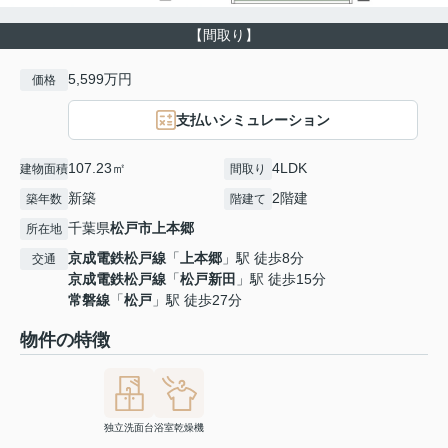
【間取り】
5,599万円
価格
支払いシミュレーション
107.23㎡
4LDK
建物面積
間取り
新築
2階建
築年数
階建て
千葉県
松戸市
上本郷
所在地
京成電鉄松戸線
「
上本郷
」駅 徒歩8分
交通
京成電鉄松戸線
「
松戸新田
」駅 徒歩15分
常磐線
「
松戸
」駅 徒歩27分
物件の特徴
独立洗面台
浴室乾燥機