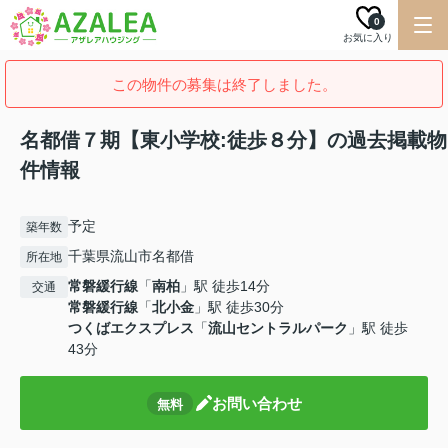
0
お気に入り
この物件の募集は終了しました。
名都借７期【東小学校:徒歩８分】の過去掲載物
件情報
予定
築年数
千葉県流山市名都借
所在地
常磐緩行線
「
南柏
」駅 徒歩14分
交通
常磐緩行線
「
北小金
」駅 徒歩30分
つくばエクスプレス
「
流山セントラルパーク
」駅 徒歩
43分
お問い合わせ
無料