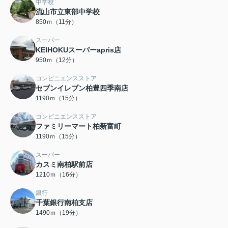
中学校
流山市立東部中学校
850ｍ（11分）
スーパー
KEIHOKUスーパーapris店
950ｍ（12分）
コンビニエンスストア
セブンイレブン柏豊四季南店
1190ｍ（15分）
コンビニエンスストア
ファミリーマート柏新富町
1190ｍ（15分）
スーパー
カスミ南柏駅前店
1210ｍ（16分）
銀行
千葉銀行南柏支店
1490ｍ（19分）