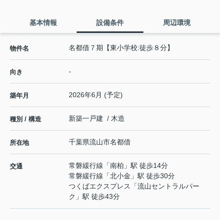
基本情報
設備条件
周辺環境
名都借７期【東小学校:徒歩８分】
物件名
-
向き
2026年6月 (予定)
築年月
新築一戸建 / 木造
種別 / 構造
千葉県
流山市
名都借
所在地
常磐緩行線
「
南柏
」駅 徒歩14分
交通
常磐緩行線
「
北小金
」駅 徒歩30分
つくばエクスプレス
「
流山セントラルパー
ク
」駅 徒歩43分