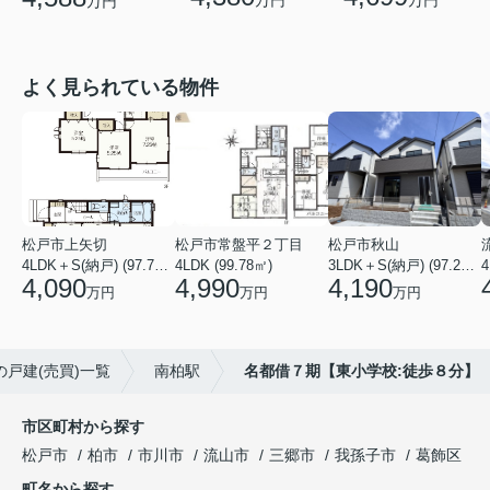
万円
万円
万円
よく見られている物件
松戸市上矢切
松戸市常盤平２丁目
松戸市秋山
4LDK＋S(納戸) (97.71㎡)
4LDK (99.78㎡)
3LDK＋S(納戸) (97.29㎡)
4
4,090
4,990
4,190
万円
万円
万円
の戸建(売買)一覧
南柏駅
名都借７期【東小学校:徒歩８分】
市区町村から探す
松戸市
柏市
市川市
流山市
三郷市
我孫子市
葛飾区
町名から探す