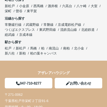
新松戸
小金原
西馬橋
酒井根
六高台
八ケ崎
大室
栄町
曽谷
東平賀
沿線から探す
常磐緩行線
武蔵野線
常磐線
京成電鉄松戸線
つくばエクスプレス
東武野田線
流鉄流山線
北総鉄道
総武線
京成本線
駅から探す
松戸
新松戸
馬橋
柏
南流山
南柏
北小金
新八柱
新柏
柏の葉キャンパス
アザレアハウジング
047-710-8277
お問い合わせ
〒271-0062
千葉県松戸市栄町２丁目91-6
営業時間：
9：00～18:00