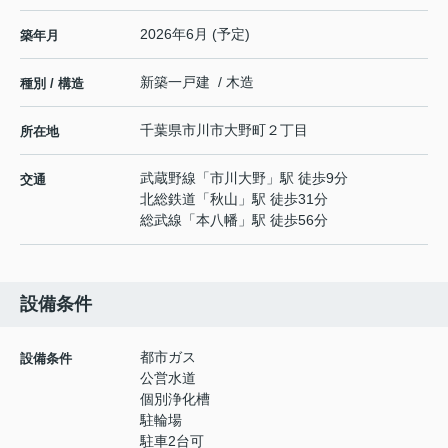
2026年6月 (予定)
築年月
新築一戸建 / 木造
種別 / 構造
千葉県
市川市
大野町
２丁目
所在地
武蔵野線
「
市川大野
」駅 徒歩9分
交通
北総鉄道
「
秋山
」駅 徒歩31分
総武線
「
本八幡
」駅 徒歩56分
設備条件
都市ガス
設備条件
公営水道
個別浄化槽
駐輪場
駐車2台可