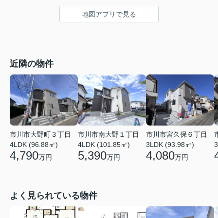
地図アプリで見る
近隣の物件
市川市大野町３丁目
市川市南大野１丁目
市川市宮久保６丁目
4LDK (96.88㎡)
4LDK (101.85㎡)
3LDK (93.98㎡)
3
4,790
5,390
4,080
万円
万円
万円
よく見られている物件