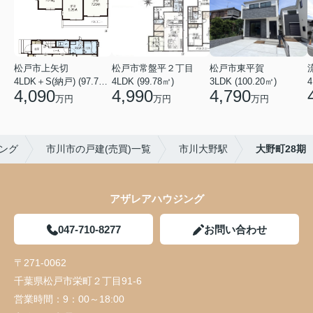
松戸市上矢切
松戸市常盤平２丁目
松戸市東平賀
4LDK＋S(納戸) (97.71㎡)
4LDK (99.78㎡)
3LDK (100.20㎡)
4
4,090
4,990
4,790
万円
万円
万円
ング
市川市の戸建(売買)一覧
市川大野駅
大野町28期
アザレアハウジング
047-710-8277
お問い合わせ
〒271-0062
千葉県松戸市栄町２丁目91-6
営業時間：
9：00～18:00