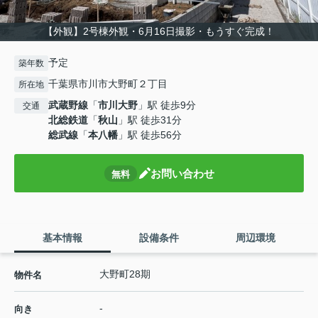
【外観】2号棟外観・6月16日撮影・もうすぐ完成！
予定
築年数
千葉県市川市大野町２丁目
所在地
武蔵野線
「
市川大野
」駅 徒歩9分
交通
北総鉄道
「
秋山
」駅 徒歩31分
総武線
「
本八幡
」駅 徒歩56分
お問い合わせ
無料
基本情報
設備条件
周辺環境
大野町28期
物件名
-
向き