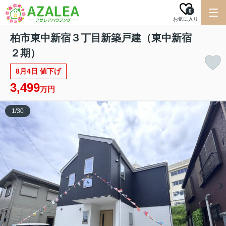
0
お気に入り
柏市東中新宿３丁目新築戸建（東中新宿
２期）
8月4日 値下げ
3,499
万円
1
/
30