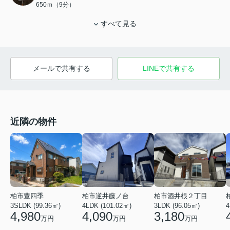
650ｍ（9分）
すべて見る
メールで共有する
LINEで共有する
近隣の物件
柏市逆井藤ノ台
柏市豊四季
柏市酒井根２丁目
4LDK (101.02㎡)
3SLDK (99.36㎡)
3LDK (96.05㎡)
4
4,090
4,980
3,180
万円
万円
万円