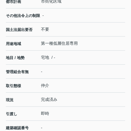
市街化区域
都市計画
-
その他法令上の制限
不要
国土法届出要否
第一種低層住居専用
用途地域
宅地 / -
地目 / 地勢
-
管理組合有無
仲介
取引態様
完成済み
現況
即時
引渡し
-
建築確認番号