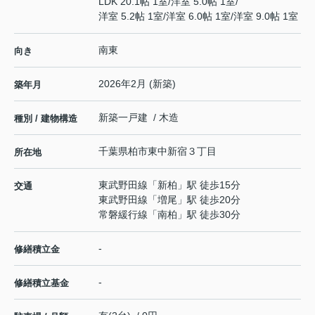
LDK 20.1帖 1室
/
洋室 5.0帖 1室
/
洋室 5.2帖 1室
/
洋室 6.0帖 1室
/
洋室 9.0帖 1室
南東
向き
2026年2月 (新築)
築年月
新築一戸建 / 木造
種別 / 建物構造
千葉県
柏市
東中新宿
３丁目
所在地
東武野田線
「
新柏
」駅 徒歩15分
交通
東武野田線
「
増尾
」駅 徒歩20分
常磐緩行線
「
南柏
」駅 徒歩30分
-
修繕積立金
-
修繕積立基金