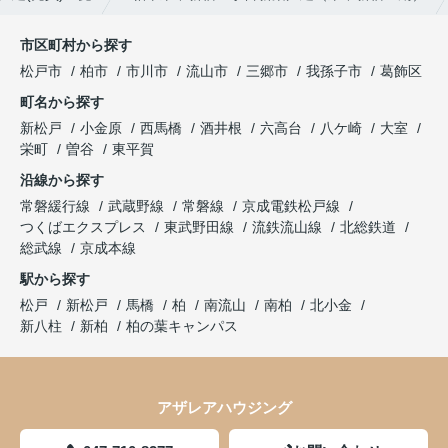
市区町村から探す
松戸市
柏市
市川市
流山市
三郷市
我孫子市
葛飾区
町名から探す
新松戸
小金原
西馬橋
酒井根
六高台
八ケ崎
大室
栄町
曽谷
東平賀
沿線から探す
常磐緩行線
武蔵野線
常磐線
京成電鉄松戸線
つくばエクスプレス
東武野田線
流鉄流山線
北総鉄道
総武線
京成本線
駅から探す
松戸
新松戸
馬橋
柏
南流山
南柏
北小金
新八柱
新柏
柏の葉キャンパス
アザレアハウジング