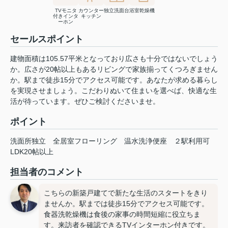
TVモニタ
カウンター
独立洗面台
浴室乾燥機
付きインタ
キッチン
ーホン
セールスポイント
建物面積は105.57平米となっており広さも十分ではないでしょう
か。広さが20帖以上もあるリビングで家族揃ってくつろぎません
か。駅まで徒歩15分でアクセス可能です。あなたが求める暮らし
を実現させましょう。こだわりぬいて住まいを選べば、快適な生
活が待っています。ぜひご検討くださいませ。
ポイント
洗面所独立
全居室フローリング
温水洗浄便座
２駅利用可
LDK20帖以上
担当者のコメント
こちらの新築戸建てで新たな生活のスタートをきり
ませんか。駅までは徒歩15分でアクセス可能です。
食器洗乾燥機は食後の家事の時間短縮に役立ちま
す。来訪者を確認できるTVインターホン付きです。