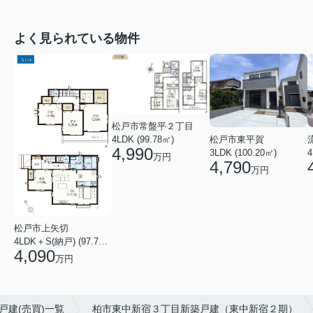
よく見られている物件
松戸市常盤平２丁目
4LDK (99.78㎡)
松戸市東平賀
4,990
4
3LDK (100.20㎡)
万円
4,790
万円
松戸市上矢切
4LDK＋S(納戸) (97.71㎡)
4,090
万円
戸建(売買)一覧
柏市東中新宿３丁目新築戸建（東中新宿２期）