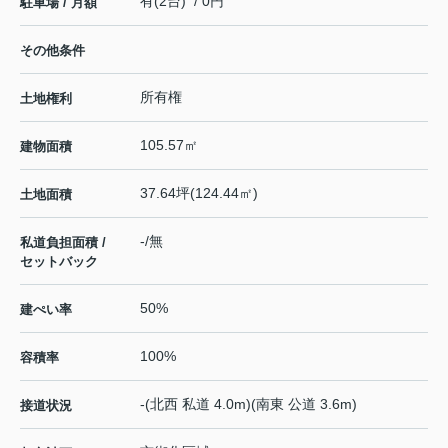
有(2台) / 0円
駐車場 / 月額
その他条件
所有権
土地権利
105.57㎡
建物面積
37.64坪(124.44㎡)
土地面積
-/無
私道負担面積 /
セットバック
50%
建ぺい率
100%
容積率
-(北西 私道 4.0m)(南東 公道 3.6m)
接道状況