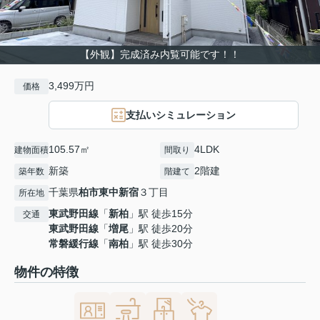
【外観】完成済み内覧可能です！！
3,499万円
価格
支払いシミュレーション
105.57㎡
4LDK
建物面積
間取り
新築
2階建
築年数
階建て
千葉県
柏市
東中新宿
３丁目
所在地
東武野田線
「
新柏
」駅 徒歩15分
交通
東武野田線
「
増尾
」駅 徒歩20分
常磐緩行線
「
南柏
」駅 徒歩30分
物件の特徴