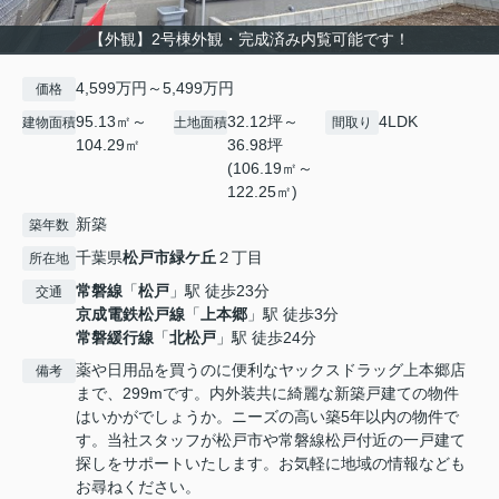
【外観】2号棟外観・完成済み内覧可能です！
4,599万円～5,499万円
価格
95.13㎡～
32.12坪～
4LDK
建物面積
土地面積
間取り
104.29㎡
36.98坪
(106.19㎡～
122.25㎡)
新築
築年数
千葉県
松戸市
緑ケ丘
２丁目
所在地
常磐線
「
松戸
」駅 徒歩23分
交通
京成電鉄松戸線
「
上本郷
」駅 徒歩3分
常磐緩行線
「
北松戸
」駅 徒歩24分
薬や日用品を買うのに便利なヤックスドラッグ上本郷店
備考
まで、299mです。内外装共に綺麗な新築戸建ての物件
はいかがでしょうか。ニーズの高い築5年以内の物件で
す。当社スタッフが松戸市や常磐線松戸付近の一戸建て
探しをサポートいたします。お気軽に地域の情報なども
お尋ねください。