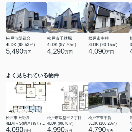
松戸市千駄堀
松戸市中根
松戸市胡録台
4LDK (97.70㎡)
3LDK (93.15㎡)
3
4LDK (98.53㎡)
4,290
4,090
5,490
万円
万円
万円
よく見られている物件
松戸市上矢切
松戸市常盤平２丁目
松戸市東平賀
4LDK＋S(納戸) (97.71㎡)
4LDK (99.78㎡)
3LDK (100.20㎡)
4
4,090
4,990
4,790
万円
万円
万円