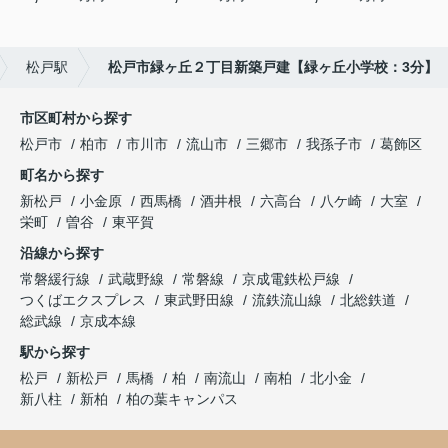
松戸駅
松戸市緑ヶ丘２丁目新築戸建【緑ヶ丘小学校：3分】
市区町村から探す
松戸市
柏市
市川市
流山市
三郷市
我孫子市
葛飾区
町名から探す
新松戸
小金原
西馬橋
酒井根
六高台
八ケ崎
大室
栄町
曽谷
東平賀
沿線から探す
常磐緩行線
武蔵野線
常磐線
京成電鉄松戸線
つくばエクスプレス
東武野田線
流鉄流山線
北総鉄道
総武線
京成本線
駅から探す
松戸
新松戸
馬橋
柏
南流山
南柏
北小金
新八柱
新柏
柏の葉キャンパス