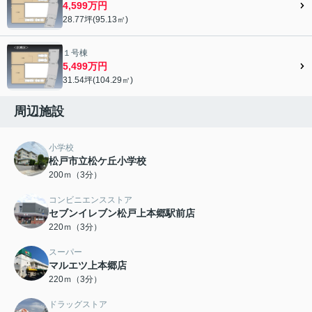
4,599万円
28.77坪(95.13㎡)
１号棟
5,499万円
31.54坪(104.29㎡)
周辺施設
小学校
松戸市立松ケ丘小学校
200ｍ（3分）
コンビニエンスストア
セブンイレブン松戸上本郷駅前店
220ｍ（3分）
スーパー
マルエツ上本郷店
220ｍ（3分）
ドラッグストア