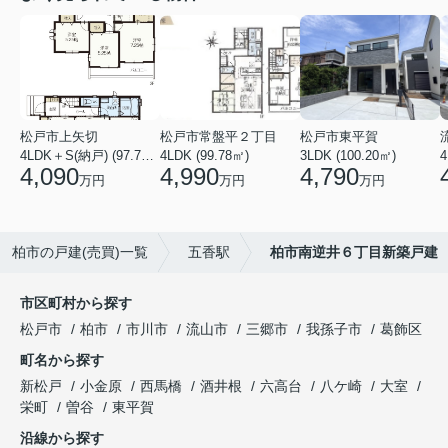
松戸市上矢切
松戸市常盤平２丁目
松戸市東平賀
4LDK＋S(納戸) (97.71㎡)
4LDK (99.78㎡)
3LDK (100.20㎡)
4
4,090
4,990
4,790
万円
万円
万円
柏市の戸建(売買)一覧
五香駅
柏市南逆井６丁目新築戸建
市区町村から探す
松戸市
柏市
市川市
流山市
三郷市
我孫子市
葛飾区
町名から探す
新松戸
小金原
西馬橋
酒井根
六高台
八ケ崎
大室
栄町
曽谷
東平賀
沿線から探す