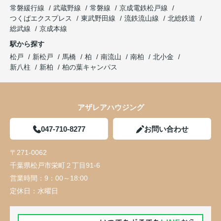
常磐緩行線
武蔵野線
常磐線
京成電鉄松戸線
つくばエクスプレス
東武野田線
流鉄流山線
北総鉄道
総武線
京成本線
駅から探す
松戸
新松戸
馬橋
柏
南流山
南柏
北小金
新八柱
新柏
柏の葉キャンパス
アザレアハウジング
047-710-8277
お問い合わせ
〒271-0062
千葉県松戸市栄町２丁目91-6
営業時間：
9：00～18:00
定休日：
水曜日