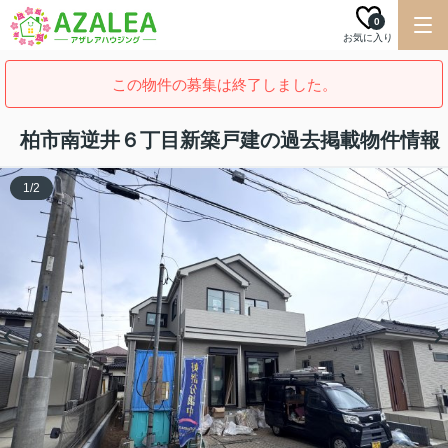
0
お気に入り
この物件の募集は終了しました。
柏市南逆井６丁目新築戸建の過去掲載物件情報
1
/
2