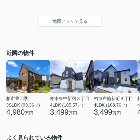
地図アプリで見る
近隣の物件
柏市東中新宿３丁目
柏市豊四季
柏市布施新町４丁目
4LDK (105.57㎡)
4
3SLDK (99.36㎡)
4LDK (108.76㎡)
3,499
4,980
3,499
万円
万円
万円
よく見られている物件