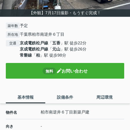
【外観】7月17日撮影・もうすぐ完成！
予定
築年数
千葉県柏市南逆井６丁目
所在地
京成電鉄松戸線
「
五香
」駅 徒歩22分
交通
京成電鉄松戸線
「
元山
」駅 徒歩26分
常磐線
「
柏
」駅 徒歩98分
お問い合わせ
無料
基本情報
設備条件
周辺環境
柏市南逆井６丁目新築戸建
物件名
-
向き