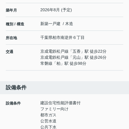
2026年8月 (予定)
築年月
新築一戸建 / 木造
種別 / 構造
千葉県
柏市
南逆井
６丁目
所在地
京成電鉄松戸線
「
五香
」駅 徒歩22分
交通
京成電鉄松戸線
「
元山
」駅 徒歩26分
常磐線
「
柏
」駅 徒歩98分
設備条件
建設住宅性能評価書付
設備条件
ファミリー向け
都市ガス
公営水道
公共下水