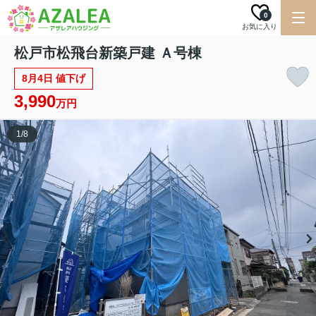
0
お気に入り
松戸市松飛台新築戸建 Ａ号棟
8月4日 値下げ
3,990
万円
1
/
8