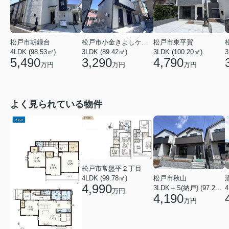
松戸市小金きよしケ丘４丁目
松戸市東平賀
松戸市胡録台
3LDK (89.42㎡)
3LDK (100.20㎡)
3
4LDK (98.53㎡)
3,290
4,790
5,490
万円
万円
万円
よく見られている物件
松戸市常盤平２丁目
4LDK (99.78㎡)
松戸市秋山
4,990
4
3LDK＋S(納戸) (97.29㎡)
万円
4,190
万円