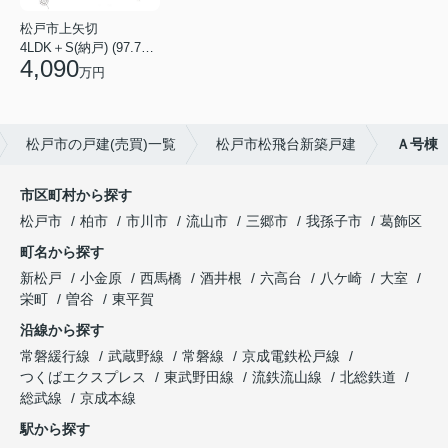
松戸市上矢切
4LDK＋S(納戸) (97.71㎡)
4,090
万円
松戸市の戸建(売買)一覧
松戸市松飛台新築戸建
Ａ号棟
市区町村から探す
松戸市
柏市
市川市
流山市
三郷市
我孫子市
葛飾区
町名から探す
新松戸
小金原
西馬橋
酒井根
六高台
八ケ崎
大室
栄町
曽谷
東平賀
沿線から探す
常磐緩行線
武蔵野線
常磐線
京成電鉄松戸線
つくばエクスプレス
東武野田線
流鉄流山線
北総鉄道
総武線
京成本線
駅から探す