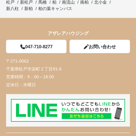
松戸
新松戸
馬橋
柏
南流山
南柏
北小金
新八柱
新柏
柏の葉キャンパス
アザレアハウジング
047-710-8277
お問い合わせ
〒271-0062
千葉県松戸市栄町２丁目91-6
営業時間：
9：00～18:00
定休日：
水曜日