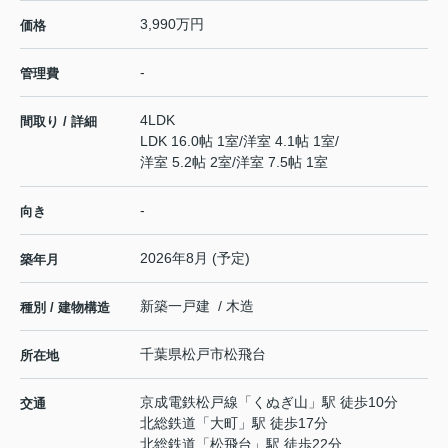
3,990万円
価格
-
管理費
4LDK
間取り / 詳細
LDK 16.0帖 1室
/
洋室 4.1帖 1室
/
洋室 5.2帖 2室
/
洋室 7.5帖 1室
-
向き
2026年8月 (予定)
築年月
新築一戸建 / 木造
種別 / 建物構造
千葉県
松戸市
松飛台
所在地
京成電鉄松戸線
「
くぬぎ山
」駅 徒歩10分
交通
北総鉄道
「
大町
」駅 徒歩17分
北総鉄道
「
松飛台
」駅 徒歩22分