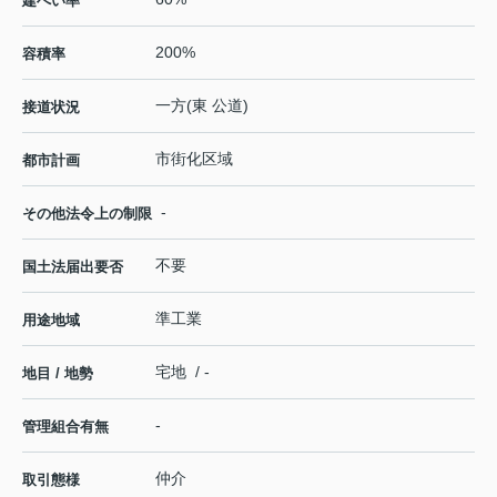
建ぺい率
200%
容積率
一方(東 公道)
接道状況
市街化区域
都市計画
-
その他法令上の制限
不要
国土法届出要否
準工業
用途地域
宅地 / -
地目 / 地勢
-
管理組合有無
仲介
取引態様