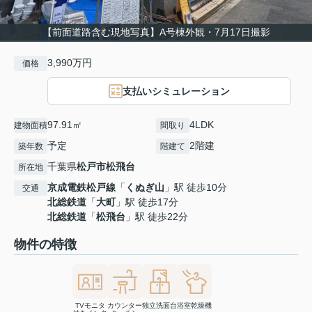
【前面道路含む現地写真】A号棟外観・7月17日撮影
3,990万円
価格
支払いシミュレーション
97.91㎡
4LDK
建物面積
間取り
予定
2階建
築年数
階建て
千葉県
松戸市
松飛台
所在地
京成電鉄松戸線
「
くぬぎ山
」駅 徒歩10分
交通
北総鉄道
「
大町
」駅 徒歩17分
北総鉄道
「
松飛台
」駅 徒歩22分
物件の特徴
TVモニタ
カウンター
独立洗面台
浴室乾燥機