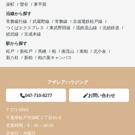
栄町
曽谷
東平賀
沿線から探す
常磐緩行線
武蔵野線
常磐線
京成電鉄松戸線
つくばエクスプレス
東武野田線
流鉄流山線
北総鉄道
総武線
京成本線
駅から探す
松戸
新松戸
馬橋
柏
南流山
南柏
北小金
新八柱
新柏
柏の葉キャンパス
アザレアハウジング
047-710-8277
お問い合わせ
〒271-0062
千葉県松戸市栄町２丁目91-6
営業時間：
9：00～18:00
定休日：
水曜日