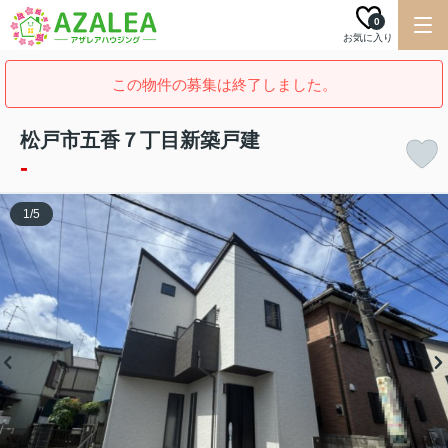
0
お気に入り
この物件の募集は終了しました。
松戸市五香７丁目新築戸建
-
1
/
5