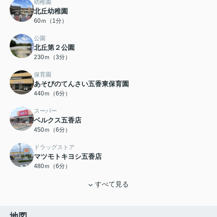
幼稚園
北丘幼稚園
60ｍ（1分）
公園
北丘第２公園
230ｍ（3分）
保育園
あそびのてんさい五香東保育園
440ｍ（6分）
スーパー
ベルクス五香店
450ｍ（6分）
ドラッグストア
マツモトキヨシ五香店
480ｍ（6分）
すべて見る
地図