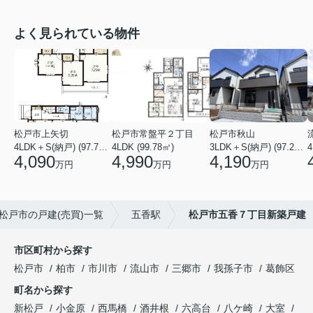
よく見られている物件
松戸市上矢切
松戸市常盤平２丁目
松戸市秋山
4LDK＋S(納戸) (97.71㎡)
4LDK (99.78㎡)
3LDK＋S(納戸) (97.29㎡)
4
4,090
4,990
4,190
万円
万円
万円
松戸市の戸建(売買)一覧
五香駅
松戸市五香７丁目新築戸建
市区町村から探す
松戸市
柏市
市川市
流山市
三郷市
我孫子市
葛飾区
町名から探す
新松戸
小金原
西馬橋
酒井根
六高台
八ケ崎
大室