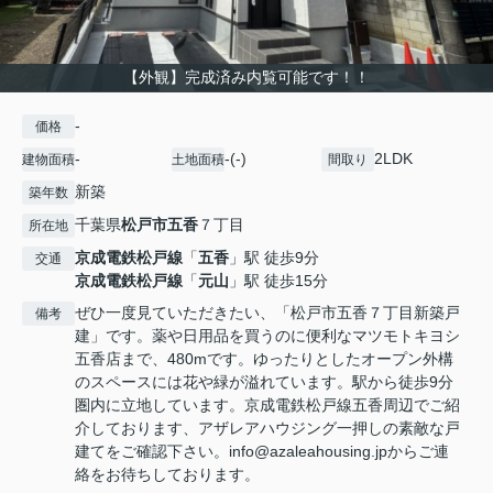
【外観】完成済み内覧可能です！！
-
価格
-
-(-)
2LDK
建物面積
土地面積
間取り
新築
築年数
千葉県
松戸市
五香
７丁目
所在地
京成電鉄松戸線
「
五香
」駅 徒歩9分
交通
京成電鉄松戸線
「
元山
」駅 徒歩15分
ぜひ一度見ていただきたい、「松戸市五香７丁目新築戸
備考
建」です。薬や日用品を買うのに便利なマツモトキヨシ
五香店まで、480mです。ゆったりとしたオープン外構
のスペースには花や緑が溢れています。駅から徒歩9分
圏内に立地しています。京成電鉄松戸線五香周辺でご紹
介しております、アザレアハウジング一押しの素敵な戸
建てをご確認下さい。info@azaleahousing.jpからご連
絡をお待ちしております。