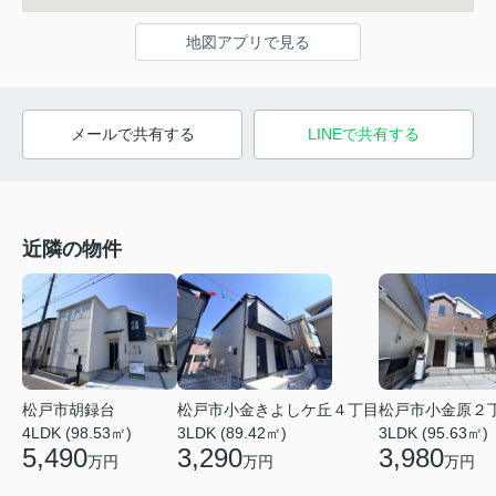
地図アプリで見る
メールで共有する
LINEで共有する
近隣の物件
松戸市小金きよしケ丘４丁目
松戸市小金原２
松戸市胡録台
3LDK (89.42㎡)
3LDK (95.63㎡)
4LDK (98.53㎡)
3,290
3,980
5,490
万円
万円
万円