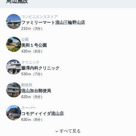
周辺施設
コンビニエンスストア
ファミリーマート流山三輪野山店
210ｍ（3分）
公園
美和１号公園
430ｍ（6分）
クリニック
藤澤内科クリニック
530ｍ（7分）
郵便局
流山加台郵便局
620ｍ（8分）
スーパー
コモディイイダ流山店
630ｍ（8分）
すべて見る