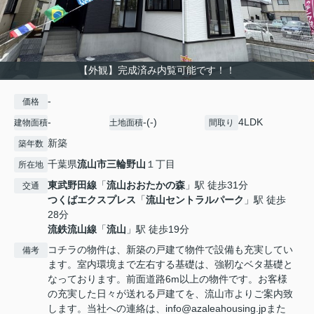
【外観】完成済み内覧可能です！！
-
価格
-
-(-)
4LDK
建物面積
土地面積
間取り
新築
築年数
千葉県
流山市
三輪野山
１丁目
所在地
東武野田線
「
流山おおたかの森
」駅 徒歩31分
交通
つくばエクスプレス
「
流山セントラルパーク
」駅 徒歩
28分
流鉄流山線
「
流山
」駅 徒歩19分
コチラの物件は、新築の戸建て物件で設備も充実してい
備考
ます。室内環境まで左右する基礎は、強靭なベタ基礎と
なっております。前面道路6m以上の物件です。お客様
の充実した日々が送れる戸建てを、流山市よりご案内致
します。当社への連絡は、info@azaleahousing.jpまた