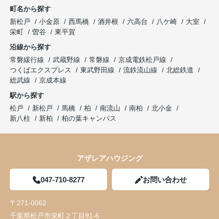
町名から探す
新松戸
小金原
西馬橋
酒井根
六高台
八ケ崎
大室
栄町
曽谷
東平賀
沿線から探す
常磐緩行線
武蔵野線
常磐線
京成電鉄松戸線
つくばエクスプレス
東武野田線
流鉄流山線
北総鉄道
総武線
京成本線
駅から探す
松戸
新松戸
馬橋
柏
南流山
南柏
北小金
新八柱
新柏
柏の葉キャンパス
アザレアハウジング
047-710-8277
お問い合わせ
〒271-0062
千葉県松戸市栄町２丁目91-6