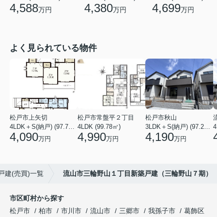
4,380
4,699
4,588
万円
万円
万円
よく見られている物件
松戸市上矢切
松戸市常盤平２丁目
松戸市秋山
4LDK＋S(納戸) (97.71㎡)
4LDK (99.78㎡)
3LDK＋S(納戸) (97.29㎡)
4
4,090
4,990
4,190
万円
万円
万円
戸建(売買)一覧
流山市三輪野山１丁目新築戸建（三輪野山７期）
市区町村から探す
松戸市
柏市
市川市
流山市
三郷市
我孫子市
葛飾区