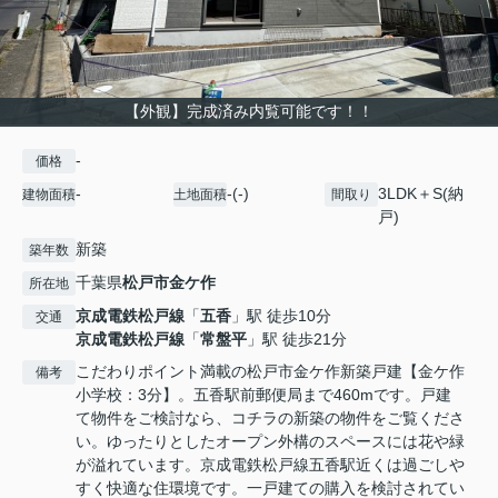
【外観】完成済み内覧可能です！！
-
価格
-
-(-)
3LDK＋S(納
建物面積
土地面積
間取り
戸)
新築
築年数
千葉県
松戸市
金ケ作
所在地
京成電鉄松戸線
「
五香
」駅 徒歩10分
交通
京成電鉄松戸線
「
常盤平
」駅 徒歩21分
こだわりポイント満載の松戸市金ケ作新築戸建【金ケ作
備考
小学校：3分】。五香駅前郵便局まで460mです。戸建
て物件をご検討なら、コチラの新築の物件をご覧くださ
い。ゆったりとしたオープン外構のスペースには花や緑
が溢れています。京成電鉄松戸線五香駅近くは過ごしや
すく快適な住環境です。一戸建ての購入を検討されてい