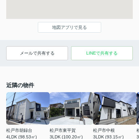
地図アプリで見る
メールで共有する
LINEで共有する
近隣の物件
松戸市東平賀
松戸市中根
松戸市胡録台
3
3LDK (100.20㎡)
3LDK (93.15㎡)
4LDK (98.53㎡)