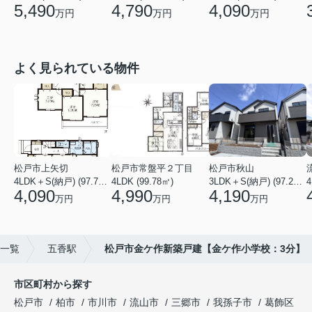
4,790
4,090
5,490
万円
万円
万円
よく見られている物件
松戸市上矢切
松戸市常盤平２丁目
松戸市秋山
4LDK＋S(納戸) (97.71㎡)
4LDK (99.78㎡)
3LDK＋S(納戸) (97.29㎡)
4
4,090
4,990
4,190
万円
万円
万円
)一覧
五香駅
松戸市金ケ作新築戸建【金ケ作小学校：3分】
市区町村から探す
松戸市
柏市
市川市
流山市
三郷市
我孫子市
葛飾区