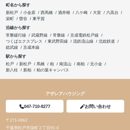
町名から探す
新松戸
小金原
西馬橋
酒井根
八ケ崎
大室
六高台
栄町
曽谷
東平賀
沿線から探す
常磐緩行線
武蔵野線
常磐線
京成電鉄松戸線
つくばエクスプレス
東武野田線
流鉄流山線
北総鉄道
総武線
京成本線
駅から探す
松戸
新松戸
馬橋
柏
南流山
南柏
北小金
新八柱
新柏
柏の葉キャンパス
アザレアハウジング
047-710-8277
お問い合わせ
〒271-0062
千葉県松戸市栄町２丁目91-6