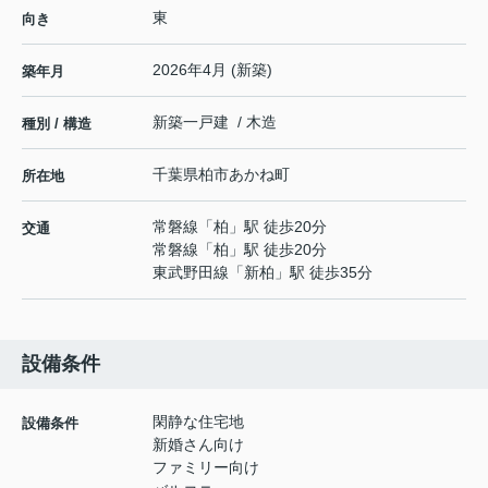
東
向き
2026年4月 (新築)
築年月
新築一戸建 / 木造
種別 / 構造
千葉県
柏市
あかね町
所在地
常磐線
「
柏
」駅 徒歩20分
交通
常磐線
「
柏
」駅 徒歩20分
東武野田線
「
新柏
」駅 徒歩35分
設備条件
閑静な住宅地
設備条件
新婚さん向け
ファミリー向け