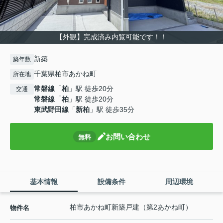
【外観】完成済み内覧可能です！！
新築
築年数
千葉県柏市あかね町
所在地
常磐線
「
柏
」駅 徒歩20分
交通
常磐線
「
柏
」駅 徒歩20分
東武野田線
「
新柏
」駅 徒歩35分
お問い合わせ
無料
基本情報
設備条件
周辺環境
柏市あかね町新築戸建（第2あかね町）
物件名