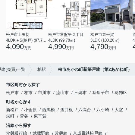
松戸市上矢切
松戸市常盤平２丁目
松戸市東平賀
4LDK＋S(納戸) (97.71㎡)
4LDK (99.78㎡)
3LDK (100.20㎡)
4
4,090
4,990
4,790
万円
万円
万円
建(売買)一覧
柏駅
柏市あかね町新築戸建（第2あかね町）
市区町村から探す
松戸市
柏市
市川市
流山市
三郷市
我孫子市
葛飾区
町名から探す
新松戸
小金原
西馬橋
酒井根
六高台
八ケ崎
大室
栄町
曽谷
東平賀
沿線から探す
常磐緩行線
武蔵野線
常磐線
京成電鉄松戸線