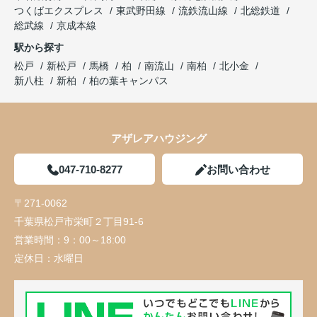
つくばエクスプレス
東武野田線
流鉄流山線
北総鉄道
総武線
京成本線
駅から探す
松戸
新松戸
馬橋
柏
南流山
南柏
北小金
新八柱
新柏
柏の葉キャンパス
アザレアハウジング
047-710-8277
お問い合わせ
〒271-0062
千葉県松戸市栄町２丁目91-6
営業時間：
9：00～18:00
定休日：
水曜日