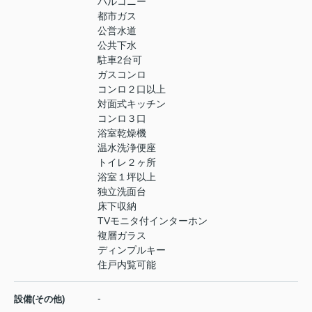
バルコニー
都市ガス
公営水道
公共下水
駐車2台可
ガスコンロ
コンロ２口以上
対面式キッチン
コンロ３口
浴室乾燥機
温水洗浄便座
トイレ２ヶ所
浴室１坪以上
独立洗面台
床下収納
TVモニタ付インターホン
複層ガラス
ディンプルキー
住戸内覧可能
-
設備(その他)