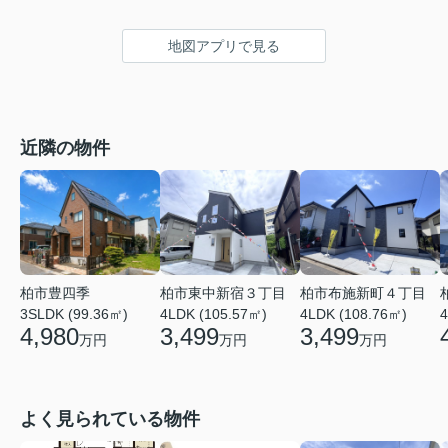
地図アプリで見る
近隣の物件
柏市東中新宿３丁目
柏市豊四季
柏市布施新町４丁目
4LDK (105.57㎡)
4
3SLDK (99.36㎡)
4LDK (108.76㎡)
3,499
4,980
3,499
万円
万円
万円
よく見られている物件