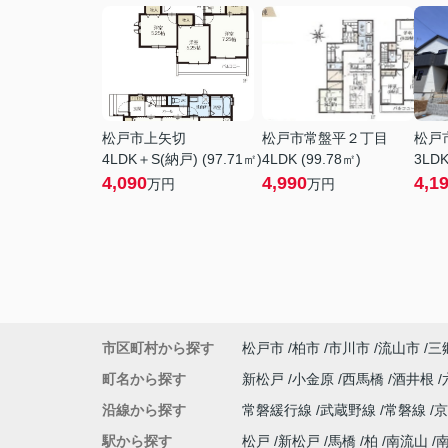
松戸市上矢切
松戸市常盤平２丁目
松戸
4LDK＋S(納戸) (97.71㎡)
4LDK (99.78㎡)
3LDK
4,090
4,990
4,1
万円
万円
市区町村から探す
松戸市
柏市
市川市
流山市
三
町名から探す
新松戸
小金原
西馬橋
酒井根
沿線から探す
常磐緩行線
武蔵野線
常磐線
駅から探す
松戸
新松戸
馬橋
柏
南流山