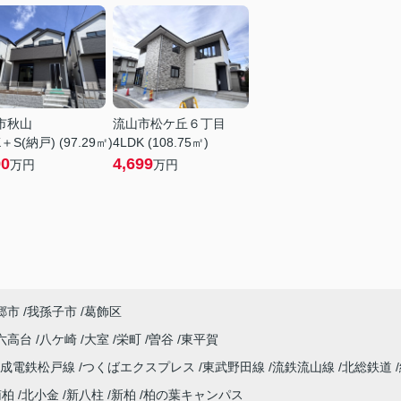
市秋山
流山市松ケ丘６丁目
＋S(納戸) (97.29㎡)
4LDK (108.75㎡)
90
4,699
万円
万円
郷市
我孫子市
葛飾区
六高台
八ケ崎
大室
栄町
曽谷
東平賀
京成電鉄松戸線
つくばエクスプレス
東武野田線
流鉄流山線
北総鉄道
南柏
北小金
新八柱
新柏
柏の葉キャンパス