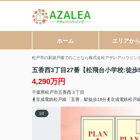
ホーム
エリアか
松戸市の新築戸建てのことなら株式会社アザレアハウジン
五香西3丁目27番【松飛台小学校:徒歩
4,290万円
千葉県
松戸市
五香西
３丁目
京成電鉄松戸線「五香」駅徒歩18分
京成電鉄松戸線
1
/
2