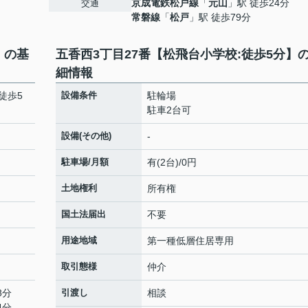
京成電鉄松戸線
「
元山
」駅 徒歩24分
交通
常磐線
「
松戸
」駅 徒歩79分
】の基
五香西3丁目27番【松飛台小学校:徒歩5分】
細情報
徒歩5
設備条件
駐輪場
駐車2台可
設備(その他)
-
駐車場/月額
有(2台)/0円
土地権利
所有権
国土法届出
不要
用途地域
第一種低層住居専用
取引態様
仲介
8分
引渡し
相談
4分