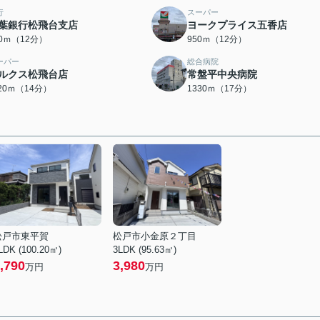
行
スーパー
葉銀行松飛台支店
ヨークプライス五香店
40ｍ（12分）
950ｍ（12分）
ーパー
総合病院
ルクス松飛台店
常盤平中央病院
120ｍ（14分）
1330ｍ（17分）
松戸市東平賀
松戸市小金原２丁目
LDK (100.20㎡)
3LDK (95.63㎡)
,790
3,980
万円
万円