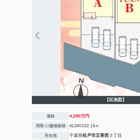
【区画図】
4,290万円
価格
4LDK/102.16㎡
間取り/建物面積
千葉県
松戸市
五香西
３丁目
所在地