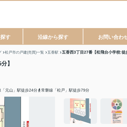
ら探す
沿線から探す
お問い合わ
五香西3丁目27番【松飛台小学校:徒
グ
松戸市の戸建(売買)一覧
五香駅
5分】
「元山」駅徒歩24分
常磐線「松戸」駅徒歩79分