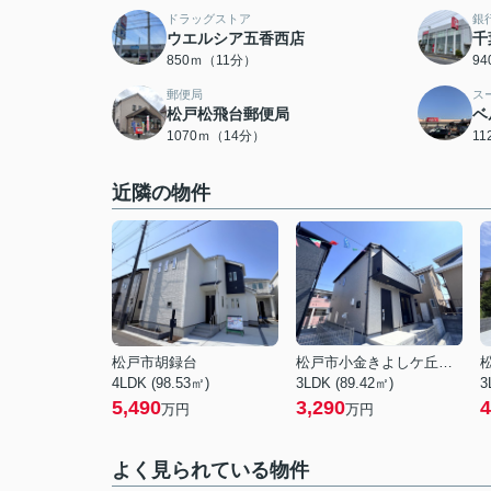
ドラッグストア
銀
ウエルシア五香西店
千
850ｍ（11分）
9
郵便局
ス
松戸松飛台郵便局
ベ
1070ｍ（14分）
1
近隣の物件
松戸市胡録台
松戸市小金きよしケ丘４丁目
4LDK (98.53㎡)
3LDK (89.42㎡)
3
5,490
3,290
4
万円
万円
よく見られている物件