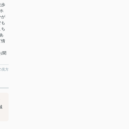
徒歩
ホ
かが
でも
こち
あ
て情
にお聞
の見方
て
誠