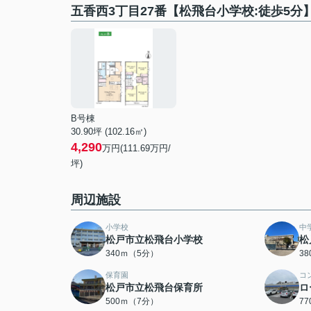
五香西3丁目27番【松飛台小学校:徒歩5
B号棟
30.90坪 (102.16㎡)
4,290
万円(111.69万円/
坪)
周辺施設
小学校
中
松戸市立松飛台小学校
松
340ｍ（5分）
3
保育園
コ
松戸市立松飛台保育所
ロ
500ｍ（7分）
7