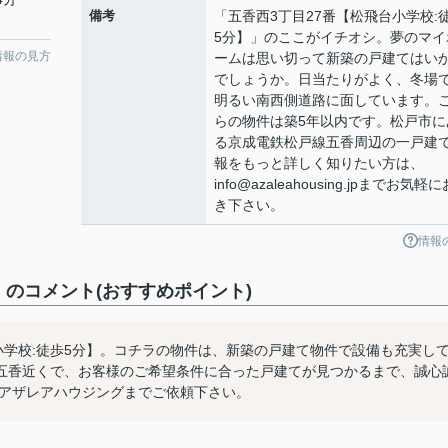
備考
「五香西3丁目27番【松飛台小学校:
5分】」のここがイチオシ。夢のマイ
情報の見方
ームは思い切って新築の戸建てはい
でしょうか。日当たりがよく、冬場
明るい南西側道路に面しています。
らの物件は築5年以内です。松戸市に
る京成電鉄松戸線五香周辺の一戸建
報をもっと詳しく知りたい方は、
info@azaleahousing.jpまでお気軽
き下さい。
情報
】のコメント(おすすめポイント)
小学校:徒歩5分】。コチラの物件は、新築の戸建て物件で設備も充実し
五香近くで、お客様のご希望条件に合った戸建てが見つかるまで、誠心
.jpからアザレアハウジングまでご依頼下さい。