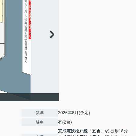
2026年8月(予定)
築年
有(2台)
駐車
京成電鉄松戸線
「
五香
」駅 徒歩18分