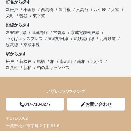
町名から探す
新松戸
小金原
西馬橋
酒井根
六高台
八ケ崎
大室
栄町
曽谷
東平賀
沿線から探す
常磐緩行線
武蔵野線
常磐線
京成電鉄松戸線
つくばエクスプレス
東武野田線
流鉄流山線
北総鉄道
総武線
京成本線
駅から探す
松戸
新松戸
馬橋
柏
南流山
南柏
北小金
新八柱
新柏
柏の葉キャンパス
アザレアハウジング
047-710-8277
お問い合わせ
〒271-0062
千葉県松戸市栄町２丁目91-6