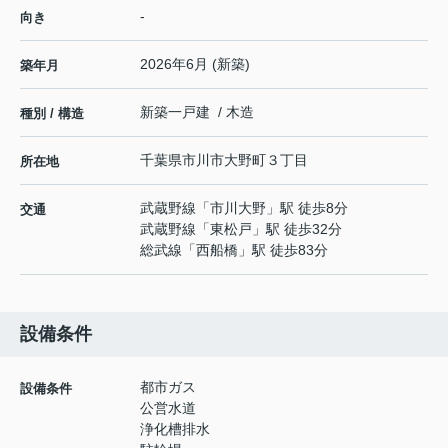
-
向き
2026年6月 (新築)
築年月
新築一戸建 / 木造
種別 / 構造
千葉県
市川市
大野町
３丁目
所在地
武蔵野線
「
市川大野
」駅 徒歩8分
交通
武蔵野線
「
東松戸
」駅 徒歩32分
総武線
「
西船橋
」駅 徒歩83分
設備条件
都市ガス
設備条件
公営水道
浄化槽排水