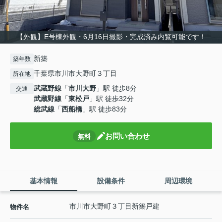
【外観】E号棟外観・6月16日撮影・完成済み内覧可能です！
新築
築年数
千葉県市川市大野町３丁目
所在地
武蔵野線
「
市川大野
」駅 徒歩8分
交通
武蔵野線
「
東松戸
」駅 徒歩32分
総武線
「
西船橋
」駅 徒歩83分
お問い合わせ
無料
基本情報
設備条件
周辺環境
市川市大野町３丁目新築戸建
物件名