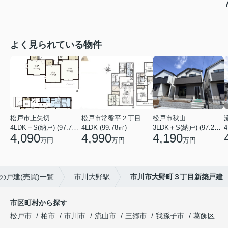
よく見られている物件
松戸市上矢切
松戸市常盤平２丁目
松戸市秋山
4LDK＋S(納戸) (97.71㎡)
4LDK (99.78㎡)
3LDK＋S(納戸) (97.29㎡)
4
4,090
4,990
4,190
万円
万円
万円
の戸建(売買)一覧
市川大野駅
市川市大野町３丁目新築戸建
市区町村から探す
松戸市
柏市
市川市
流山市
三郷市
我孫子市
葛飾区