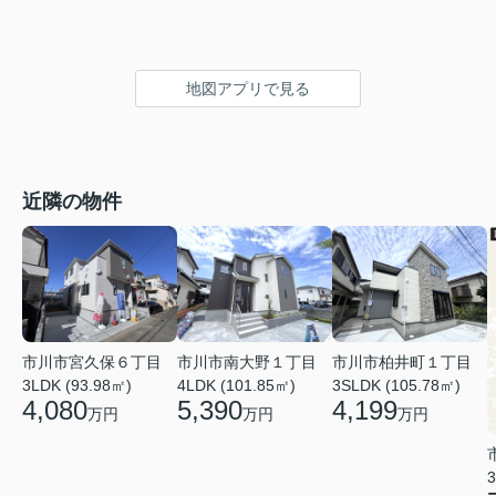
地図アプリで見る
近隣の物件
市川市宮久保６丁目
市川市南大野１丁目
市川市柏井町１丁目
3LDK (93.98㎡)
4LDK (101.85㎡)
3SLDK (105.78㎡)
4,080
5,390
4,199
万円
万円
万円
3