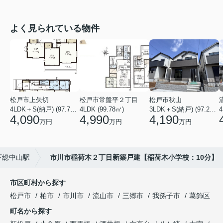
よく見られている物件
松戸市上矢切
松戸市常盤平２丁目
松戸市秋山
4LDK＋S(納戸) (97.71㎡)
4LDK (99.78㎡)
3LDK＋S(納戸) (97.29㎡)
4
4,090
4,990
4,190
万円
万円
万円
下総中山駅
市川市稲荷木２丁目新築戸建【稲荷木小学校：10分】
市区町村から探す
松戸市
柏市
市川市
流山市
三郷市
我孫子市
葛飾区
町名から探す