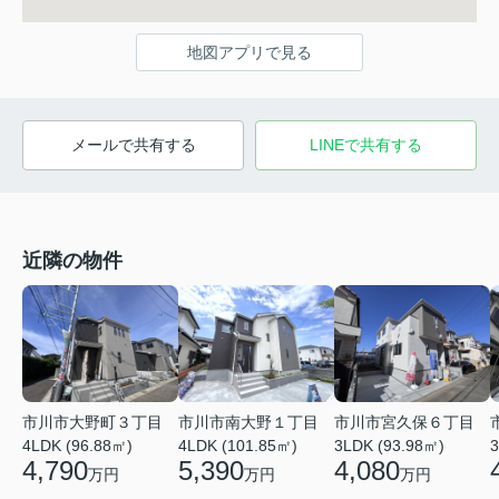
地図アプリで見る
メールで共有する
LINEで共有する
近隣の物件
市川市大野町３丁目
市川市南大野１丁目
市川市宮久保６丁目
4LDK (96.88㎡)
4LDK (101.85㎡)
3LDK (93.98㎡)
3
4,790
5,390
4,080
万円
万円
万円