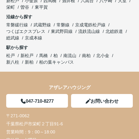
新松戸
小金原
西馬橋
酒井根
六高台
八ケ崎
大室
栄町
曽谷
東平賀
沿線から探す
常磐緩行線
武蔵野線
常磐線
京成電鉄松戸線
つくばエクスプレス
東武野田線
流鉄流山線
北総鉄道
総武線
京成本線
駅から探す
松戸
新松戸
馬橋
柏
南流山
南柏
北小金
新八柱
新柏
柏の葉キャンパス
アザレアハウジング
047-710-8277
お問い合わせ
〒271-0062
千葉県松戸市栄町２丁目91-6
営業時間：
9：00～18:00