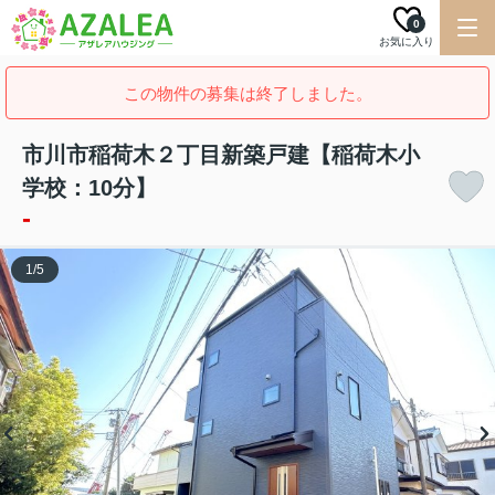
0
お気に入り
この物件の募集は終了しました。
市川市稲荷木２丁目新築戸建【稲荷木小
学校：10分】
-
1
/
5