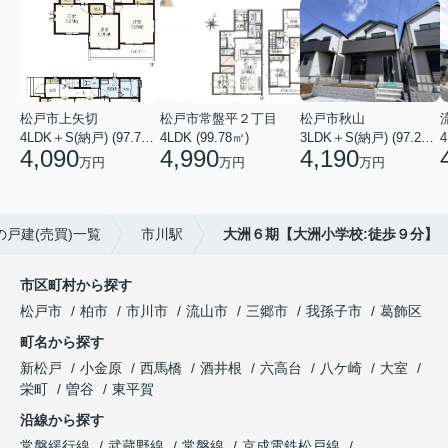
松戸市上矢切
松戸市常盤平２丁目
松戸市秋山
4LDK＋S(納戸) (97.71㎡)
4LDK (99.78㎡)
3LDK＋S(納戸) (97.29㎡)
4
4,090
4,990
4,190
万円
万円
万円
の戸建(売買)一覧
市川駅
大洲６期【大洲小学校:徒歩９分】
市区町村から探す
松戸市
柏市
市川市
流山市
三郷市
我孫子市
葛飾区
町名から探す
新松戸
小金原
西馬橋
酒井根
六高台
八ケ崎
大室
栄町
曽谷
東平賀
沿線から探す
常磐緩行線
武蔵野線
常磐線
京成電鉄松戸線