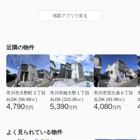
地図アプリで見る
近隣の物件
市川市大野町３丁目
市川市南大野１丁目
市川市宮久保６丁目
4LDK (96.88㎡)
4LDK (101.85㎡)
3LDK (93.98㎡)
3
4,790
5,390
4,080
万円
万円
万円
よく見られている物件