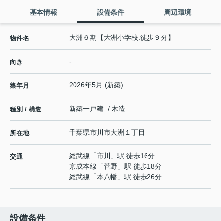
基本情報
設備条件
周辺環境
大洲６期【大洲小学校:徒歩９分】
物件名
-
向き
2026年5月 (新築)
築年月
新築一戸建 / 木造
種別 / 構造
千葉県
市川市
大洲
１丁目
所在地
総武線
「
市川
」駅 徒歩16分
交通
京成本線
「
菅野
」駅 徒歩18分
総武線
「
本八幡
」駅 徒歩26分
設備条件