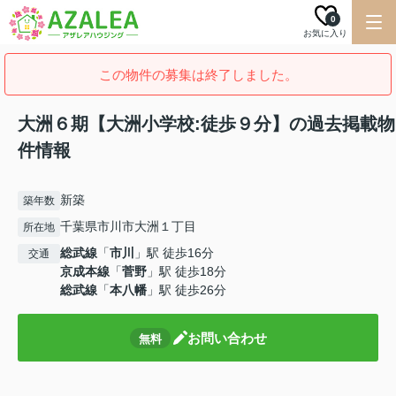
0
お気に入り
この物件の募集は終了しました。
大洲６期【大洲小学校:徒歩９分】の過去掲載物
件情報
新築
築年数
千葉県市川市大洲１丁目
所在地
総武線
「
市川
」駅 徒歩16分
交通
京成本線
「
菅野
」駅 徒歩18分
総武線
「
本八幡
」駅 徒歩26分
お問い合わせ
無料