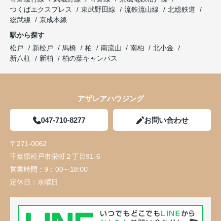
つくばエクスプレス
東武野田線
流鉄流山線
北総鉄道
総武線
京成本線
駅から探す
松戸
新松戸
馬橋
柏
南流山
南柏
北小金
新八柱
新柏
柏の葉キャンパス
アザレアハウジング
047-710-8277
お問い合わせ
〒271-0062
千葉県松戸市栄町２丁目91-6
営業時間：
9：00～18:00
定休日：
水曜日