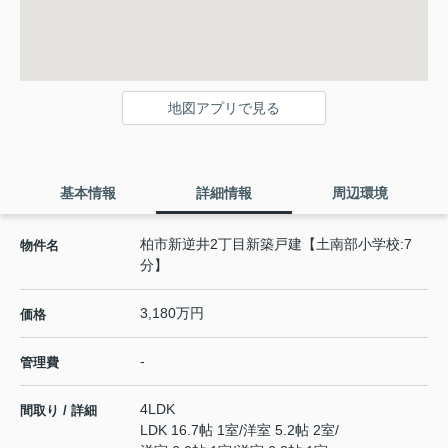
地図アプリで見る
基本情報
詳細情報
周辺環境
柏市新逆井2丁目新築戸建【土南部小学校:7
物件名
分】
3,180万円
価格
-
管理費
4LDK
間取り / 詳細
LDK 16.7帖 1室
/
洋室 5.2帖 2室
/