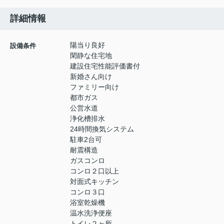
詳細情報
陽当り良好
設備条件
閑静な住宅地
建設住宅性能評価書付
新婚さん向け
ファミリー向け
都市ガス
公営水道
浄化槽排水
24時間換気システム
駐車2台可
耐震構造
ガスコンロ
コンロ２口以上
対面式キッチン
コンロ３口
浴室乾燥機
温水洗浄便座
トイレ２ヶ所