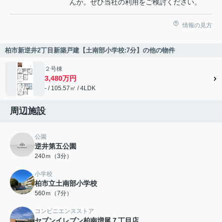
んか。ぜひ当社の利用をご検討ください。
情報の見方
柏市新逆井2丁目新築戸建【土南部小学校:7分】の他の物件
２号棟
3,480万円
- / 105.57㎡ / 4LDK
周辺施設
公園
逆井第五公園
240ｍ（3分）
小学校
柏市立土南部小学校
560ｍ（7分）
コンビニエンスストア
セブンイレブン柏南増尾７丁目店