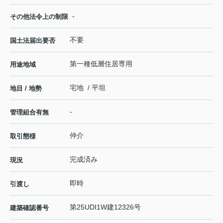
-
その他法令上の制限
不要
国土法届出要否
第一種低層住居専用
用途地域
宅地 / 平坦
地目 / 地勢
-
管理組合有無
仲介
取引態様
完成済み
現況
即時
引渡し
第25UDI1W建12326号
建築確認番号