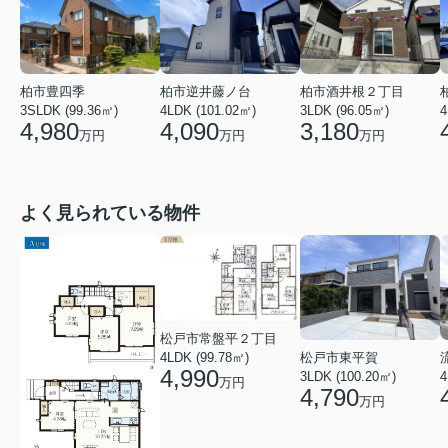
柏市逆井藤ノ台
柏市豊四季
柏市酒井根２丁目
4LDK (101.02㎡)
3SLDK (99.36㎡)
3LDK (96.05㎡)
4
4,090
4,980
3,180
万円
万円
万円
よく見られている物件
松戸市常盤平２丁目
4LDK (99.78㎡)
松戸市東平賀
4,990
4
3LDK (100.20㎡)
万円
4,790
万円