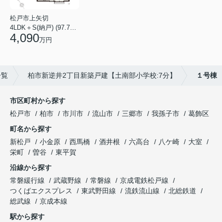
松戸市上矢切
4LDK＋S(納戸) (97.71㎡)
4,090
万円
一覧
柏市新逆井2丁目新築戸建【土南部小学校:7分】
１号棟
市区町村から探す
松戸市
柏市
市川市
流山市
三郷市
我孫子市
葛飾区
町名から探す
新松戸
小金原
西馬橋
酒井根
六高台
八ケ崎
大室
栄町
曽谷
東平賀
沿線から探す
常磐緩行線
武蔵野線
常磐線
京成電鉄松戸線
つくばエクスプレス
東武野田線
流鉄流山線
北総鉄道
総武線
京成本線
駅から探す