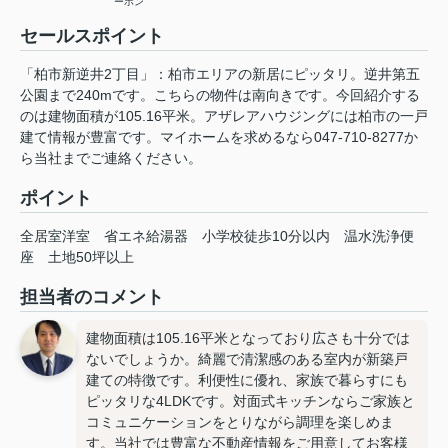
ーホン
セールスポイント
「柏市新逆井2丁目」：柏市エリアの新居にピッタリ。逆井第五
公園まで240mです。こちらの物件は南向きです。今回紹介する
のは建物面積が105.16平米。アザレアハウジングには柏市の一戸
建て情報が豊富です。マイホームを求めるなら047-710-8277か
ら当社までご連絡ください。
ポイント
全居室洋室
省エネ給湯器
小学校徒歩10分以内
温水洗浄便
座
土地50坪以上
担当者のコメント
建物面積は105.16平米となっており広さも十分では
ないでしょうか。綺麗で清潔感のある室内が新築戸
建ての特徴です。利便性に優れ、家族で暮らすにも
ピッタリな4LDKです。対面式キッチンならご家族と
コミュニケーションをとりながら調理を楽しめま
す。当社では豊富な不動産情報をご用意してお客様