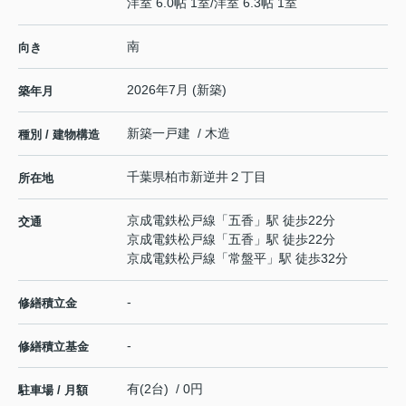
洋室 6.0帖 1室
/
洋室 6.3帖 1室
南
向き
2026年7月 (新築)
築年月
新築一戸建 / 木造
種別 / 建物構造
千葉県
柏市
新逆井
２丁目
所在地
京成電鉄松戸線
「
五香
」駅 徒歩22分
交通
京成電鉄松戸線
「
五香
」駅 徒歩22分
京成電鉄松戸線
「
常盤平
」駅 徒歩32分
-
修繕積立金
-
修繕積立基金
有(2台) / 0円
駐車場 / 月額