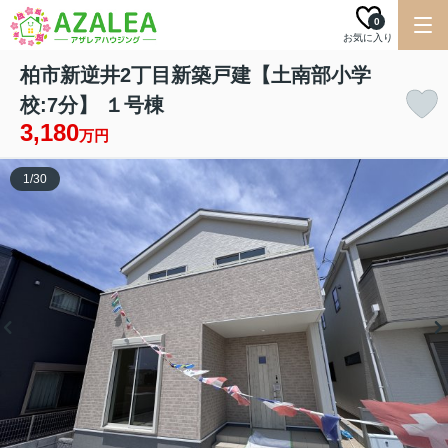
0
お気に入り
柏市新逆井2丁目新築戸建【土南部小学
校:7分】 １号棟
3,180
万円
1
/
30