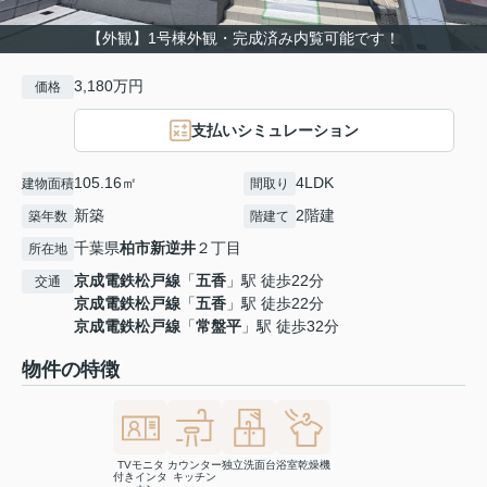
【外観】1号棟外観・完成済み内覧可能です！
3,180万円
価格
支払いシミュレーション
105.16㎡
4LDK
建物面積
間取り
新築
2階建
築年数
階建て
千葉県
柏市
新逆井
２丁目
所在地
京成電鉄松戸線
「
五香
」駅 徒歩22分
交通
京成電鉄松戸線
「
五香
」駅 徒歩22分
京成電鉄松戸線
「
常盤平
」駅 徒歩32分
物件の特徴
TVモニタ
カウンター
独立洗面台
浴室乾燥機
付きインタ
キッチン