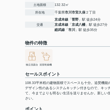
132.32㎡
土地面積
千葉県
市川市
宮久保
２丁目
所在地
京成本線
「
菅野
」駅 徒歩24分
京成本線
「
京成八幡
」駅 徒歩27分
交通
総武線
「
市川
」駅 徒歩35分
物件の特徴
独立洗面台
浴室乾燥機
セールスポイント
108.33平米程の建物面積でスペースも十分。追焚機
デザイン性のあるシステムキッチン付きなので、キッ
て、今までよりも明るい生活を送りませんか。新しい
さい。
ポイント