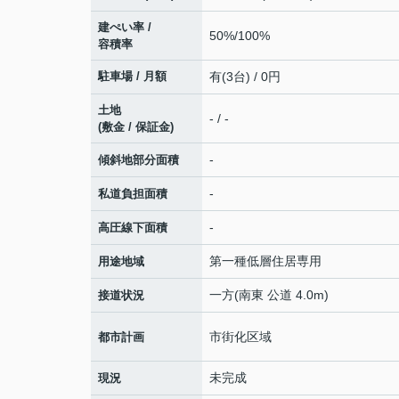
建ぺい率 /
50%/100%
容積率
駐車場 / 月額
有(3台) / 0円
土地
- / -
(敷金 / 保証金)
-
傾斜地部分面積
-
私道負担面積
-
高圧線下面積
第一種低層住居専用
用途地域
一方(南東 公道 4.0m)
接道状況
市街化区域
都市計画
未完成
現況