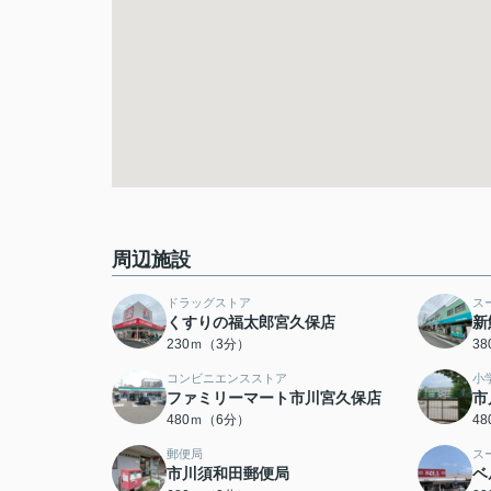
周辺施設
ドラッグストア
ス
くすりの福太郎宮久保店
新
230ｍ（3分）
3
コンビニエンスストア
小
ファミリーマート市川宮久保店
市
480ｍ（6分）
4
郵便局
ス
市川須和田郵便局
ベ