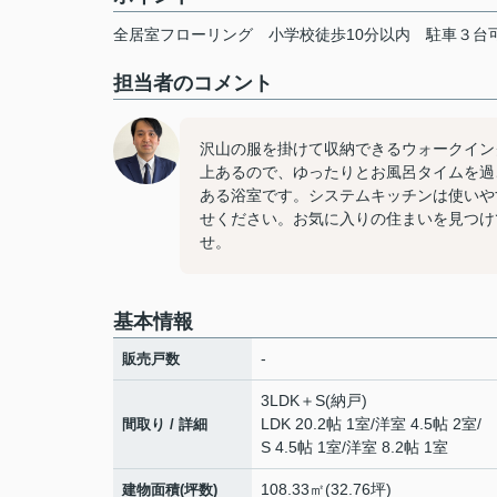
全居室フローリング
小学校徒歩10分以内
駐車３台
担当者のコメント
沢山の服を掛けて収納できるウォークイン
上あるので、ゆったりとお風呂タイムを過
ある浴室です。システムキッチンは使いや
せください。お気に入りの住まいを見つけ
せ。
基本情報
-
販売戸数
3LDK＋S(納戸)
LDK 20.2帖 1室
/
洋室 4.5帖 2室
/
間取り / 詳細
S 4.5帖 1室
/
洋室 8.2帖 1室
108.33㎡(32.76坪)
建物面積(坪数)