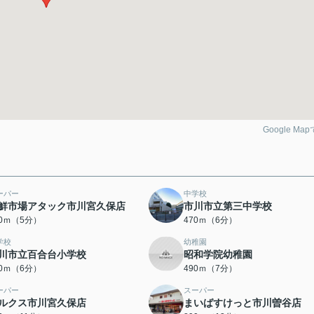
Google Ma
ーパー
中学校
鮮市場アタック市川宮久保店
市川市立第三中学校
80ｍ（5分）
470ｍ（6分）
学校
幼稚園
川市立百合台小学校
昭和学院幼稚園
80ｍ（6分）
490ｍ（7分）
ーパー
スーパー
ルクス市川宮久保店
まいばすけっと市川曽谷店