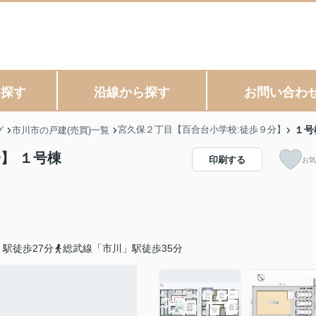
ら探す
沿線から探す
お問い合わ
宮久保２丁目【百合台小学校:徒歩９分】
１号
グ
市川市の戸建(売買)一覧
】 １号棟
印刷する
お気
駅徒歩27分
総武線「市川」駅徒歩35分