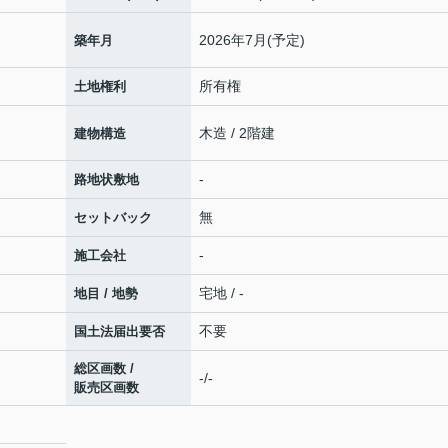
2026年7月(予定)
築年月
所有権
土地権利
木造 / 2階建
建物構造
-
路地状敷地
無
セットバック
-
施工会社
宅地 / -
地目 / 地勢
不要
国土法届出要否
総区画数 /
-/-
販売区画数