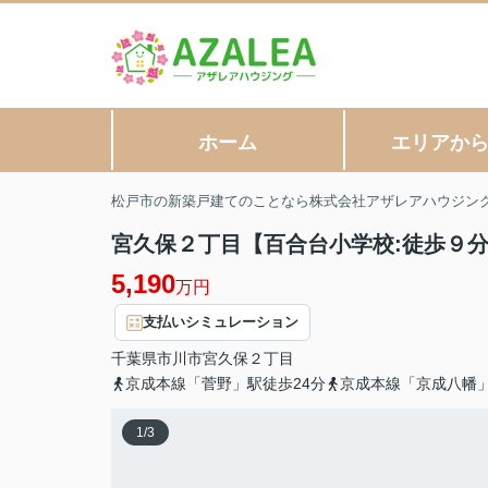
ホーム
エリアか
松戸市の新築戸建てのことなら株式会社アザレアハウジン
宮久保２丁目【百合台小学校:徒歩９分
5,190
万円
支払いシミュレーション
千葉県
市川市
宮久保
２丁目
京成本線「菅野」駅徒歩24分
京成本線「京成八幡」
1
/
3