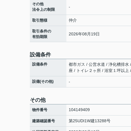
その他
-
法令上の制限
仲介
取引態様
取引条件の
2026年08月19日
有効期限
設備条件
設備条件
都市ガス / 公営水道 / 浄化槽排水 
座 / トイレ２ヶ所 / 浴室１坪以上
設備(その他)
-
その他
104149409
物件番号
第25UDI1W建13288号
建築確認番号