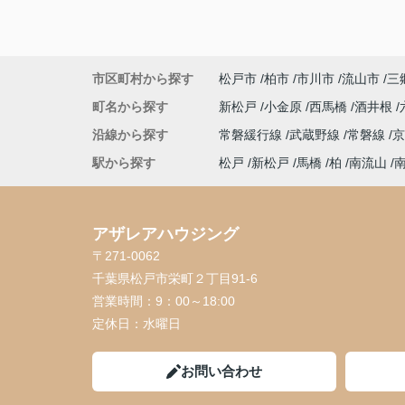
市区町村から探す
松戸市
柏市
市川市
流山市
三
町名から探す
新松戸
小金原
西馬橋
酒井根
沿線から探す
常磐緩行線
武蔵野線
常磐線
駅から探す
松戸
新松戸
馬橋
柏
南流山
アザレアハウジング
〒271-0062
千葉県松戸市栄町２丁目91-6
営業時間：
9：00～18:00
定休日：
水曜日
お問い合わせ