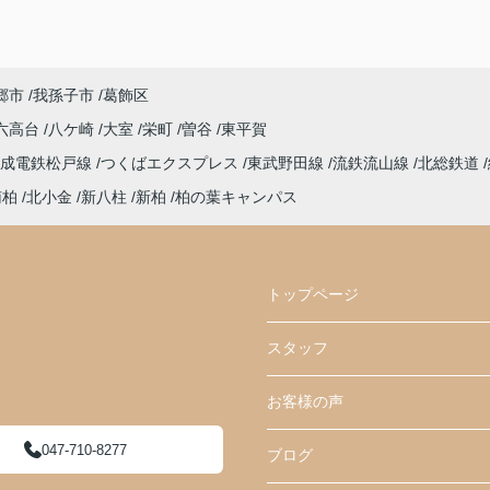
郷市
我孫子市
葛飾区
六高台
八ケ崎
大室
栄町
曽谷
東平賀
京成電鉄松戸線
つくばエクスプレス
東武野田線
流鉄流山線
北総鉄道
南柏
北小金
新八柱
新柏
柏の葉キャンパス
トップページ
スタッフ
お客様の声
047-710-8277
ブログ