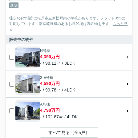
新築
徒歩4分の場所に松戸市立新松戸南小学校があります。フラット35Sに
対応しています。浴室乾燥機のあるお風呂場は洗濯物を干す...
もっと見
る
販売中の物件
H号棟
4,390万円
- / 98.12㎡ / 3LDK
2-E号棟
4,590万円
- / 99.78㎡ / 4LDK
A号棟
4,790万円
- / 102.67㎡ / 4LDK
すべて見る（全5戸）