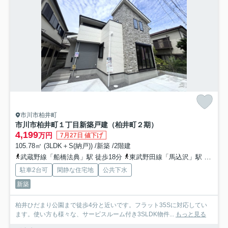
市川市柏井町
市川市柏井町１丁目新築戸建（柏井町２期）
4,199
万円
7月27日 値下げ
105.78㎡ (3LDK＋S(納戸)) /新築 /2階建
武蔵野線「船橋法典」駅 徒歩18分
東武野田線「馬込沢」駅 徒歩33分
駐車2台可
閑静な住宅地
公共下水
新築
柏井ひだまり公園まで徒歩4分と近いです。フラット35Sに対応してい
ます。使い方も様々な、サービスルーム付き3SLDK物件...
もっと見る