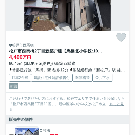
松戸市西馬橋
松戸市西馬橋2丁目新築戸建【馬橋北小学校:10分】
4,490
万円
96.46㎡ (3LDK＋S(納戸)) /新築 /2階建
常磐緩行線「馬橋」駅 徒歩12分
常磐緩行線「新松戸」駅 徒歩21分
駐車2台可
建設住宅性能評価書付
耐震構造
公共下水
新築
こだわりで選びたい方におすすめ。松戸市エリアで住まいをお探しなら
「松戸市西馬橋2丁目11番」。通学区域の小学校は松戸市立...
もっと見
る
販売中の物件
Ｃ号棟