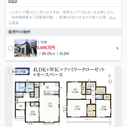
新築
こだわりで選びたい方におすすめ。柏市エリアで住まいをお探しなら
「柏市南増尾８丁目新築戸建」。駐車が2台できるので様々な用...
もっ
と見る
販売中の物件
１号棟
3,690万円
- / 96.05㎡ / 3LDK
新築一戸建