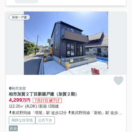
新築一戸建
柏市加賀
柏市加賀２丁目新築戸建（加賀２期）
4,299
万円
7月27日 値下げ
112.20㎡ (4LDK) /新築 /2階建
東武野田線「増尾」駅 徒歩12分
東武野田線「新柏」駅 徒歩17分
閑静な住宅地
公共下水
新築