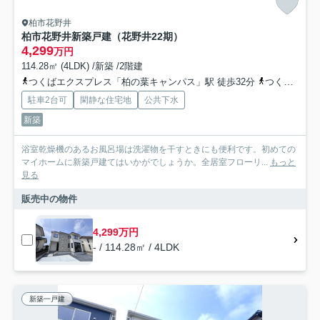
柏市花野井
柏市花野井新築戸建（花野井22期）
4,299
万円
114.28㎡ (4LDK) /新築 /2階建
つくばエクスプレス「柏の葉キャンパス」駅 徒歩32分
つくばエクスプレス「柏たなか」駅 徒歩34分
駐車2台可
閑静な住宅地
公共下水
新築
浴室乾燥機のあるお風呂場は洗濯物を干すときにも便利です。初めての
マイホームに新築戸建てはいかがでしょうか。全居室フローリ...
もっと
見る
販売中の物件
4,299万円
- / 114.28㎡ / 4LDK
新築一戸建