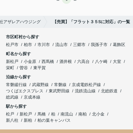
社アザレアハウジング
【売買】「フラット３５Sに対応」の一覧
市区町村から探す
松戸市
柏市
市川市
流山市
三郷市
我孫子市
葛飾区
町名から探す
新松戸
小金原
西馬橋
酒井根
六高台
八ケ崎
大室
栄町
曽谷
東平賀
沿線から探す
常磐緩行線
武蔵野線
常磐線
京成電鉄松戸線
つくばエクスプレス
東武野田線
流鉄流山線
北総鉄道
総武線
京成本線
駅から探す
松戸
新松戸
馬橋
柏
南流山
南柏
北小金
新八柱
新柏
柏の葉キャンパス