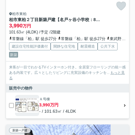
柏市東柏
柏市東柏２丁目新築戸建【名戸ヶ谷小学校：8分】
3,990
万円
101.63㎡ (4LDK) /予定 /2階建
常磐線「柏」駅 徒歩27分
常磐線「柏」駅 徒歩27分
東武野田線「新柏」駅 徒歩35分
建設住宅性能評価書付
閑静な住宅地
耐震構造
公共下水
新築
来客が一目でわかるTVインターホン付き。全居室フローリングの統一感
ある内装です。広々としたリビングに充実設備のキッチンを...
もっと見
る
販売中の物件
Ａ号棟
3,990万円
- / 101.63㎡ / 4LDK
新築一戸建