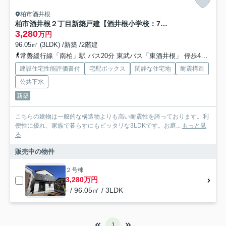
柏市酒井根
柏市酒井根２丁目新築戸建【酒井根小学校：7分】
3,280
万円
96.05㎡ (3LDK) /新築 /2階建
常磐緩行線「南柏」駅 バス20分 東武バス「東酒井根」 停歩4分
東
建設住宅性能評価書付
宅配ボックス
閑静な住宅地
耐震構造
公共下水
新築
こちらの建物は一般的な構造物よりも高い耐震性を誇っております。利
便性に優れ、家族で暮らすにもピッタリな3LDKです。お庭...
もっと見
る
販売中の物件
２号棟
3,280万円
- / 96.05㎡ / 3LDK
1