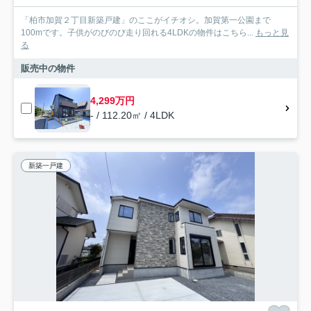
「柏市加賀２丁目新築戸建」のここがイチオシ。加賀第一公園まで
100mです。子供がのびのび走り回れる4LDKの物件はこちら...
もっと見
る
販売中の物件
4,299万円
- / 112.20㎡ / 4LDK
新築一戸建