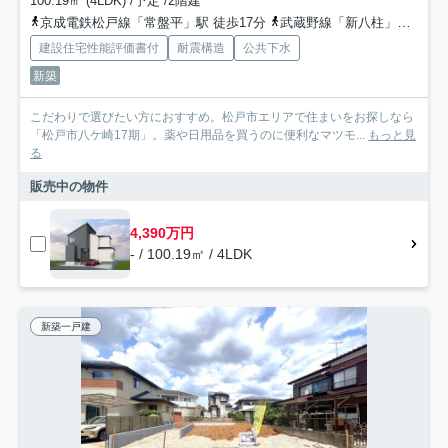
100.19㎡ (4LDK) /予定 /2階建
京成電鉄松戸線「常盤平」駅 徒歩17分
武蔵野線「新八柱」駅 徒歩27分
建設住宅性能評価書付
耐震構造
公共下水
新築
こだわりで選びたい方におすすめ。松戸市エリアで住まいをお探しなら
「松戸市八ケ崎17期」。薬や日用品を買うのに便利なマツモ...
もっと見
る
販売中の物件
4,390万円
- / 100.19㎡ / 4LDK
新築一戸建