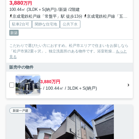
3,880
万円
100.44㎡ (3LDK＋S(納戸)) /新築 /2階建
京成電鉄松戸線「常盤平」駅 徒歩13分
京成電鉄松戸線「五香」駅 徒歩30分
駐車2台可
閑静な住宅地
公共下水
新築
こだわりで選びたい方におすすめ。松戸市エリアで住まいをお探しなら
「松戸市第2栗ヶ沢」。独立洗面所のある物件です。浴室乾燥...
もっと
見る
販売中の物件
3,880万円
- / 100.44㎡ / 3LDK＋S(納戸)
新築一戸建