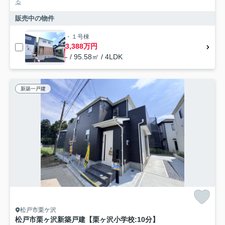
る
販売中の物件
・１号棟
3,388万円
- / 95.58㎡ / 4LDK
新築一戸建
松戸市栗ケ沢
松戸市栗ヶ沢新築戸建【栗ヶ沢小学校:10分】