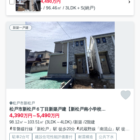
4,490万円
- / 96.46㎡ / 3LDK＋S(納戸)
新築一戸建
松戸市新松戸
松戸市新松戸６丁目新築戸建【新松戸南小学校：4分】
4,390
5,490
万円～
万円
98.12㎡～103.51㎡ (3LDK～4LDK) /新築 /2階建
常磐緩行線「新松戸」駅 徒歩20分
武蔵野線「南流山」駅 徒歩25分
駐車2台可
建設住宅性能評価書付
耐震構造
公共下水