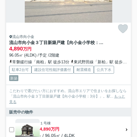
流山市向小金
流山市向小金３丁目新築戸建【向小金小学校：3分】
4,890
万円
96.05㎡ (4LDK) /予定 /2階建
常磐緩行線「南柏」駅 徒歩13分
東武野田線「新柏」駅 徒歩21分
駐車2台可
建設住宅性能評価書付
耐震構造
公共下水
新築
こだわりで選びたい方におすすめ。流山市エリアで住まいをお探しなら
「流山市向小金３丁目新築戸建【向小金小学校：3分】」。駅...
もっと
見る
販売中の物件
１号棟
4,890万円
- / 96.05㎡ / 4LDK