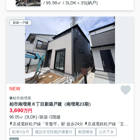
- / 95.98㎡ / 3LDK＋3S(納戸)
新築一戸建
NEW
柏市南増尾
柏市南増尾８丁目新築戸建（南増尾23期）
3,690
万円
96.05㎡ (3LDK) /新築 /2階建
京成電鉄松戸線「常盤平」駅 徒歩24分
京成電鉄松戸線「五香」駅 徒歩24分
駐車2台可
建設住宅性能評価書付
耐震構造
公共下水