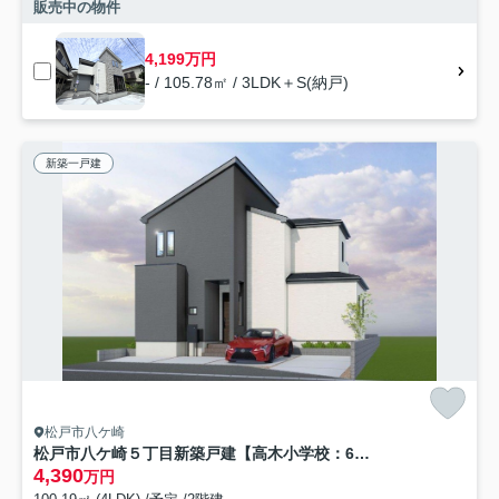
販売中の物件
4,199万円
- / 105.78㎡ / 3LDK＋S(納戸)
新築一戸建
松戸市八ケ崎
松戸市八ケ崎５丁目新築戸建【高木小学校：6分】
4,390
万円