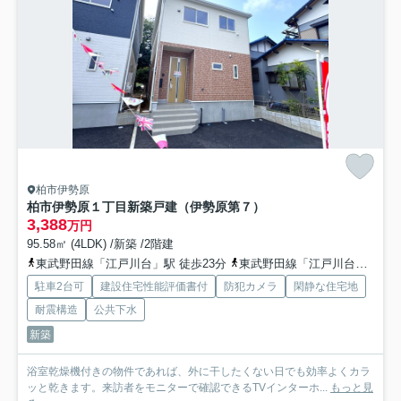
柏市伊勢原
柏市伊勢原１丁目新築戸建（伊勢原第７）
3,388
万円
95.58㎡ (4LDK) /新築 /2階建
東武野田線「江戸川台」駅 徒歩23分
東武野田線「江戸川台」駅 徒歩23分
駐車2台可
建設住宅性能評価書付
防犯カメラ
閑静な住宅地
耐震構造
公共下水
新築
浴室乾燥機付きの物件であれば、外に干したくない日でも効率よくカラ
ッと乾きます。来訪者をモニターで確認できるTVインターホ...
もっと見