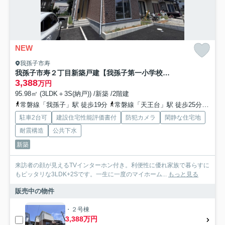
NEW
我孫子市寿
我孫子市寿２丁目新築戸建【我孫子第一小学校：6分】
3,388
万円
95.98㎡ (3LDK＋3S(納戸)) /新築 /2階建
常磐線「我孫子」駅 徒歩19分
常磐線「天王台」駅 徒歩25分
成田
駐車2台可
建設住宅性能評価書付
防犯カメラ
閑静な住宅地
耐震構造
公共下水
新築
来訪者の顔が見えるTVインターホン付き。利便性に優れ家族で暮らすに
もピッタリな3LDK+2Sです。一生に一度のマイホーム...
もっと見る
販売中の物件
・２号棟
3,388万円