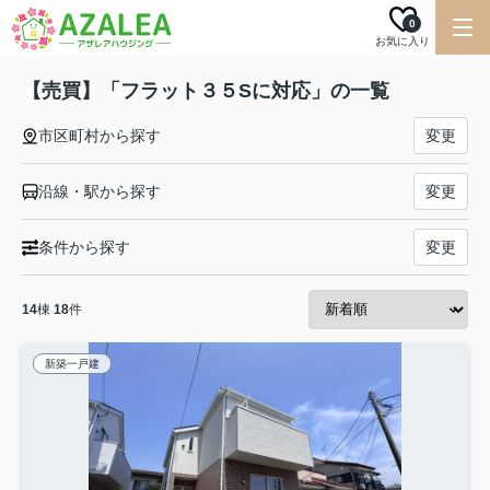
0
お気に入り
【売買】「フラット３５Sに対応」の一覧
市区町村から探す
変更
沿線・駅から探す
変更
条件から探す
変更
14
棟
18
件
新築一戸建