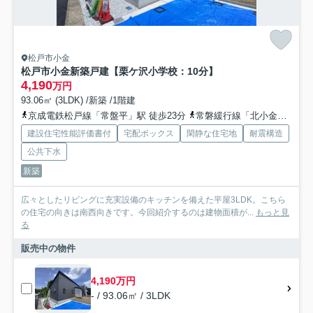
松戸市小金
松戸市小金新築戸建【栗ケ沢小学校：10分】
4,190
万円
93.06㎡ (3LDK) /新築 /1階建
京成電鉄松戸線「常盤平」駅 徒歩23分
常磐緩行線「北小金」駅 徒歩42分
建設住宅性能評価書付
宅配ボックス
閑静な住宅地
耐震構造
公共下水
新築
広々としたリビングに充実設備のキッチンを備えた平屋3LDK。こちら
の住宅の向きは南西向きです。今回紹介するのは建物面積が...
もっと見
る
販売中の物件
4,190万円
- / 93.06㎡ / 3LDK