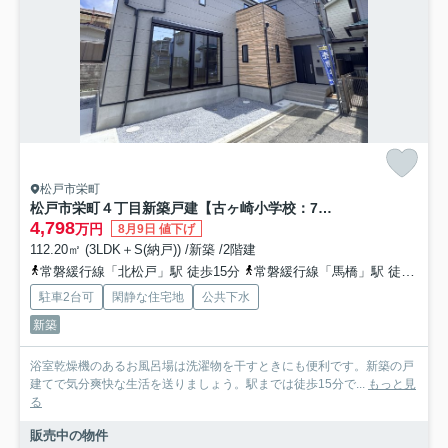
松戸市栄町
松戸市栄町４丁目新築戸建【古ヶ崎小学校：7分】
4,798
万円
8月9日 値下げ
112.20㎡ (3LDK＋S(納戸)) /新築 /2階建
常磐緩行線「北松戸」駅 徒歩15分
常磐緩行線「馬橋」駅 徒歩29分
駐車2台可
閑静な住宅地
公共下水
新築
浴室乾燥機のあるお風呂場は洗濯物を干すときにも便利です。新築の戸
建てで気分爽快な生活を送りましょう。駅までは徒歩15分で...
もっと見
る
販売中の物件