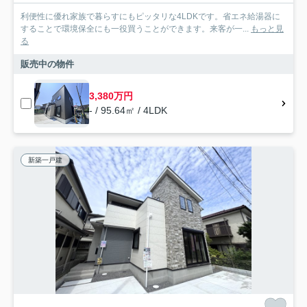
利便性に優れ家族で暮らすにもピッタリな4LDKです。省エネ給湯器に
することで環境保全にも一役買うことができます。来客が一...
もっと見
る
販売中の物件
3,380万円
- / 95.64㎡ / 4LDK
新築一戸建