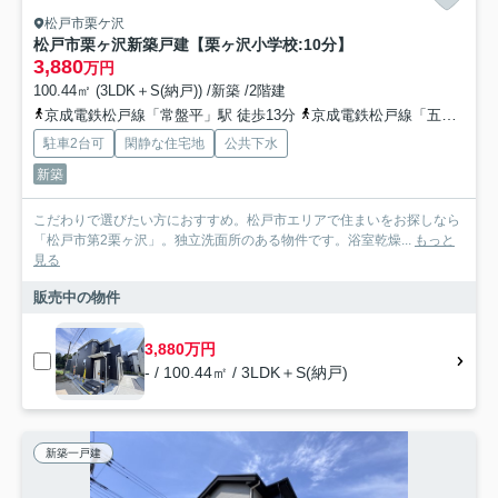
松戸市栗ケ沢
松戸市栗ヶ沢新築戸建【栗ヶ沢小学校:10分】
3,880
万円
100.44㎡ (3LDK＋S(納戸)) /新築 /2階建
京成電鉄松戸線「常盤平」駅 徒歩13分
京成電鉄松戸線「五香」駅 徒歩30分
駐車2台可
閑静な住宅地
公共下水
新築
こだわりで選びたい方におすすめ。松戸市エリアで住まいをお探しなら
「松戸市第2栗ヶ沢」。独立洗面所のある物件です。浴室乾燥...
もっと
見る
販売中の物件
3,880万円
- / 100.44㎡ / 3LDK＋S(納戸)
新築一戸建