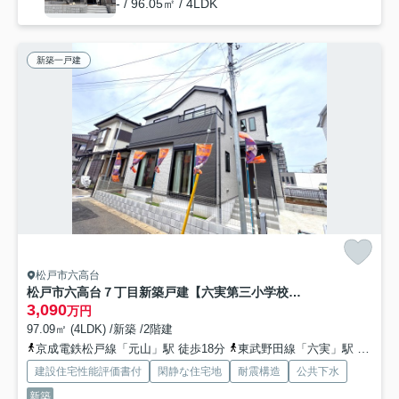
- / 96.05㎡ / 4LDK
新築一戸建
松戸市六高台
松戸市六高台７丁目新築戸建【六実第三小学校：4分】
3,090
万円
97.09㎡ (4LDK) /新築 /2階建
京成電鉄松戸線「元山」駅 徒歩18分
東武野田線「六実」駅 徒歩21分
建設住宅性能評価書付
閑静な住宅地
耐震構造
公共下水
新築