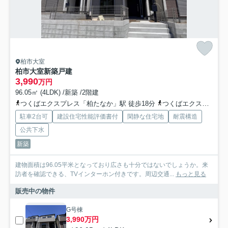
柏市大室
柏市大室新築戸建
3,990
万円
96.05㎡ (4LDK) /新築 /2階建
つくばエクスプレス「柏たなか」駅 徒歩18分
つくばエクスプレス「柏の葉キャンパス」駅 徒歩33分
駐車2台可
建設住宅性能評価書付
閑静な住宅地
耐震構造
公共下水
新築
建物面積は96.05平米となっており広さも十分ではないでしょうか。来
訪者を確認できる、TVインターホン付きです。周辺交通...
もっと見る
販売中の物件
G号棟
3,990万円