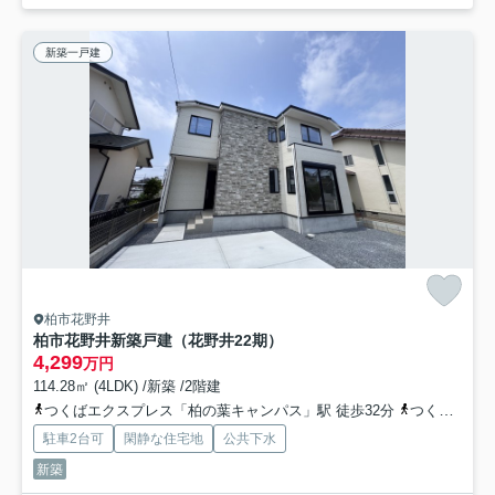
新築一戸建
柏市花野井
柏市花野井新築戸建（花野井22期）
4,299
万円
114.28㎡ (4LDK) /新築 /2階建
つくばエクスプレス「柏の葉キャンパス」駅 徒歩32分
つくばエクスプレス「柏たなか」駅 徒歩34分
駐車2台可
閑静な住宅地
公共下水
新築