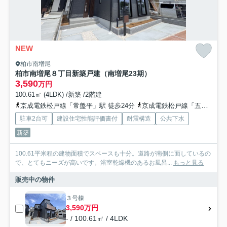
NEW
柏市南増尾
柏市南増尾８丁目新築戸建（南増尾23期）
3,590
万円
100.61㎡ (4LDK) /新築 /2階建
京成電鉄松戸線「常盤平」駅 徒歩24分
京成電鉄松戸線「五香」駅 徒歩24分
駐車2台可
建設住宅性能評価書付
耐震構造
公共下水
新築
100.61平米程の建物面積でスペースも十分。道路が南側に面しているの
で、とてもニーズが高いです。浴室乾燥機のあるお風呂...
もっと見る
販売中の物件
３号棟
3,590万円
- / 100.61㎡ / 4LDK