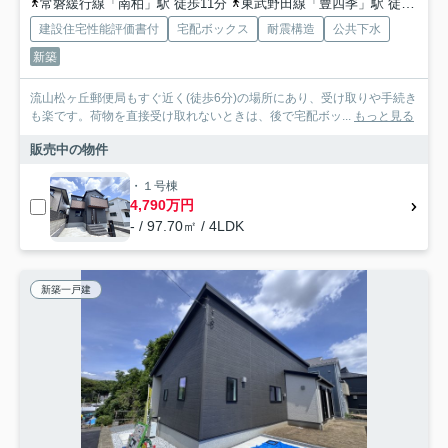
常磐緩行線「南柏」駅 徒歩11分
東武野田線「豊四季」駅 徒歩33分
建設住宅性能評価書付
宅配ボックス
耐震構造
公共下水
新築
流山松ヶ丘郵便局もすぐ近く(徒歩6分)の場所にあり、受け取りや手続き
も楽です。荷物を直接受け取れないときは、後で宅配ボッ...
もっと見る
販売中の物件
・１号棟
4,790万円
- / 97.70㎡ / 4LDK
新築一戸建