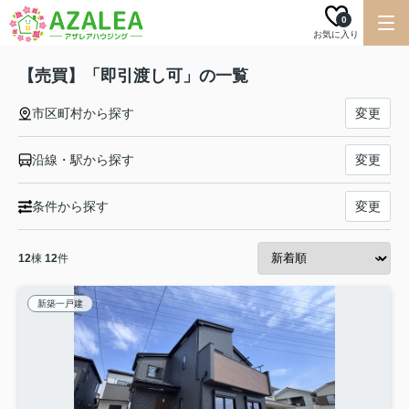
0
お気に入り
【売買】「即引渡し可」の一覧
市区町村から探す
変更
沿線・駅から探す
変更
条件から探す
変更
12
棟
12
件
新築一戸建