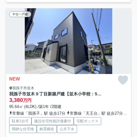
中古一戸建
NEW
我孫子市並木
我孫子市並木９丁目新築戸建【並木小学校：5分】
3,380
万円
95.64㎡ (4LDK) /築1年 /2階建
常磐線「我孫子」駅 徒歩17分
常磐線「天王台」駅 徒歩27分
成田
駐車2台可
建設住宅性能評価書付
宅配ボックス
閑静な住宅地
耐震構造
公共下水