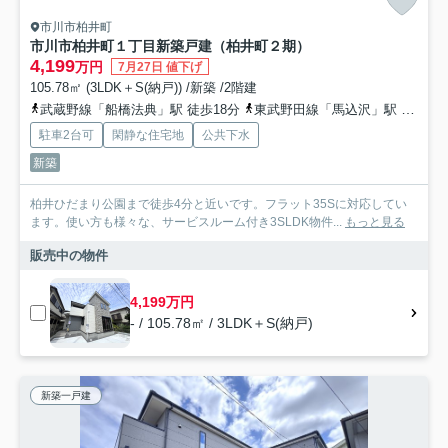
市川市柏井町
市川市柏井町１丁目新築戸建（柏井町２期）
4,199
万円
7月27日 値下げ
105.78㎡ (3LDK＋S(納戸)) /新築 /2階建
武蔵野線「船橋法典」駅 徒歩18分
東武野田線「馬込沢」駅 徒歩33分
駐車2台可
閑静な住宅地
公共下水
新築
柏井ひだまり公園まで徒歩4分と近いです。フラット35Sに対応してい
ます。使い方も様々な、サービスルーム付き3SLDK物件...
もっと見る
販売中の物件
4,199万円
- / 105.78㎡ / 3LDK＋S(納戸)
新築一戸建