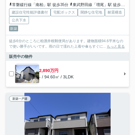
常磐緩行線「南柏」駅 徒歩35分
東武野田線「増尾」駅 徒歩26分
建設住宅性能評価書付
宅配ボックス
閑静な住宅地
耐震構造
公共下水
新築
徒歩6分のところに柏酒井根郵便局があります。建物面積94.6平米なの
で使い勝手がいいです。雨の日で濡れた上着や傘もすぐに...
もっと見る
販売中の物件
2,890万円
- / 94.60㎡ / 3LDK
新築一戸建