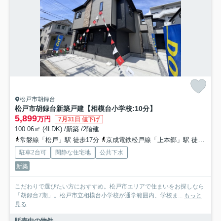
松戸市胡録台
松戸市胡録台新築戸建【相模台小学校:10分】
5,899
万円
7月31日 値下げ
100.06㎡ (4LDK) /新築 /2階建
常磐線「松戸」駅 徒歩17分
京成電鉄松戸線「上本郷」駅 徒歩15分
駐車2台可
閑静な住宅地
公共下水
新築
こだわりで選びたい方におすすめ。松戸市エリアで住まいをお探しなら
「胡録台7期」。松戸市立相模台小学校が通学範囲内、学校ま...
もっと
見る
販売中の物件