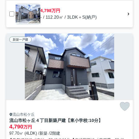
4,798万円
- / 112.20㎡ / 3LDK＋S(納戸)
新築一戸建
流山市松ケ丘
流山市松ヶ丘４丁目新築戸建【東小学校:10分】
4,790
万円
97.70㎡ (4LDK) /新築 /2階建