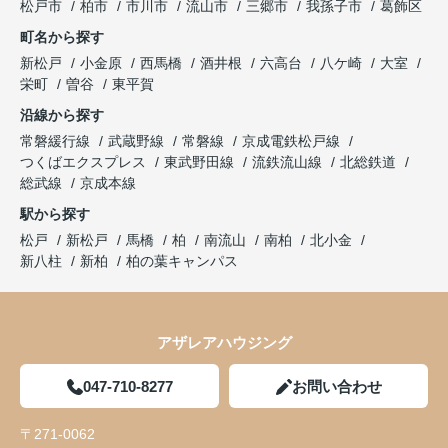
松戸市
柏市
市川市
流山市
三郷市
我孫子市
葛飾区
町名から探す
新松戸
小金原
西馬橋
酒井根
六高台
八ケ崎
大室
栄町
曽谷
東平賀
沿線から探す
常磐緩行線
武蔵野線
常磐線
京成電鉄松戸線
つくばエクスプレス
東武野田線
流鉄流山線
北総鉄道
総武線
京成本線
駅から探す
松戸
新松戸
馬橋
柏
南流山
南柏
北小金
新八柱
新柏
柏の葉キャンパス
アザレアハウジング
047-710-8277
お問い合わせ
〒271-0062