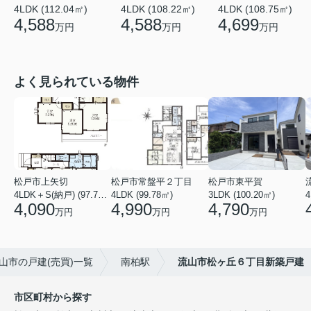
4LDK (108.22㎡)
4LDK (108.75㎡)
4LDK (112.04㎡)
4,588
4,699
4,588
万円
万円
万円
よく見られている物件
松戸市上矢切
松戸市常盤平２丁目
松戸市東平賀
4LDK＋S(納戸) (97.71㎡)
4LDK (99.78㎡)
3LDK (100.20㎡)
4
4,090
4,990
4,790
万円
万円
万円
山市の戸建(売買)一覧
南柏駅
流山市松ヶ丘６丁目新築戸建
市区町村から探す