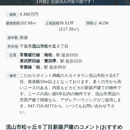
【外観】完成済み内覧可能です！
4,380万円
価格
102.68㎡
35.51坪
4LDK
建物面積
土地面積
間取り
(117.39㎡)
新築
築年数
千葉県
流山市
松ケ丘
６丁目
所在地
常磐緩行線
「
南柏
」駅 徒歩20分
交通
東武野田線
「
豊四季
」駅 徒歩22分
常磐線
「
柏
」駅 徒歩35分
こだわりポイント満載のスカイタウン流山市松ケ丘6丁
備考
目。接道幅10m以上となっております。多くの方から高
いニーズのある、内装もピカピカの新築戸建ての物件で
す。ニーズの高い築5年以内の物件です。流山市周辺の
売買戸建て情報なら、アザレアハウジングがご提供しま
す。047-710-8277から、いつでもお問い合わせ下さ
い。
流山市松ヶ丘６丁目新築戸建のコメント(おすすめ