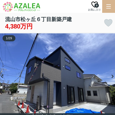
0
お気に入り
流山市松ヶ丘６丁目新築戸建
4,380万円
1
/
29