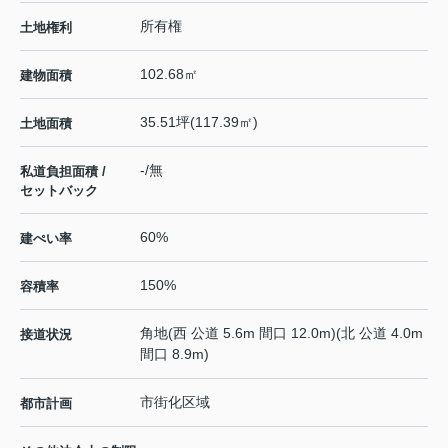
所有権
土地権利
102.68㎡
建物面積
35.51坪(117.39㎡)
土地面積
-/無
私道負担面積 /
セットバック
60%
建ぺい率
150%
容積率
角地(西 公道 5.6m 間口 12.0m)(北 公道 4.0m
接道状況
間口 8.9m)
市街化区域
都市計画