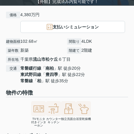
【外観】完成済み内覧可能です！
4,380万円
価格
支払いシミュレーション
102.68㎡
4LDK
建物面積
間取り
新築
2階建
築年数
階建て
千葉県
流山市
松ケ丘
６丁目
所在地
常磐緩行線
「
南柏
」駅 徒歩20分
交通
東武野田線
「
豊四季
」駅 徒歩22分
常磐線
「
柏
」駅 徒歩35分
物件の特徴
TVモニタ
カウンター
独立洗面台
浴室乾燥機
付きインタ
キッチン
ーホン