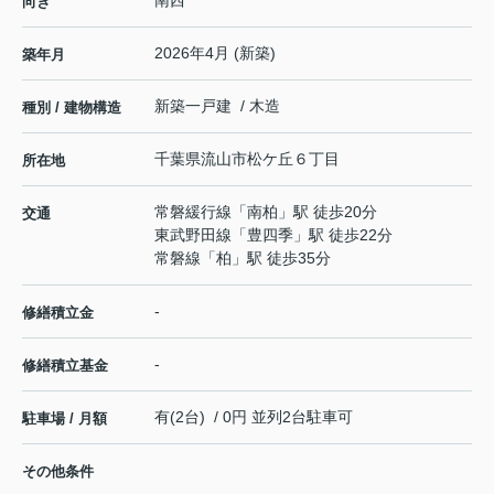
向き
2026年4月 (新築)
築年月
新築一戸建 / 木造
種別 / 建物構造
千葉県
流山市
松ケ丘
６丁目
所在地
常磐緩行線
「
南柏
」駅 徒歩20分
交通
東武野田線
「
豊四季
」駅 徒歩22分
常磐線
「
柏
」駅 徒歩35分
-
修繕積立金
-
修繕積立基金
有(2台) / 0円 並列2台駐車可
駐車場 / 月額
その他条件