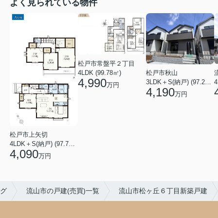
よく見られている物件
松戸市常盤平２丁目
4LDK (99.78㎡)
松戸市秋山
4,990
4
3LDK＋S(納戸) (97.29㎡)
万円
4,190
万円
松戸市上矢切
4LDK＋S(納戸) (97.71㎡)
4,090
万円
グ
流山市の戸建(売買)一覧
流山市松ヶ丘６丁目新築戸建