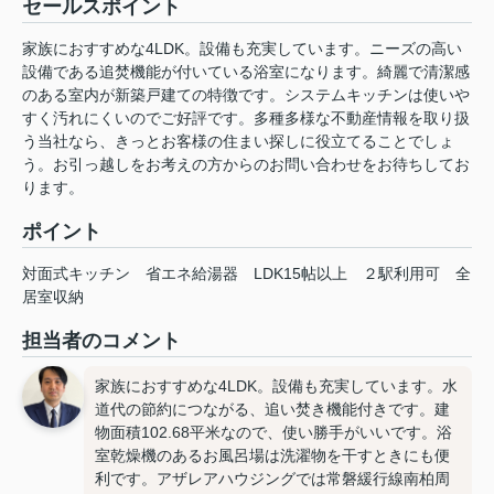
セールスポイント
家族におすすめな4LDK。設備も充実しています。ニーズの高い
設備である追焚機能が付いている浴室になります。綺麗で清潔感
のある室内が新築戸建ての特徴です。システムキッチンは使いや
すく汚れにくいのでご好評です。多種多様な不動産情報を取り扱
う当社なら、きっとお客様の住まい探しに役立てることでしょ
う。お引っ越しをお考えの方からのお問い合わせをお待ちしてお
ります。
ポイント
対面式キッチン
省エネ給湯器
LDK15帖以上
２駅利用可
全
居室収納
担当者のコメント
家族におすすめな4LDK。設備も充実しています。水
道代の節約につながる、追い焚き機能付きです。建
物面積102.68平米なので、使い勝手がいいです。浴
室乾燥機のあるお風呂場は洗濯物を干すときにも便
利です。アザレアハウジングでは常磐緩行線南柏周