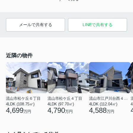
メールで共有する
LINEで共有する
近隣の物件
流山市松ケ丘６丁目
流山市松ケ丘４丁目
流山市江戸川台西４丁目
4LDK (108.75㎡)
4LDK (97.70㎡)
4
4LDK (112.04㎡)
4,699
4,790
4,588
万円
万円
万円