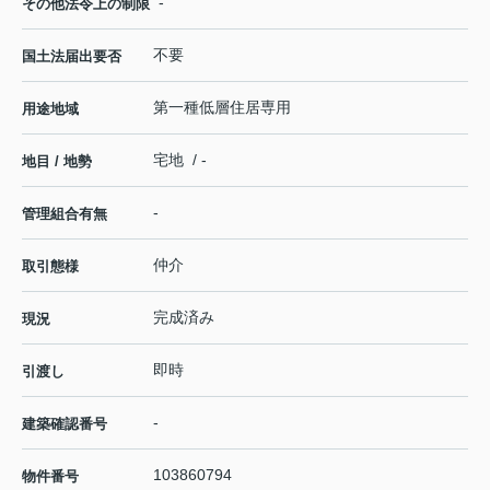
-
その他法令上の制限
不要
国土法届出要否
第一種低層住居専用
用途地域
宅地 / -
地目 / 地勢
-
管理組合有無
仲介
取引態様
完成済み
現況
即時
引渡し
-
建築確認番号
103860794
物件番号