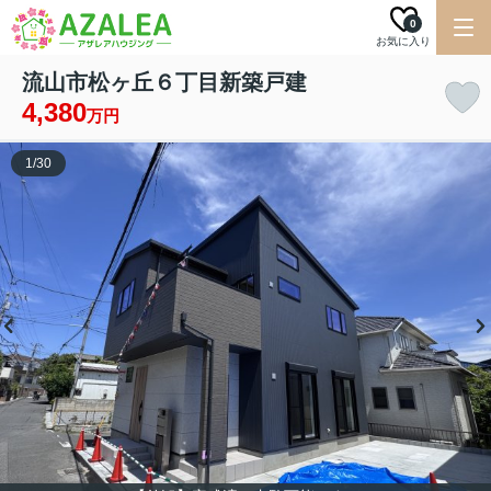
0
お気に入り
流山市松ヶ丘６丁目新築戸建
4,380
万円
1
/
30