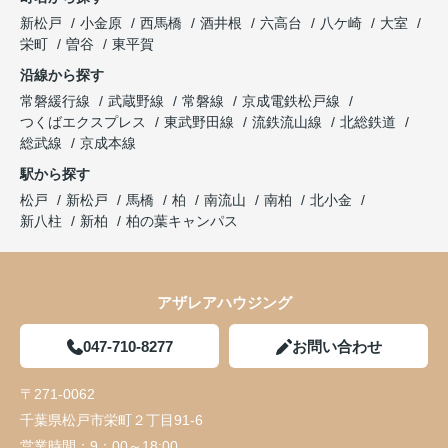
新松戸
小金原
西馬橋
酒井根
六高台
八ケ崎
大室
栄町
曽谷
東平賀
沿線から探す
常磐緩行線
武蔵野線
常磐線
京成電鉄松戸線
つくばエクスプレス
東武野田線
流鉄流山線
北総鉄道
総武線
京成本線
駅から探す
松戸
新松戸
馬橋
柏
南流山
南柏
北小金
新八柱
新柏
柏の葉キャンパス
アザレアハウジング
047-710-8277
お問い合わせ
〒271-0062
千葉県松戸市栄町２丁目91-6
営業時間：
9：00～18:00