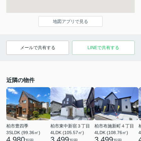
地図アプリで見る
メールで共有する
LINEで共有する
近隣の物件
柏市東中新宿３丁目
柏市豊四季
柏市布施新町４丁目
4LDK (105.57㎡)
4
3SLDK (99.36㎡)
4LDK (108.76㎡)
3,499
4,980
3,499
万円
万円
万円