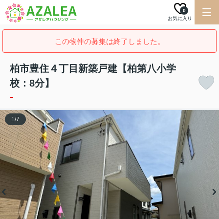
0
お気に入り
この物件の募集は終了しました。
柏市豊住４丁目新築戸建【柏第八小学
校：8分】
-
1
/
7