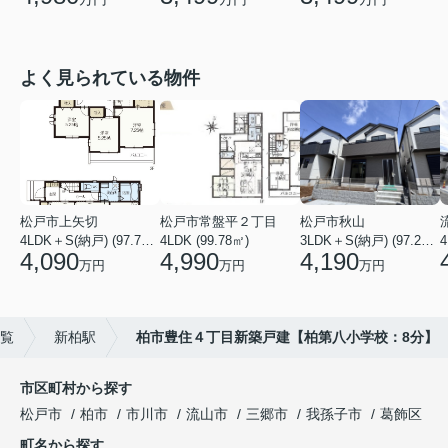
よく見られている物件
松戸市上矢切
松戸市常盤平２丁目
松戸市秋山
4LDK＋S(納戸) (97.71㎡)
4LDK (99.78㎡)
3LDK＋S(納戸) (97.29㎡)
4
4,090
4,990
4,190
万円
万円
万円
一覧
新柏駅
柏市豊住４丁目新築戸建【柏第八小学校：8分】
市区町村から探す
松戸市
柏市
市川市
流山市
三郷市
我孫子市
葛飾区
町名から探す