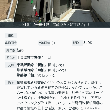
【外観】2号棟外観・完成済み内覧可能です！
-
価格
-
-(-)
3LDK
建物面積
土地面積
間取り
新築
築年数
千葉県
柏市
豊住
４丁目
所在地
東武野田線
「
新柏
」駅 徒歩8分
交通
常磐緩行線
「
南柏
」駅 徒歩22分
常磐線
「
柏
」駅 徒歩36分
柏警察署新柏交番が460mのところにあります。設備も
備考
充実している新築戸建ての物件はいかがでしょうか。ス
ムーズに物件内に入る事の出来る、利便性の高いオープ
ン外構です。徒歩8分圏内に立地する物件です。アザレ
アハウジングが取り扱っている、東武野田線新柏周辺の
戸建て情報を是非ご確認下さい。ご連絡は、047-710-