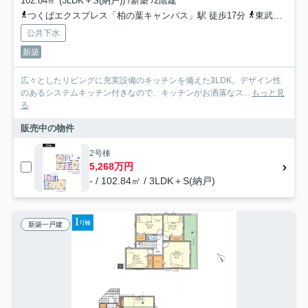
102.84㎡ (3LDK＋S(納戸)) /新築 /2階建
つくばエクスプレス「柏の葉キャンパス」駅 徒歩17分
東武野田線「初石」駅 徒歩35分
公共下水
新築
広々としたリビングに充実設備のキッチンを備えた3LDK。デザイン性
のあるシステムキッチン付きなので、キッチンがお洒落なス...
もっと見
る
販売中の物件
2号棟
5,268万円
- / 102.84㎡ / 3LDK＋S(納戸)
新築一戸建