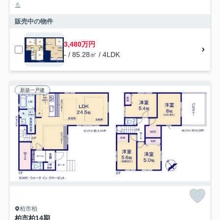
る
販売中の物件
3,480万円
- / 85.28㎡ / 4LDK
新築一戸建
柏市柏
柏市柏14期