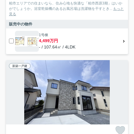
柏市エリアでの住まいなら、住み心地も快適な「柏市西原3期」はいか
がでしょうか。浴室乾燥機のあるお風呂場は洗濯物を干すとき...
もっと
見る
販売中の物件
1号棟
4,499万円
- / 107.64㎡ / 4LDK
新築一戸建