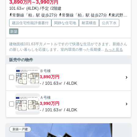
3,890
3,990
万円～
万円
101.63㎡ (4LDK) /予定 /2階建
常磐線「柏」駅 徒歩27分
常磐線「柏」駅 徒歩27分
東武野田線「新柏」駅 徒歩35分
建設住宅性能評価書付
閑静な住宅地
耐震構造
公共下水
新築
建物面積101.63平方メートルですので快適な生活ができます。新婚さん
の新しい暮らしを応援します。室内環境の整った長期優...
もっと見る
販売中の物件
Ｂ号棟
3,890万円
- / 101.63㎡ / 4LDK
Ａ号棟
3,990万円
- / 101.63㎡ / 4LDK
新築一戸建