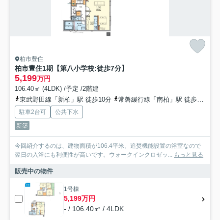
柏市豊住
柏市豊住1期【第八小学校:徒歩7分】
5,199
万円
106.40㎡ (4LDK) /予定 /2階建
東武野田線「新柏」駅 徒歩10分
常磐緩行線「南柏」駅 徒歩23分
駐車2台可
公共下水
新築
今回紹介するのは、建物面積が106.4平米。追焚機能設置の浴室なので
翌日の入浴にも利便性が高いです。ウォークインクロゼッ...
もっと見る
販売中の物件
1号棟
5,199万円
- / 106.40㎡ / 4LDK