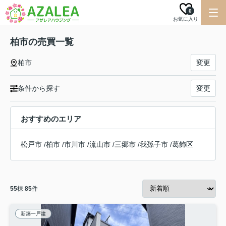
0
お気に入り
柏市の売買一覧
柏市
変更
条件から探す
変更
おすすめのエリア
松戸市
/
柏市
/
市川市
/
流山市
/
三郷市
/
我孫子市
/
葛飾区
55
棟
85
件
新築一戸建