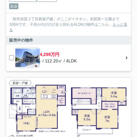
新築
「柏市加賀２丁目新築戸建」のここがイチオシ。加賀第一公園まで
100mです。子供がのびのび走り回れる4LDKの物件はこちら...
もっと見
る
販売中の物件
4,299万円
- / 112.20㎡ / 4LDK
新築一戸建