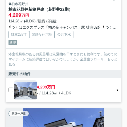
柏市花野井
柏市花野井新築戸建（花野井22期）
4,299
万円
114.28㎡ (4LDK) /新築 /2階建
つくばエクスプレス「柏の葉キャンパス」駅 徒歩32分
つくばエクスプレス「柏たなか」駅 徒歩34分
駐車2台可
閑静な住宅地
公共下水
新築
浴室乾燥機のあるお風呂場は洗濯物を干すときにも便利です。初めての
マイホームに新築戸建てはいかがでしょうか。全居室フローリ...
もっと
見る
販売中の物件
4,299万円
- / 114.28㎡ / 4LDK
新築一戸建