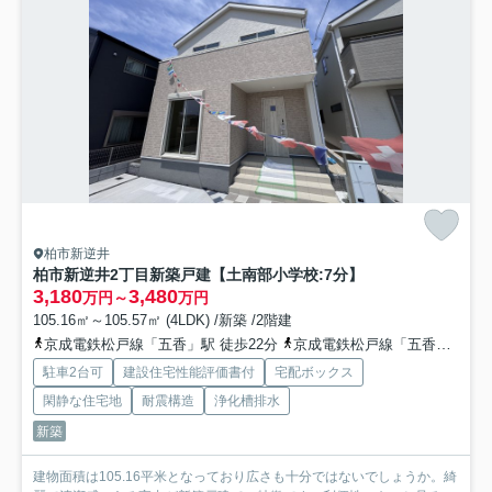
柏市新逆井
柏市新逆井2丁目新築戸建【土南部小学校:7分】
3,180
3,480
万円～
万円
105.16㎡～105.57㎡ (4LDK) /新築 /2階建
京成電鉄松戸線「五香」駅 徒歩22分
京成電鉄松戸線「五香」駅 徒歩22分
駐車2台可
建設住宅性能評価書付
宅配ボックス
閑静な住宅地
耐震構造
浄化槽排水
新築
建物面積は105.16平米となっており広さも十分ではないでしょうか。綺