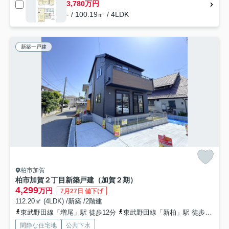
3,780万円
- / 100.19㎡ / 4LDK
新築一戸建
柏市加賀
柏市加賀２丁目新築戸建（加賀２期）
4,299
万円
7月27日 値下げ
112.20㎡ (4LDK) /新築 /2階建
東武野田線「増尾」駅 徒歩12分
東武野田線「新柏」駅 徒歩17分
閑静な住宅地
公共下水