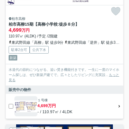
柏市高柳
柏市高柳15期【高柳小学校:徒歩８分】
4,699
万円
110.97㎡ (4LDK) /予定 /2階建
東武野田線「高柳」駅 徒歩9分
東武野田線「逆井」駅 徒歩31分
常
駐車2台可
公共下水
新築
水道代の節約につながる、追い焚き機能付きです。一生に一度のマイホ
ーム探しは、ぜひ新築戸建てで。広々としたリビングに充実設...
もっと
見る
販売中の物件
１号棟
4,699万円
- / 110.97㎡ / 4LDK