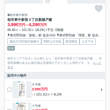
柏市東中新宿
柏市東中新宿３丁目新築戸建
3,990
4,290
万円～
万円
96.46㎡～101.02㎡ (4LDK) /予定 /2階建
東武野田線「新柏」駅 徒歩14分
東武野田線「増尾」駅 徒歩20分
建設住宅性能評価書付
閑静な住宅地
耐震構造
公共下水
新築
柏市エリアで住まいをお探しなら「柏市東中新宿３丁目新築戸建」。浴
室乾燥機のあるお風呂場は洗濯物を干すときにも便利です。キ...
もっと
見る
販売中の物件
Ｂ号棟
3,990万円
- / 101.02㎡ / 4LDK
Ａ号棟