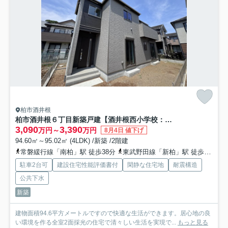
柏市酒井根
柏市酒井根６丁目新築戸建【酒井根西小学校：10分】
3,090
3,390
万円～
万円
8月4日 値下げ
94.60㎡～95.02㎡ (4LDK) /新築 /2階建
常磐緩行線「南柏」駅 徒歩38分
東武野田線「新柏」駅 徒歩30分
駐車2台可
建設住宅性能評価書付
閑静な住宅地
耐震構造
公共下水
新築
建物面積94.6平方メートルですので快適な生活ができます。居心地の良
い環境を作る全室2面採光の住宅で清々しい生活を実現で...
もっと見る