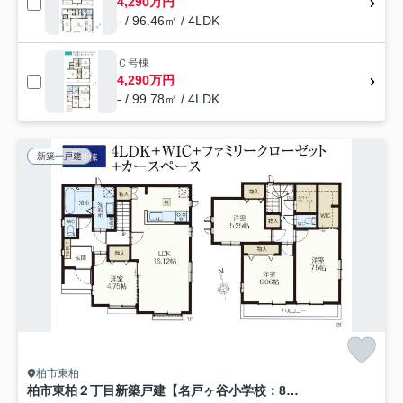
4,290万円
- / 96.46㎡ / 4LDK
Ｃ号棟
4,290万円
- / 99.78㎡ / 4LDK
新築一戸建
柏市東柏
柏市東柏２丁目新築戸建【名戸ヶ谷小学校：8分】