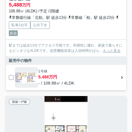
5,488
万円
108.88㎡ (4LDK) /予定 /2階建
常磐緩行線「北柏」駅 徒歩13分
常磐線「柏」駅 徒歩23分
つくば
駐車2台可
公共下水
新築
駅までは徒歩13分でアクセス可能です。利便性に優れ、家族で暮らすに
もピッタリな4LDKです。追焚機能浴室は入浴時間がばら...
もっと見る
販売中の物件
1号棟
5,488万円
- / 108.88㎡ / 4LDK
新築一戸建