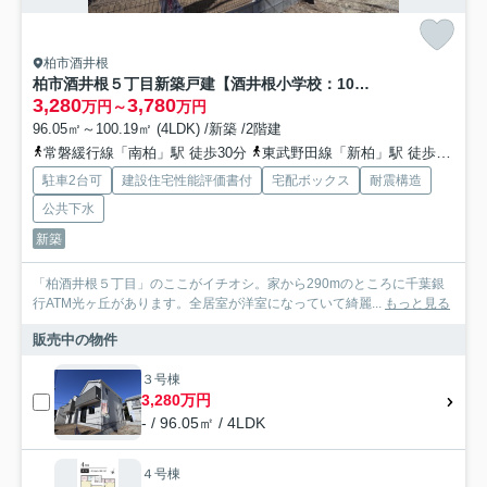
柏市酒井根
柏市酒井根５丁目新築戸建【酒井根小学校：10分】
3,280
3,780
万円～
万円
96.05㎡～100.19㎡ (4LDK) /新築 /2階建
常磐緩行線「南柏」駅 徒歩30分
東武野田線「新柏」駅 徒歩22分
駐車2台可
建設住宅性能評価書付
宅配ボックス
耐震構造
公共下水
新築
「柏酒井根５丁目」のここがイチオシ。家から290mのところに千葉銀
行ATM光ヶ丘があります。全居室が洋室になっていて綺麗...
もっと見る
販売中の物件
３号棟
3,280万円
- / 96.05㎡ / 4LDK
４号棟