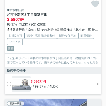
柏市中新宿
柏市中新宿３丁目新築戸建
3,580
万円
99.37㎡ (4LDK) /予定 /2階建
常磐緩行線「南柏」駅 徒歩24分
常磐緩行線「北小金」駅 徒歩26分
駐車2台可
建設住宅性能評価書付
閑静な住宅地
耐震構造
公共下水
新築
こだわりポイント満載の柏市中新宿３丁目新築戸建。建物面積99.37平
米で広々している物件です。南向きの物件に住んでみませ...
もっと見る
販売中の物件
3,580万円
- / 99.37㎡ / 4LDK
新築一戸建