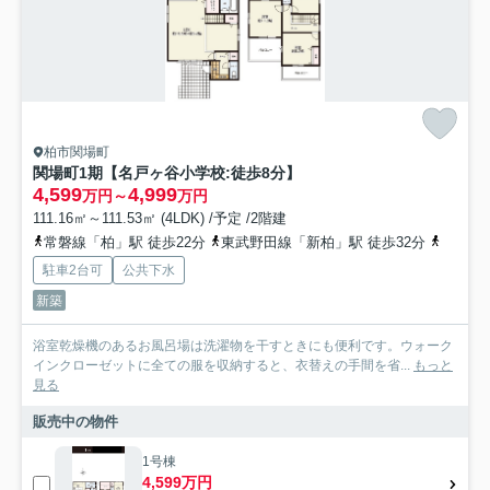
柏市関場町
関場町1期【名戸ヶ谷小学校:徒歩8分】
4,599
4,999
万円～
万円
111.16㎡～111.53㎡ (4LDK) /予定 /2階建
常磐線「柏」駅 徒歩22分
東武野田線「新柏」駅 徒歩32分
東武野
駐車2台可
公共下水
新築
浴室乾燥機のあるお風呂場は洗濯物を干すときにも便利です。ウォーク
インクローゼットに全ての服を収納すると、衣替えの手間を省...
もっと
見る
販売中の物件
1号棟
4,599万円