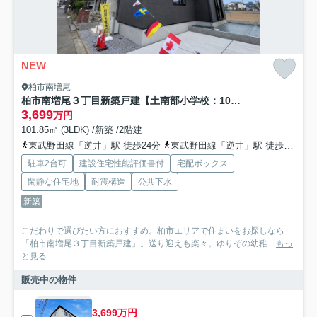
NEW
柏市南増尾
柏市南増尾３丁目新築戸建【土南部小学校：10分】
3,699
万円
101.85㎡ (3LDK) /新築 /2階建
東武野田線「逆井」駅 徒歩24分
東武野田線「逆井」駅 徒歩24分
駐車2台可
建設住宅性能評価書付
宅配ボックス
閑静な住宅地
耐震構造
公共下水
新築
こだわりで選びたい方におすすめ。柏市エリアで住まいをお探しなら
「柏市南増尾３丁目新築戸建」。送り迎えも楽々。ゆりぞの幼稚...
もっ
と見る
販売中の物件
3,699万円