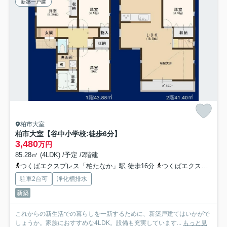
新築一戸建
柏市大室
柏市大室【谷中小学校:徒歩6分】
3,480
万円
85.28㎡ (4LDK) /予定 /2階建
つくばエクスプレス「柏たなか」駅 徒歩16分
つくばエクスプレス「柏の葉キャンパス」駅 徒歩19分
駐車2台可
浄化槽排水
新築
これからの新生活での暮らしを一新するために、新築戸建てはいかがで
しょうか。家族におすすめな4LDK。設備も充実しています...
もっと見