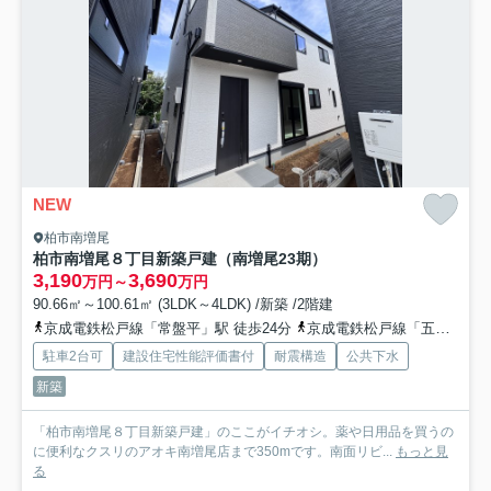
NEW
柏市南増尾
柏市南増尾８丁目新築戸建（南増尾23期）
3,190
3,690
万円～
万円
90.66㎡～100.61㎡ (3LDK～4LDK) /新築 /2階建
京成電鉄松戸線「常盤平」駅 徒歩24分
京成電鉄松戸線「五香」駅 徒歩24分
駐車2台可
建設住宅性能評価書付
耐震構造
公共下水
新築
「柏市南増尾８丁目新築戸建」のここがイチオシ。薬や日用品を買うの
に便利なクスリのアオキ南増尾店まで350mです。南面リビ...
もっと見
る