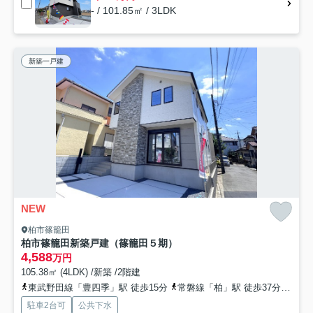
- / 101.85㎡ / 3LDK
新築一戸建
NEW
柏市篠籠田
柏市篠籠田新築戸建（篠籠田５期）
4,588
万円
105.38㎡ (4LDK) /新築 /2階建
東武野田線「豊四季」駅 徒歩15分
常磐線「柏」駅 徒歩37分
東武
駐車2台可
公共下水