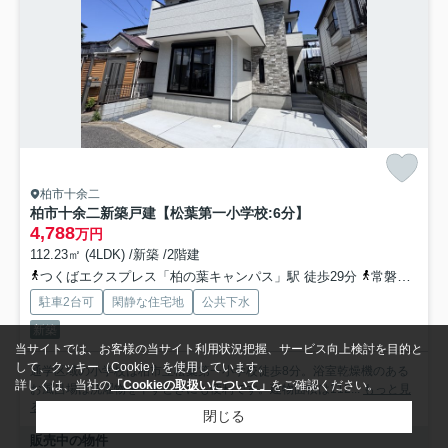
柏市十余二
柏市十余二新築戸建【松葉第一小学校:6分】
4,788
万円
112.23㎡ (4LDK) /新築 /2階建
つくばエクスプレス「柏の葉キャンパス」駅 徒歩29分
常磐緩行線「北柏」駅 徒歩33分
駐車2台可
閑静な住宅地
公共下水
新築
当サイトでは、お客様の当サイト利用状況把握、サービス向上検討を目的と
して、クッキー（Cookie）を使用しています。
通学区域の小学校は柏市立松葉第一小学校徒歩8分。浴室乾燥機のある
詳しくは、当社の
「Cookieの取扱いについて」
をご確認ください。
お風呂場は洗濯物を干すときにも便利です。建物面積は112...
もっと見
る
閉じる
販売中の物件