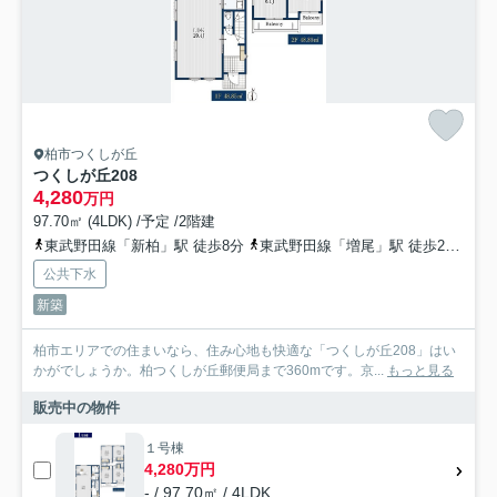
柏市つくしが丘
つくしが丘208
4,280
万円
97.70㎡ (4LDK) /予定 /2階建
東武野田線「新柏」駅 徒歩8分
東武野田線「増尾」駅 徒歩21分
常
公共下水
新築
柏市エリアでの住まいなら、住み心地も快適な「つくしが丘208」はい
かがでしょうか。柏つくしが丘郵便局まで360mです。京...
もっと見る
販売中の物件
１号棟
4,280万円
- / 97.70㎡ / 4LDK