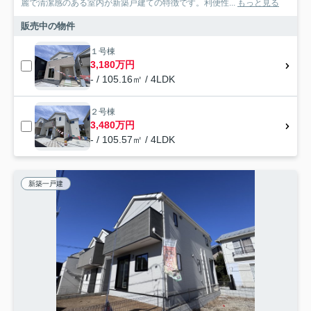
麗で清潔感のある室内が新築戸建ての特徴です。利便性...
もっと見る
販売中の物件
１号棟
3,180万円
- / 105.16㎡ / 4LDK
２号棟
3,480万円
- / 105.57㎡ / 4LDK
新築一戸建