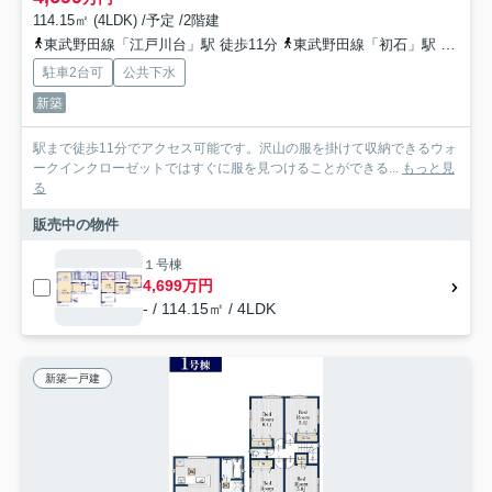
114.15㎡ (4LDK) /予定 /2階建
東武野田線「江戸川台」駅 徒歩11分
東武野田線「初石」駅 徒歩20分
駐車2台可
公共下水
新築
駅まで徒歩11分でアクセス可能です。沢山の服を掛けて収納できるウォ
ークインクローゼットではすぐに服を見つけることができる...
もっと見
る
販売中の物件
１号棟
4,699万円
- / 114.15㎡ / 4LDK
新築一戸建