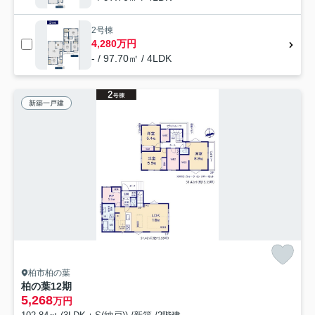
2号棟
4,280万円
- / 97.70㎡ / 4LDK
新築一戸建
柏市柏の葉
柏の葉12期
5,268
万円