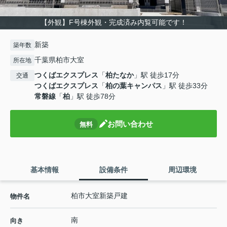
【外観】F号棟外観・完成済み内覧可能です！
新築
築年数
千葉県柏市大室
所在地
つくばエクスプレス
「
柏たなか
」駅 徒歩17分
交通
つくばエクスプレス
「
柏の葉キャンパス
」駅 徒歩33分
常磐線
「
柏
」駅 徒歩78分
お問い合わせ
無料
基本情報
設備条件
周辺環境
柏市大室新築戸建
物件名
南
向き