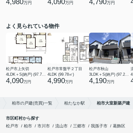
4,090
4,790
4,980
万円
万円
万円
よく見られている物件
松戸市上矢切
松戸市常盤平２丁目
松戸市秋山
4LDK＋S(納戸) (97.71㎡)
4LDK (99.78㎡)
3LDK＋S(納戸) (97.29㎡)
4
4,090
4,990
4,190
万円
万円
万円
柏市の戸建(売買)一覧
柏たなか駅
柏市大室新築戸建
市区町村から探す
松戸市
柏市
市川市
流山市
三郷市
我孫子市
葛飾区