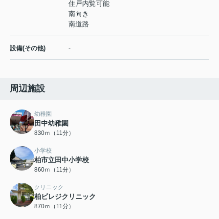
住戸内覧可能
南向き
南道路
-
設備(その他)
周辺施設
幼稚園
田中幼稚園
830ｍ（11分）
小学校
柏市立田中小学校
860ｍ（11分）
クリニック
柏ビレジクリニック
870ｍ（11分）