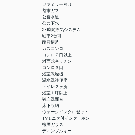
ファミリー向け
都市ガス
公営水道
公共下水
24時間換気システム
駐車2台可
耐震構造
ガスコンロ
コンロ２口以上
対面式キッチン
コンロ３口
浴室乾燥機
温水洗浄便座
トイレ２ヶ所
浴室１坪以上
独立洗面台
床下収納
ウォークインクロゼット
TVモニタ付インターホン
複層ガラス
ディンプルキー