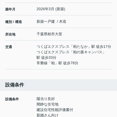
2026年3月 (新築)
築年月
新築一戸建 / 木造
種別 / 構造
千葉県
柏市
大室
所在地
つくばエクスプレス
「
柏たなか
」駅 徒歩17分
交通
つくばエクスプレス
「
柏の葉キャンパス
」
駅 徒歩33分
常磐線
「
柏
」駅 徒歩78分
設備条件
陽当り良好
設備条件
閑静な住宅地
建設住宅性能評価書付
新婚さん向け