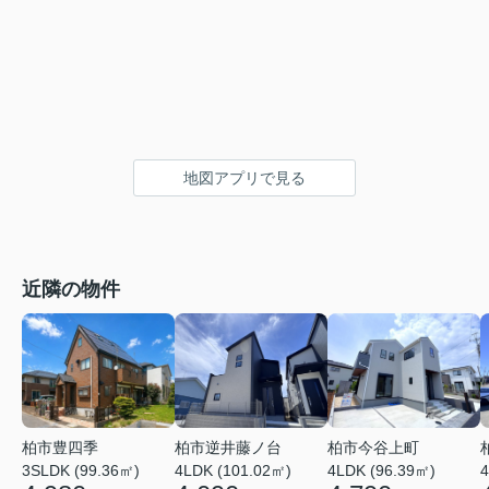
地図アプリで見る
近隣の物件
柏市逆井藤ノ台
柏市今谷上町
柏市豊四季
4LDK (101.02㎡)
4LDK (96.39㎡)
3SLDK (99.36㎡)
4