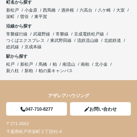
町名から探す
新松戸
小金原
西馬橋
酒井根
六高台
八ケ崎
大室
栄町
曽谷
東平賀
沿線から探す
常磐緩行線
武蔵野線
常磐線
京成電鉄松戸線
つくばエクスプレス
東武野田線
流鉄流山線
北総鉄道
総武線
京成本線
駅から探す
松戸
新松戸
馬橋
柏
南流山
南柏
北小金
新八柱
新柏
柏の葉キャンパス
アザレアハウジング
047-710-8277
お問い合わせ
〒271-0062
千葉県松戸市栄町２丁目91-6