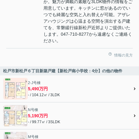
か。魅力が満載の素敵な3LDK物件の情報をご
用意しています。キッチンに窓があるのでい
つでも綺麗な空気と入れ替えが可能。アザレ
アハウジングは心温まる空間を演出する戸建
てを、常磐緩行線新松戸近郊よりご提供いた
します。047-710-8277から遠慮なくご連絡く
ださい。
情報の見方
松戸市新松戸６丁目新築戸建【新松戸南小学校：4分】の他の物件
2-J号棟
5,490万円
- / 104.12㎡ / 3LDK
N号棟
5,190万円
- / 99.77㎡ / 3SLDK
M号棟