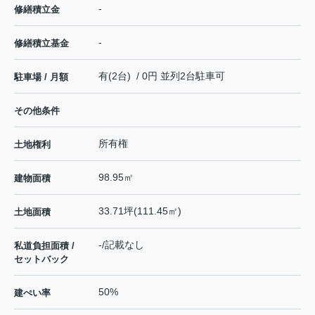
-
修繕積立金
-
修繕積立基金
有(2台) / 0円 並列2台駐車可
駐車場 / 月額
その他条件
所有権
土地権利
98.95㎡
建物面積
33.71坪(111.45㎡)
土地面積
-/記載なし
私道負担面積 /
セットバック
50%
建ぺい率