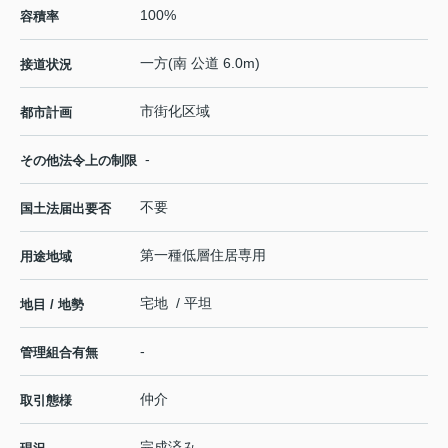
100%
容積率
一方(南 公道 6.0m)
接道状況
市街化区域
都市計画
-
その他法令上の制限
不要
国土法届出要否
第一種低層住居専用
用途地域
宅地 / 平坦
地目 / 地勢
-
管理組合有無
仲介
取引態様
完成済み