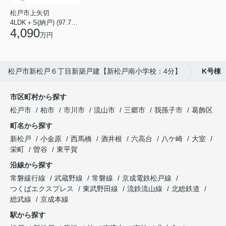
松戸市上矢切
4LDK＋S(納戸) (97.71㎡)
4,090
万円
松戸市新松戸６丁目新築戸建【新松戸南小学校：4分】
K号棟
市区町村から探す
松戸市
柏市
市川市
流山市
三郷市
我孫子市
葛飾区
町名から探す
新松戸
小金原
西馬橋
酒井根
六高台
八ケ崎
大室
栄町
曽谷
東平賀
沿線から探す
常磐緩行線
武蔵野線
常磐線
京成電鉄松戸線
つくばエクスプレス
東武野田線
流鉄流山線
北総鉄道
総武線
京成本線
駅から探す