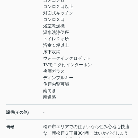
ガスコンロ
コンロ２口以上
対面式キッチン
コンロ３口
浴室乾燥機
温水洗浄便座
トイレ２ヶ所
浴室１坪以上
床下収納
ウォークインクロゼット
TVモニタ付インターホン
複層ガラス
ディンプルキー
住戸内覧可能
南向き
南道路
-
設備(その他)
松戸市エリアでの住まいなら住み心地も快適
備考
な「新松戸６丁目304番」はいかがでしょう