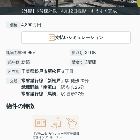
【外観】K号棟外観・4月12日撮影・もうすぐ完成！
4,890万円
価格
支払いシミュレーション
98.95㎡
3LDK
建物面積
間取り
新築
2階建
築年数
階建て
千葉県
松戸市
新松戸
６丁目
所在地
常磐緩行線
「
新松戸
」駅 徒歩20分
交通
武蔵野線
「
南流山
」駅 徒歩25分
常磐緩行線
「
馬橋
」駅 徒歩27分
物件の特徴
TVモニタ
カウンター
浴室乾燥機
付きインタ
キッチン