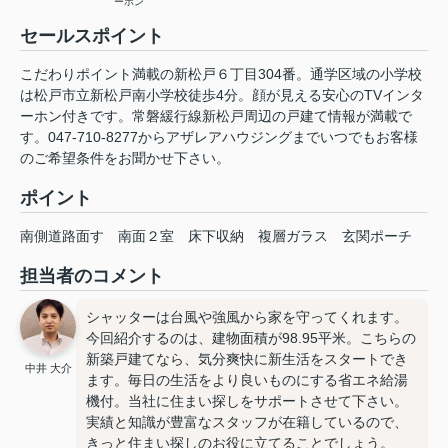
ーホン
セールスポイント
こだわりポイント満載の新松戸６丁目304番。通学区域の小学校
は松戸市立新松戸南小学校徒歩4分。顔が見える安心のTVインタ
ーホン付きです。常磐緩行線新松戸周辺の戸建て情報が満載で
す。047-710-8277からアザレアハウジングまでいつでもお客様
のご希望条件をお聞かせ下さい。
ポイント
南側道路面す
南面２室
床下収納
複層ガラス
玄関ポーチ
担当者のコメント
シャッターは台風や強風から家を守ってくれます。
今回紹介するのは、建物面積が98.95平米。こちらの
新築戸建てなら、気分爽快に新生活をスタートでき
中井 大介
ます。毎日の生活をより良いものにする省エネ給湯
機付。当社に住まい探しをサポートさせて下さい。
実績と知識が豊富なスタッフが在籍しているので、
きっと住まい探しのお役に立てることでしょう。