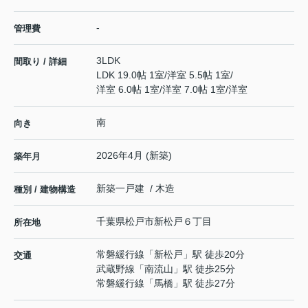
-
管理費
3LDK
間取り / 詳細
LDK 19.0帖 1室
/
洋室 5.5帖 1室
/
洋室 6.0帖 1室
/
洋室 7.0帖 1室
/
洋室
南
向き
2026年4月 (新築)
築年月
新築一戸建 / 木造
種別 / 建物構造
千葉県
松戸市
新松戸
６丁目
所在地
常磐緩行線
「
新松戸
」駅 徒歩20分
交通
武蔵野線
「
南流山
」駅 徒歩25分
常磐緩行線
「
馬橋
」駅 徒歩27分