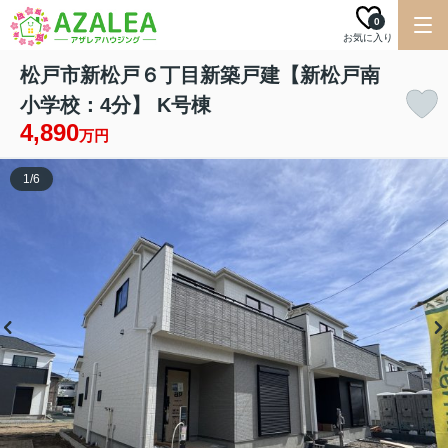
0
お気に入り
松戸市新松戸６丁目新築戸建【新松戸南
小学校：4分】 K号棟
4,890
万円
1
/
6