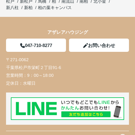
松戸
新松戸
馬橋
柏
南流山
南柏
北小金
新八柱
新柏
柏の葉キャンパス
アザレアハウジング
047-710-8277
お問い合わせ
〒271-0062
千葉県松戸市栄町２丁目91-6
営業時間：
9：00～18:00
定休日：
水曜日