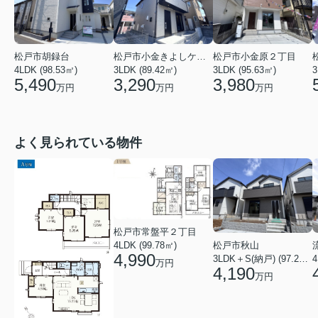
松戸市小金きよしケ丘４丁目
松戸市小金原２丁目
松戸市胡録台
3LDK (89.42㎡)
3LDK (95.63㎡)
3
4LDK (98.53㎡)
3,290
3,980
5,490
万円
万円
万円
よく見られている物件
松戸市常盤平２丁目
4LDK (99.78㎡)
松戸市秋山
4,990
4
3LDK＋S(納戸) (97.29㎡)
万円
4,190
万円