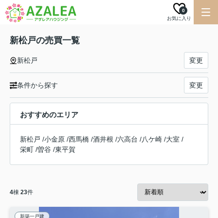
0
お気に入り
新松戸の売買一覧
新松戸
変更
条件から探す
変更
おすすめのエリア
新松戸
/
小金原
/
西馬橋
/
酒井根
/
六高台
/
八ケ崎
/
大室
/
栄町
/
曽谷
/
東平賀
4
棟
23
件
新築一戸建