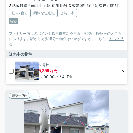
武蔵野線「南流山」駅 徒歩15分
常磐緩行線「新松戸」駅 徒歩30分
駐車2台可
閑静な住宅地
公共下水
新築
ファミリー向けのポイント松戸市立新松戸西小学校が徒歩7分のところ
にあります。駅から徒歩15分の物件はいかがですか。こちら...
もっと見
る
販売中の物件
２号棟
5,399万円
- / 96.96㎡ / 4LDK
新築一戸建