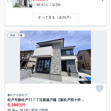
- / 96.67㎡ / 3LDK
すべて見る（全20戸）
新築一戸建
松戸市新松戸
松戸市新松戸77７丁目新築戸建【新松戸西小学校:7分】
5,399
万円
96.96㎡ (4LDK) /新築 /2階建