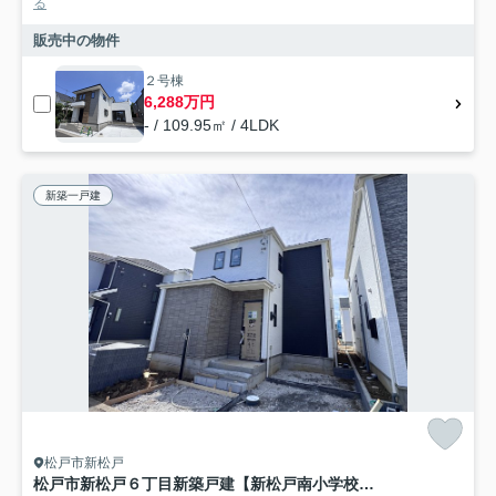
る
販売中の物件
２号棟
6,288万円
- / 109.95㎡ / 4LDK
新築一戸建
松戸市新松戸
松戸市新松戸６丁目新築戸建【新松戸南小学校：4分】