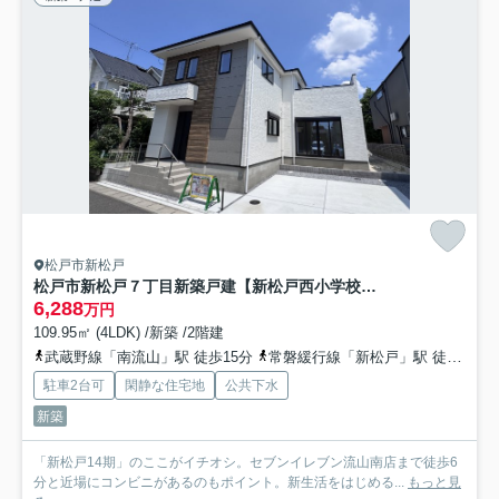
松戸市新松戸
松戸市新松戸７丁目新築戸建【新松戸西小学校:8分】
6,288
万円
109.95㎡ (4LDK) /新築 /2階建
武蔵野線「南流山」駅 徒歩15分
常磐緩行線「新松戸」駅 徒歩28分
駐車2台可
閑静な住宅地
公共下水
新築
「新松戸14期」のここがイチオシ。セブンイレブン流山南店まで徒歩6
分と近場にコンビニがあるのもポイント。新生活をはじめる...
もっと見