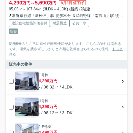
4,290
5,690
万円～
万円
8月3日 値下げ
95.05㎡～107.84㎡ (3LDK～4LDK) /新築 /2階建
常磐緩行線「新松戸」駅 徒歩20分
武蔵野線「南流山」駅 徒歩25分
建設住宅性能評価書付
耐震構造
公共下水
新築
徒歩6分のところに新松戸南郵便局があります。こちらの物件は南向き
です。湿気を残さずしっかりと衣類を乾燥させられるので生乾...
もっと
見る
販売中の物件
C号棟
4,290万円
- / 98.32㎡ / 4LDK
H号棟
4,390万円
- / 98.12㎡ / 3LDK
2-F号棟
4,490万円