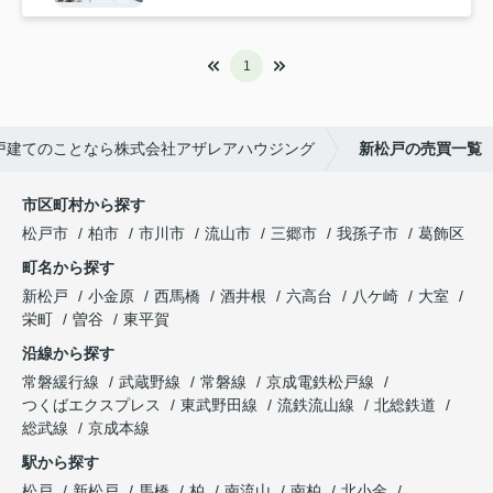
1
戸建てのことなら株式会社アザレアハウジング
新松戸の売買一覧
市区町村から探す
松戸市
柏市
市川市
流山市
三郷市
我孫子市
葛飾区
町名から探す
新松戸
小金原
西馬橋
酒井根
六高台
八ケ崎
大室
栄町
曽谷
東平賀
沿線から探す
常磐緩行線
武蔵野線
常磐線
京成電鉄松戸線
つくばエクスプレス
東武野田線
流鉄流山線
北総鉄道
総武線
京成本線
駅から探す
松戸
新松戸
馬橋
柏
南流山
南柏
北小金