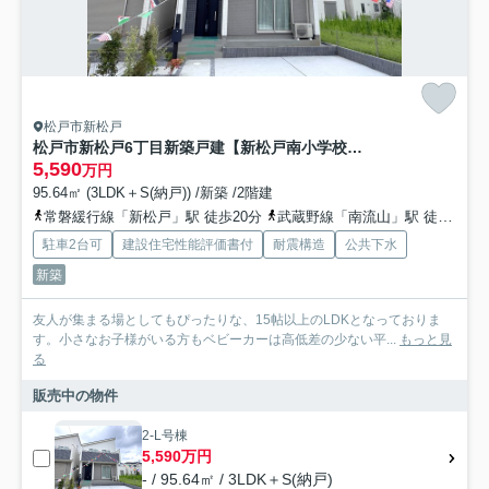
松戸市新松戸
松戸市新松戸6丁目新築戸建【新松戸南小学校：4分】
5,590
万円
95.64㎡ (3LDK＋S(納戸)) /新築 /2階建
常磐緩行線「新松戸」駅 徒歩20分
武蔵野線「南流山」駅 徒歩25分
駐車2台可
建設住宅性能評価書付
耐震構造
公共下水
新築
友人が集まる場としてもぴったりな、15帖以上のLDKとなっておりま
す。小さなお子様がいる方もベビーカーは高低差の少ない平...
もっと見
る
販売中の物件
2-L号棟
5,590万円
- / 95.64㎡ / 3LDK＋S(納戸)