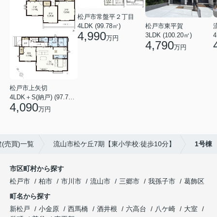
松戸市常盤平２丁目
4LDK (99.78㎡)
松戸市東平賀
4,990
4
3LDK (100.20㎡)
万円
4,790
万円
松戸市上矢切
4LDK＋S(納戸) (97.71㎡)
4,090
万円
(売買)一覧
流山市松ケ丘7期【東小学校:徒歩10分】
1号棟
市区町村から探す
松戸市
柏市
市川市
流山市
三郷市
我孫子市
葛飾区
町名から探す
新松戸
小金原
西馬橋
酒井根
六高台
八ケ崎
大室