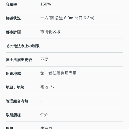
150%
容積率
一方(南 公道 6.0m 間口 6.3m)
接道状況
市街化区域
都市計画
-
その他法令上の制限
不要
国土法届出要否
第一種低層住居専用
用途地域
宅地 / -
地目 / 地勢
-
管理組合有無
仲介
取引態様
未完成
現況