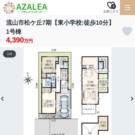
0
お気に入り
流山市松ケ丘7期【東小学校:徒歩10分】
1号棟
4,390
万円
1
/
4