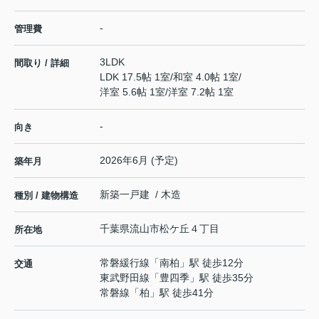
-
管理費
3LDK
間取り / 詳細
LDK 17.5帖 1室
/
和室 4.0帖 1室
/
洋室 5.6帖 1室
/
洋室 7.2帖 1室
-
向き
2026年6月 (予定)
築年月
新築一戸建 / 木造
種別 / 建物構造
千葉県
流山市
松ケ丘
４丁目
所在地
常磐緩行線
「
南柏
」駅 徒歩12分
交通
東武野田線
「
豊四季
」駅 徒歩35分
常磐線
「
柏
」駅 徒歩41分