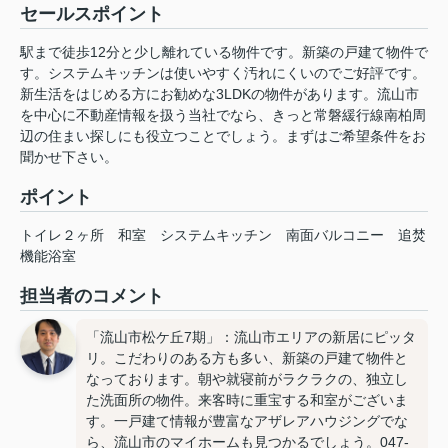
セールスポイント
駅まで徒歩12分と少し離れている物件です。新築の戸建て物件で
す。システムキッチンは使いやすく汚れにくいのでご好評です。
新生活をはじめる方にお勧めな3LDKの物件があります。流山市
を中心に不動産情報を扱う当社でなら、きっと常磐緩行線南柏周
辺の住まい探しにも役立つことでしょう。まずはご希望条件をお
聞かせ下さい。
ポイント
トイレ２ヶ所
和室
システムキッチン
南面バルコニー
追焚
機能浴室
担当者のコメント
「流山市松ケ丘7期」：流山市エリアの新居にピッタ
リ。こだわりのある方も多い、新築の戸建て物件と
なっております。朝や就寝前がラクラクの、独立し
た洗面所の物件。来客時に重宝する和室がございま
す。一戸建て情報が豊富なアザレアハウジングでな
ら、流山市のマイホームも見つかるでしょう。047-