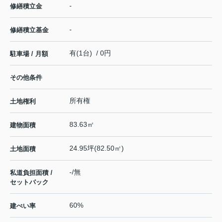
-
修繕積立金
-
修繕積立基金
有(1台) / 0円
駐車場 / 月額
その他条件
所有権
土地権利
83.63㎡
建物面積
24.95坪(82.50㎡)
土地面積
-/無
私道負担面積 /
セットバック
60%
建ぺい率