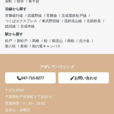
栄町
曽谷
東平賀
沿線から探す
常磐緩行線
武蔵野線
常磐線
京成電鉄松戸線
つくばエクスプレス
東武野田線
流鉄流山線
北総鉄道
総武線
京成本線
駅から探す
松戸
新松戸
馬橋
柏
南流山
南柏
北小金
新八柱
新柏
柏の葉キャンパス
アザレアハウジング
047-710-8277
お問い合わせ
〒271-0062
千葉県松戸市栄町２丁目91-6
営業時間：
9：00～18:00
定休日：
水曜日