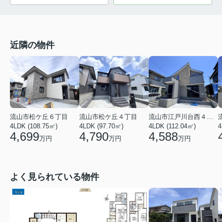
近隣の物件
流山市松ケ丘６丁目
流山市松ケ丘４丁目
流山市江戸川台西４丁目
4LDK (108.75㎡)
4LDK (97.70㎡)
4
4LDK (112.04㎡)
4,699
4,790
4,588
万円
万円
万円
よく見られている物件