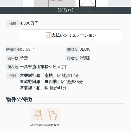
【間取り】
4,390万円
価格
支払いシミュレーション
83.63㎡
3LDK
建物面積
間取り
予定
2階建
築年数
階建て
千葉県
流山市
松ケ丘
４丁目
所在地
常磐緩行線
「
南柏
」駅 徒歩12分
交通
東武野田線
「
豊四季
」駅 徒歩35分
常磐線
「
柏
」駅 徒歩41分
物件の特徴
独立洗面台
浴室乾燥機