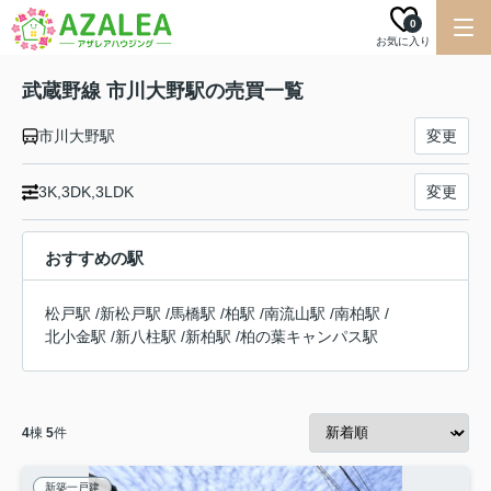
0
お気に入り
武蔵野線 市川大野駅の売買一覧
市川大野駅
変更
3K,3DK,3LDK
変更
おすすめの駅
松戸駅
/
新松戸駅
/
馬橋駅
/
柏駅
/
南流山駅
/
南柏駅
/
北小金駅
/
新八柱駅
/
新柏駅
/
柏の葉キャンパス駅
4
棟
5
件
新築一戸建