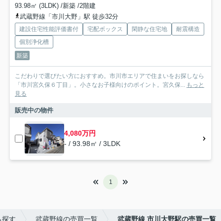
93.98㎡ (3LDK) /新築 /2階建
武蔵野線「市川大野」駅 徒歩32分
建設住宅性能評価書付
宅配ボックス
閑静な住宅地
耐震構造
個別浄化槽
新築
こだわりで選びたい方におすすめ。市川市エリアで住まいをお探しなら
「市川宮久保６丁目」。小さなお子様向けのポイント。宮久保...
もっと
見る
販売中の物件
4,080万円
- / 93.98㎡ / 3LDK
1
ら探す
武蔵野線の売買一覧
武蔵野線 市川大野駅の売買一覧