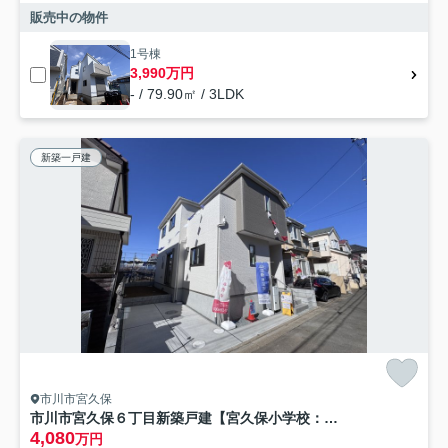
販売中の物件
1号棟
3,990万円
- / 79.90㎡ / 3LDK
新築一戸建
市川市宮久保
市川市宮久保６丁目新築戸建【宮久保小学校：8分】
4,080
万円