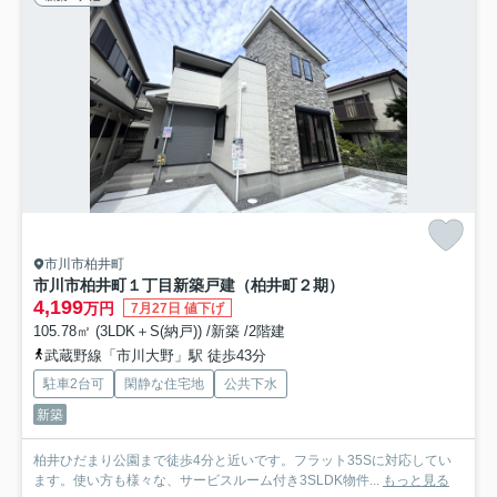
市川市柏井町
市川市柏井町１丁目新築戸建（柏井町２期）
4,199
万円
7月27日 値下げ
105.78㎡ (3LDK＋S(納戸)) /新築 /2階建
武蔵野線「市川大野」駅 徒歩43分
駐車2台可
閑静な住宅地
公共下水
新築
柏井ひだまり公園まで徒歩4分と近いです。フラット35Sに対応してい
ます。使い方も様々な、サービスルーム付き3SLDK物件...
もっと見る