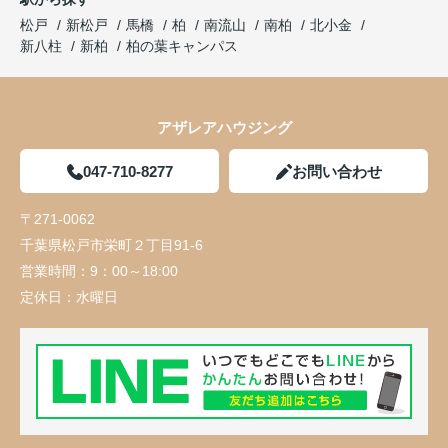
松戸
新松戸
馬橋
柏
南流山
南柏
北小金
新八柱
新柏
柏の葉キャンパス
アザレアハウジング
047-710-8277
お問い合わせ
〒271-0062
千葉県松戸市栄町２丁目91-6
営業時間：
9：00～18:00
定休日：
水曜日