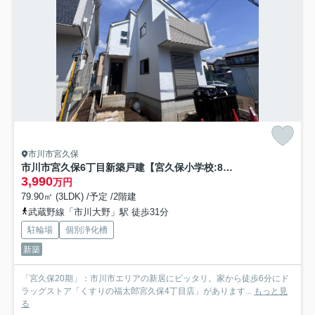
市川市宮久保
市川市宮久保6丁目新築戸建【宮久保小学校:8分】
3,990
万円
79.90㎡ (3LDK) /予定 /2階建
武蔵野線「市川大野」駅 徒歩31分
駐輪場
個別浄化槽
新築
「宮久保20期」：市川市エリアの新居にピッタリ。家から徒歩6分にド
ラッグストア「くすりの福太郎宮久保4丁目店」があります...
もっと見
る