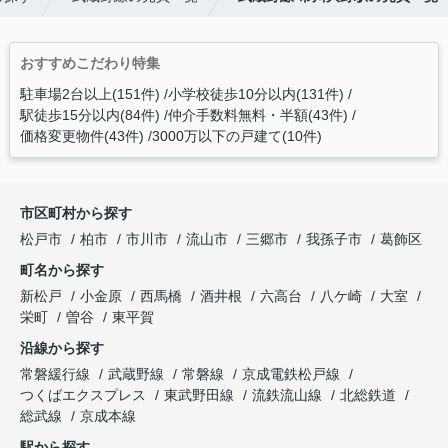
おすすめこだわり特集
駐車場2台以上(151件)
小学校徒歩10分以内(131件)
駅徒歩15分以内(84件)
仲介手数料無料・半額(43件)
価格変更物件(43件)
3000万以下の戸建て(10件)
市区町村から探す
松戸市
柏市
市川市
流山市
三郷市
我孫子市
葛飾区
町名から探す
新松戸
小金原
西馬橋
酒井根
六高台
八ケ崎
大室
栄町
曽谷
東平賀
沿線から探す
常磐緩行線
武蔵野線
常磐線
京成電鉄松戸線
つくばエクスプレス
東武野田線
流鉄流山線
北総鉄道
総武線
京成本線
駅から探す