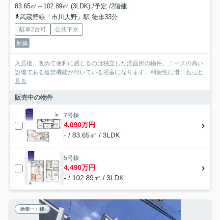
83.65㎡～102.89㎡ (3LDK) /予定 /2階建
武蔵野線「市川大野」駅 徒歩33分
駐車2台可
公共下水
新築
入居後、改めて便利に感じるのは独立した洗面所の物件。ニーズの高い
設備である追焚機能が付いている浴室になります。利便性に優...
もっと
見る
販売中の物件
7号棟
4,090万円
- / 83.65㎡ / 3LDK
5号棟
4,490万円
- / 102.89㎡ / 3LDK
新築一戸建