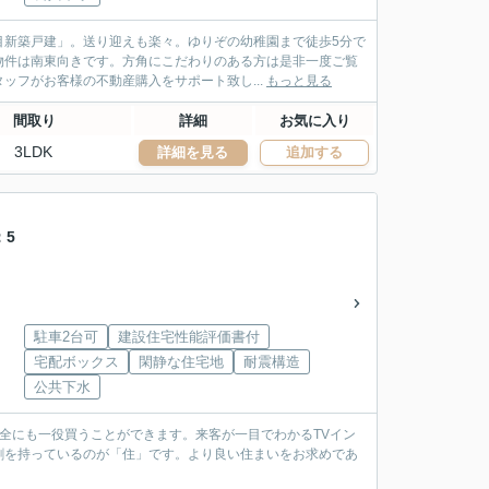
目新築戸建」。送り迎えも楽々。ゆりぞの幼稚園まで徒歩5分で
物件は南東向きです。方角にこだわりのある方は是非一度ご覧
ッフがお客様の不動産購入をサポート致し...
もっと見る
間取り
詳細
お気に入り
3LDK
詳細を見る
追加する
：5
駐車2台可
建設住宅性能評価書付
宅配ボックス
閑静な住宅地
耐震構造
公共下水
保全にも一役買うことができます。来客が一目でわかるTVイン
割を持っているのが「住」です。より良い住まいをお求めであ