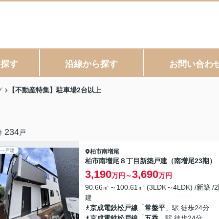
ら探す
沿線から探す
お問い合わ
【不動産特集】駐車場2台以上
グ
234
件
戸
一戸建
柏市
南増尾
柏市南増尾８丁目新築戸建（南増尾23期）
3,190
3,690
万円～
万円
90.66㎡～100.61㎡ (3LDK～4LDK) /新築 /
建
京成電鉄松戸線
「
常盤平
」駅 徒歩24分
京成電鉄松戸線
「
五香
」駅 徒歩24分