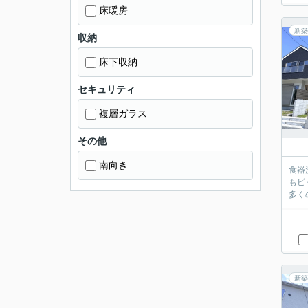
床暖房
新築
収納
床下収納
セキュリティ
複層ガラス
その他
南向き
食器
もピ
多く
新築