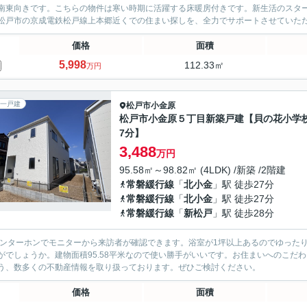
南東向きです。こちらの物件は寒い時期に活躍する床暖房付きです。新生活のスタ
松戸市の京成電鉄松戸線上本郷近くでの住まい探しを、全力でサポートさせていた
価格
面積
5,998
112.33㎡
万円
一戸建
松戸市
小金原
松戸市小金原５丁目新築戸建【貝の花小学
7分】
3,488
万円
95.58㎡～98.82㎡ (4LDK) /新築 /2階建
常磐緩行線
「
北小金
」駅 徒歩27分
常磐緩行線
「
北小金
」駅 徒歩27分
常磐緩行線
「
新松戸
」駅 徒歩28分
インターホンでモニターから来訪者が確認できます。浴室が1坪以上あるのでゆった
がでしょうか。建物面積95.58平米なので使い勝手がいいです。お住まいへのこだ
う、数多くの不動産情報を取り扱っております。ぜひご検討ください。
価格
面積