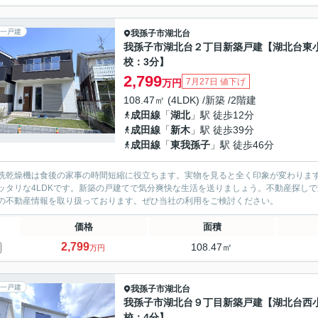
一戸建
我孫子市
湖北台
我孫子市湖北台２丁目新築戸建【湖北台東
校：3分】
2,799
7月27日 値下げ
万円
108.47㎡ (4LDK) /新築 /2階建
成田線
「
湖北
」駅 徒歩12分
成田線
「
新木
」駅 徒歩39分
成田線
「
東我孫子
」駅 徒歩46分
洗乾燥機は食後の家事の時間短縮に役立ちます。実物を見ると全く印象が変わりま
ッタリな4LDKです。新築の戸建てで気分爽快な生活を送りましょう。不動産探し
の不動産情報を取り扱っております。ぜひ当社の利用をご検討ください。
価格
面積
2,799
108.47㎡
万円
一戸建
我孫子市
湖北台
我孫子市湖北台９丁目新築戸建【湖北台西
校：4分】