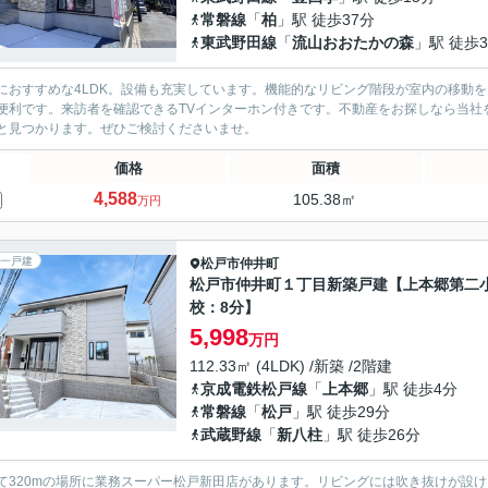
常磐線
「
柏
」駅 徒歩37分
東武野田線
「
流山おおたかの森
」駅 徒歩3
におすすめな4LDK。設備も充実しています。機能的なリビング階段が室内の移動
便利です。来訪者を確認できるTVインターホン付きです。不動産をお探しなら当社
と見つかります。ぜひご検討くださいませ。
価格
面積
4,588
105.38㎡
万円
一戸建
松戸市
仲井町
松戸市仲井町１丁目新築戸建【上本郷第二
校：8分】
5,998
万円
112.33㎡ (4LDK) /新築 /2階建
京成電鉄松戸線
「
上本郷
」駅 徒歩4分
常磐線
「
松戸
」駅 徒歩29分
武蔵野線
「
新八柱
」駅 徒歩26分
て320mの場所に業務スーパー松戸新田店があります。リビングには吹き抜けが設