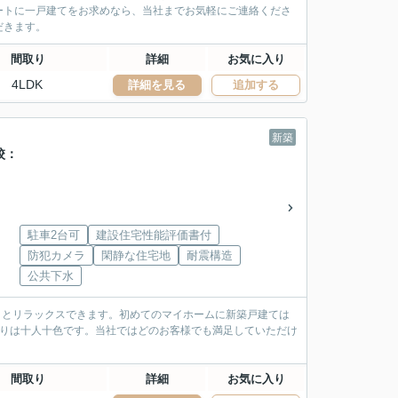
ートに一戸建てをお求めなら、当社までお気軽にご連絡くださ
だきます。
間取り
詳細
お気に入り
4LDK
詳細を見る
追加する
新築
校：
駐車2台可
建設住宅性能評価書付
防犯カメラ
閑静な住宅地
耐震構造
公共下水
りとリラックスできます。初めてのマイホームに新築戸建ては
わりは十人十色です。当社ではどのお客様でも満足していただけ
間取り
詳細
お気に入り