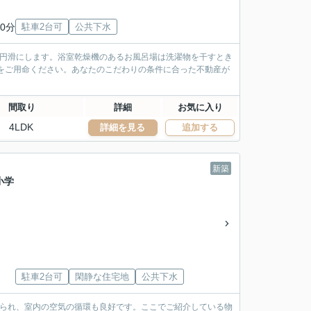
0分
駐車2台可
公共下水
を円滑にします。浴室乾燥機のあるお風呂場は洗濯物を干すとき
をご用命ください。あなたのこだわりの条件に合った不動産が
間取り
詳細
お気に入り
4LDK
詳細を見る
追加する
新築
小学
駐車2台可
閑静な住宅地
公共下水
けられ、室内の空気の循環も良好です。ここでご紹介している物