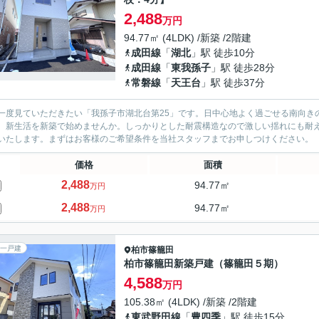
2,488
万円
94.77㎡ (4LDK) /新築 /2階建
成田線
「
湖北
」駅 徒歩10分
成田線
「
東我孫子
」駅 徒歩28分
常磐線
「
天王台
」駅 徒歩37分
一度見ていただきたい「我孫子市湖北台第25」です。日中心地よく過ごせる南向き
。新生活を新築で始めませんか。しっかりとした耐震構造なので激しい揺れにも耐
いたします。まずはお客様のご希望条件を当社スタッフまでお申しつけください。
価格
面積
2,488
94.77㎡
万円
2,488
94.77㎡
万円
一戸建
柏市
篠籠田
柏市篠籠田新築戸建（篠籠田５期）
4,588
万円
105.38㎡ (4LDK) /新築 /2階建
東武野田線
「
豊四季
」駅 徒歩15分