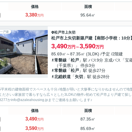
価格
面積
3,380
95.64㎡
万円
一戸建
松戸市
上矢切
松戸市上矢切新築戸建【南部小学校：10分
3,490
3,590
万円～
万円
85.69㎡～87.35㎡ (3LDK) /予定 /2階建
常磐線
「
松戸
」駅 バス9分 京成バス「宝
（千葉県）」 停歩3分
常磐線
「
松戸
」駅 徒歩27分
北総鉄道
「
矢切
」駅 徒歩28分
.35平米程の建物面積でスペースも十分♪地盤が弱いと大惨事になりかねませんので
ください♪家族皆で暮らすなら広々とした3LDKの物件♪初めて松戸市より戸建て探し
-8277かinfo@azaleahousing.jpまでご連絡をお願いします♪
価格
面積
3,490
87.35㎡
万円
3,590
85.69㎡
万円