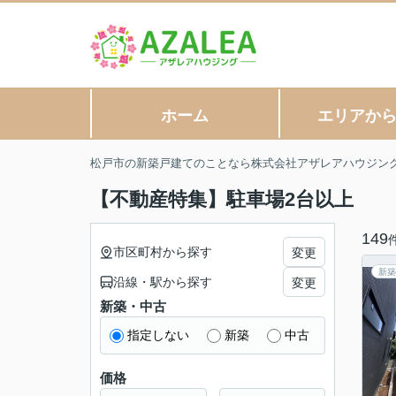
ホーム
エリアか
松戸市の新築戸建てのことなら株式会社アザレアハウジン
【不動産特集】駐車場2台以上
149
市区町村から探す
変更
新築
沿線・駅から探す
変更
新築・中古
指定しない
新築
中古
価格