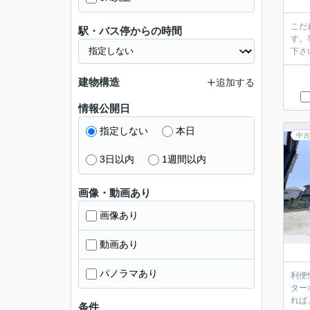
こだ
駅・バス停からの時間
す。
下さ
建物構造
追加する
情報公開日
指定しない
本日
中古
3日以内
1週間以内
画像・動画あり
画像あり
動画あり
パノラマあり
利便
ター
れば
条件