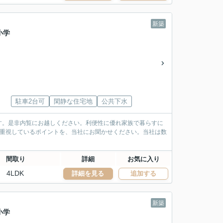
新築
小学
駐車2台可
閑静な住宅地
公共下水
す。是非内覧にお越しください。利便性に優れ家族で暮らすに
で重視しているポイントを、当社にお聞かせください。当社は数
間取り
詳細
お気に入り
4LDK
詳細を見る
追加する
新築
小学