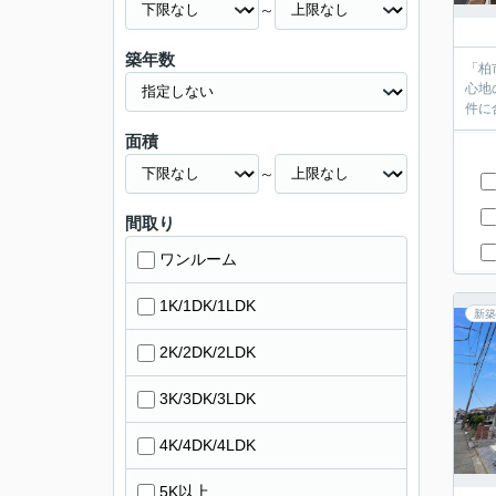
～
築年数
「柏
心地
件に
面積
～
間取り
ワンルーム
1K/1DK/1LDK
新築
2K/2DK/2LDK
3K/3DK/3LDK
4K/4DK/4LDK
5K以上