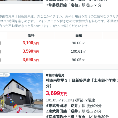
常磐緩行線
「
南柏
」駅 徒歩51分
市南増尾８丁目新築戸建」のここがイチオシ。薬や日用品を買うのに便利なクスリの
のいい時間を楽しめます。TVインターホン付きなので女性の方も安心です。不動産
合った不動産がきっと見つかります。ぜひご検討くださいませ。
価格
面積
3,190
90.66㎡
万円
3,590
100.61㎡
万円
3,690
96.05㎡
万円
一戸建
柏市
南増尾
柏市南増尾３丁目新築戸建【土南部小学校：
分】
3,699
万円
101.85㎡ (3LDK) /新築 /2階建
東武野田線
「
逆井
」駅 徒歩24分
東武野田線
「
逆井
」駅 徒歩24分
京成電鉄松戸線
「
五香
」駅 徒歩30分