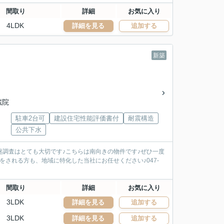
間取り
詳細
お気に入り
4LDK
詳細を見る
追加する
新築
】
蔵院
駐車2台可
建設住宅性能評価書付
耐震構造
公共下水
地盤調査はとても大切です♪こちらは南向きの物件です♪ぜひ一度
をされる方も、地域に特化した当社にお任せください♪047-
間取り
詳細
お気に入り
3LDK
詳細を見る
追加する
3LDK
詳細を見る
追加する