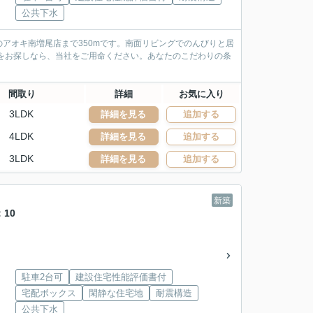
公共下水
アオキ南増尾店まで350mです。南面リビングでのんびりと居
をお探しなら、当社をご用命ください。あなたのこだわりの条
間取り
詳細
お気に入り
3LDK
詳細を見る
追加する
4LDK
詳細を見る
追加する
3LDK
詳細を見る
追加する
新築
10
駐車2台可
建設住宅性能評価書付
宅配ボックス
閑静な住宅地
耐震構造
公共下水