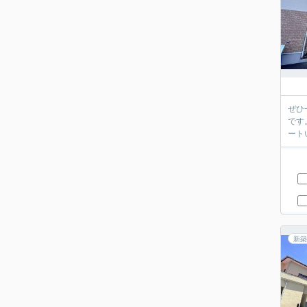
ぜひ
です
ート
新築