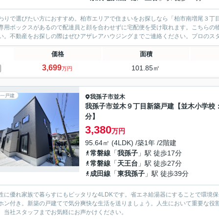
わりで選びたい方におすすめ。柏市エリアで住まいをお探しなら「柏市南増尾３丁
専用ボックスがあるので配達員と顔を合わせずに宅配便を受け取れます。こちらの
い。不動産をお探しの際はぜひアザレアハウジングまでご連絡ください。プロのスタ
価格
面積
3,699
101.85㎡
万円
一戸建
我孫子市
並木
我孫子市並木９丁目新築戸建【並木小学校
分】
3,380
万円
95.64㎡ (4LDK) /築1年 /2階建
常磐線
「
我孫子
」駅 徒歩17分
常磐線
「
天王台
」駅 徒歩27分
成田線
「
東我孫子
」駅 徒歩39分
性に優れ家族で暮らすにもピッタリな4LDKです。省エネ給湯器にすることで環境
ホン付き。新築の戸建てで気分爽快な生活を送りましょう。人生において重要な役
、当社スタッフまでお気軽にお声かけください。