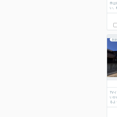
件は
い。
新築
TV
いか
るよ