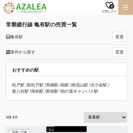
0
お気に入り
常磐緩行線 亀有駅の売買一覧
亀有駅
変更
条件から探す
変更
おすすめの駅
松戸駅
/
新松戸駅
/
馬橋駅
/
柏駅
/
南流山駅
/
北小金駅
/
新八柱駅
/
南柏駅
/
新柏駅
/
柏の葉キャンパス駅
1
棟
1
件
新築一戸建