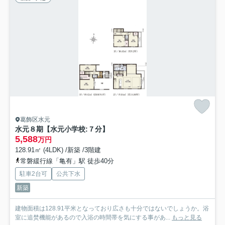
葛飾区水元
水元８期【水元小学校:７分】
5,588
万円
128.91㎡ (4LDK) /新築 /3階建
常磐緩行線「亀有」駅 徒歩40分
駐車2台可
公共下水
新築
建物面積は128.91平米となっており広さも十分ではないでしょうか。浴
室に追焚機能があるので入浴の時間帯を気にする事があ...
もっと見る