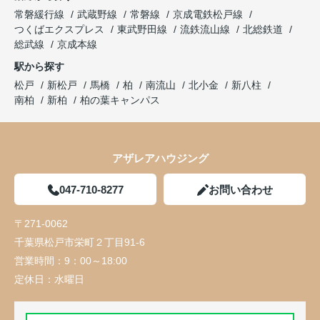
常磐緩行線
武蔵野線
常磐線
京成電鉄松戸線
つくばエクスプレス
東武野田線
流鉄流山線
北総鉄道
総武線
京成本線
駅から探す
松戸
新松戸
馬橋
柏
南流山
北小金
新八柱
南柏
新柏
柏の葉キャンパス
アザレアハウジング
047-710-8277
お問い合わせ
〒271-0062
千葉県松戸市栄町２丁目91-6
営業時間：
9：00～18:00
定休日：
水曜日