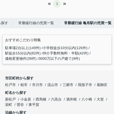
1
ら探す
常磐緩行線の売買一覧
常磐緩行線 亀有駅の売買一覧
おすすめこだわり特集
駐車場2台以上(149件)
小学校徒歩10分以内(126件)
駅徒歩15分以内(82件)
仲介手数料無料・半額(42件)
価格変更物件(39件)
3000万以下の戸建て(9件)
市区町村から探す
松戸市
柏市
市川市
流山市
三郷市
我孫子市
葛飾区
町名から探す
新松戸
小金原
西馬橋
六高台
酒井根
八ケ崎
大室
栄町
曽谷
東平賀
沿線から探す