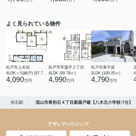
よく見られている物件
松戸市上矢切
松戸市常盤平２丁目
松戸市東平賀
4LDK＋S(納戸) (97.71㎡)
4LDK (99.78㎡)
3LDK (100.20㎡)
4
4,090
4,990
4,790
万円
万円
万円
初石駅
流山市東初石４丁目新築戸建【八木北小学校:7分】
アザレアハウジング