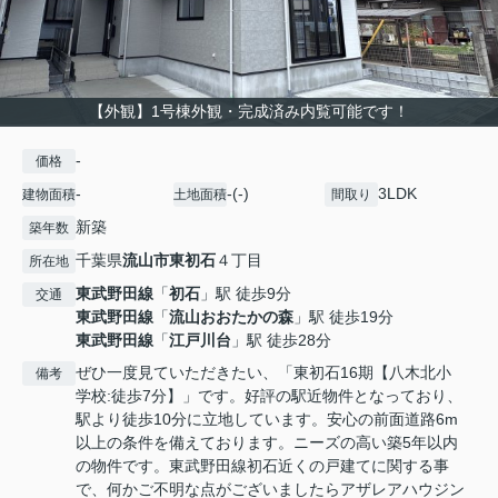
【外観】1号棟外観・完成済み内覧可能です！
-
価格
-
-(-)
3LDK
建物面積
土地面積
間取り
新築
築年数
千葉県
流山市
東初石
４丁目
所在地
東武野田線
「
初石
」駅 徒歩9分
交通
東武野田線
「
流山おおたかの森
」駅 徒歩19分
東武野田線
「
江戸川台
」駅 徒歩28分
ぜひ一度見ていただきたい、「東初石16期【八木北小
備考
学校:徒歩7分】」です。好評の駅近物件となっており、
駅より徒歩10分に立地しています。安心の前面道路6m
以上の条件を備えております。ニーズの高い築5年以内
の物件です。東武野田線初石近くの戸建てに関する事
で、何かご不明な点がございましたらアザレアハウジン