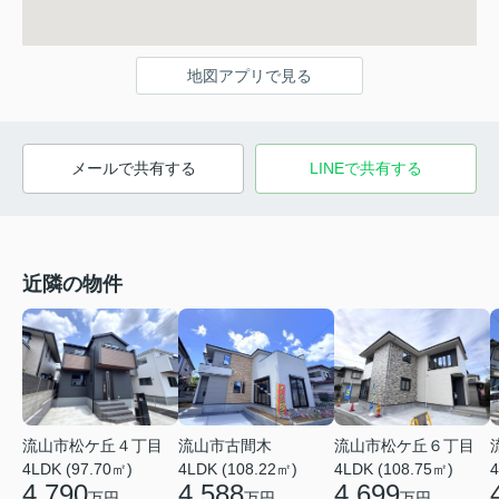
地図アプリで見る
メールで共有する
LINEで共有する
近隣の物件
流山市松ケ丘４丁目
流山市古間木
流山市松ケ丘６丁目
4LDK (97.70㎡)
4LDK (108.22㎡)
4LDK (108.75㎡)
4
4,790
4,588
4,699
万円
万円
万円