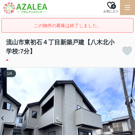
0
お気に入り
この物件の募集は終了しました。
流山市東初石４丁目新築戸建【八木北小
学校:7分】
-
1
/
4