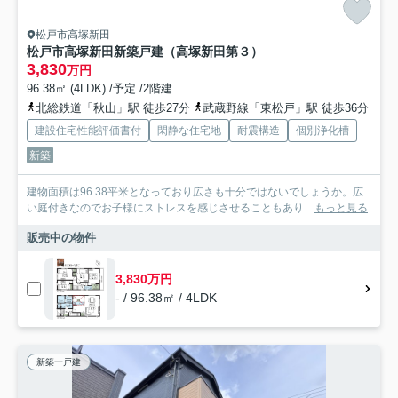
松戸市高塚新田
松戸市高塚新田新築戸建（高塚新田第３）
3,830
万円
96.38㎡ (4LDK) /予定 /2階建
北総鉄道「秋山」駅 徒歩27分
武蔵野線「東松戸」駅 徒歩36分
建設住宅性能評価書付
閑静な住宅地
耐震構造
個別浄化槽
新築
建物面積は96.38平米となっており広さも十分ではないでしょうか。広
い庭付きなのでお子様にストレスを感じさせることもあり...
もっと見る
販売中の物件
3,830万円
- / 96.38㎡ / 4LDK
新築一戸建