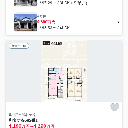
- / 97.29㎡ / 3LDK＋S(納戸)
A号棟
4,390万円
- / 98.53㎡ / 4LDK
新築一戸建
松戸市和名ケ谷
和名ケ谷582番1
4,190
4,290
万円～
万円