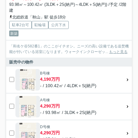
93.98㎡～100.42㎡ (3LDK＋2S(納戸)～4LDK＋S(納戸)) /予定 /2階
建
北総鉄道「秋山」駅 徒歩18分
駐車2台可
駐輪場
公共下水
新築
「和名ケ谷582番1」のここがイチオシ。ニーズの高い設備である追焚機
能が付いている浴室になります。ウォークインクローゼッ...
もっと見る
販売中の物件
B号棟
4,190万円
- / 100.42㎡ / 4LDK＋S(納戸)
A号棟
4,290万円
- / 93.98㎡ / 3LDK＋2S(納戸)
D号棟
4,290万円