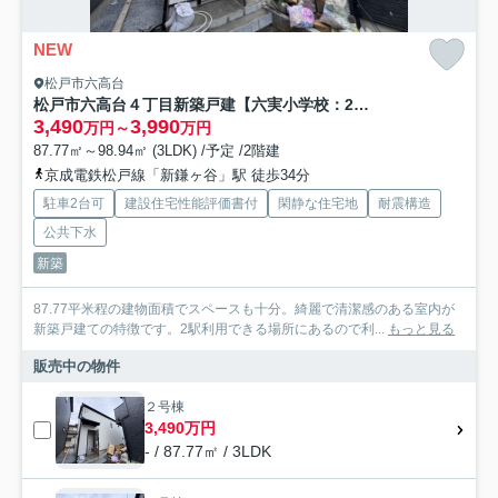
NEW
松戸市六高台
松戸市六高台４丁目新築戸建【六実小学校：2分】
3,490
3,990
万円～
万円
87.77㎡～98.94㎡ (3LDK) /予定 /2階建
京成電鉄松戸線「新鎌ヶ谷」駅 徒歩34分
駐車2台可
建設住宅性能評価書付
閑静な住宅地
耐震構造
公共下水
新築
87.77平米程の建物面積でスペースも十分。綺麗で清潔感のある室内が
新築戸建ての特徴です。2駅利用できる場所にあるので利...
もっと見る
販売中の物件
２号棟
3,490万円
- / 87.77㎡ / 3LDK