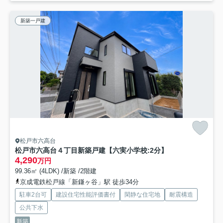
新築一戸建
松戸市六高台
松戸市六高台４丁目新築戸建【六実小学校:2分】
4,290
万円
99.36㎡ (4LDK) /新築 /2階建
京成電鉄松戸線「新鎌ヶ谷」駅 徒歩34分
駐車2台可
建設住宅性能評価書付
閑静な住宅地
耐震構造
公共下水
新築