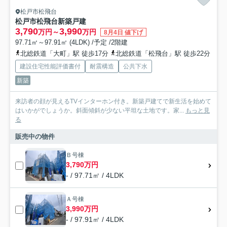
松戸市松飛台
松戸市松飛台新築戸建
3,790
3,990
万円～
万円
8月4日 値下げ
97.71㎡～97.91㎡ (4LDK) /予定 /2階建
北総鉄道「大町」駅 徒歩17分
北総鉄道「松飛台」駅 徒歩22分
建設住宅性能評価書付
耐震構造
公共下水
新築
来訪者の顔が見えるTVインターホン付き。新築戸建てで新生活を始めて
はいかがでしょうか。斜面傾斜が少ない平坦な土地です。家...
もっと見
る
販売中の物件
Ｂ号棟
3,790万円
- / 97.71㎡ / 4LDK
Ａ号棟
3,990万円
- / 97.91㎡ / 4LDK