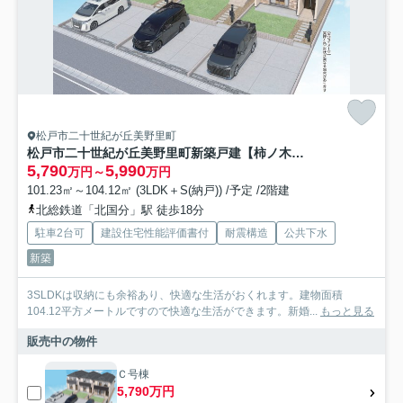
松戸市二十世紀が丘美野里町
松戸市二十世紀が丘美野里町新築戸建【柿ノ木台小学校：7分】
5,790
5,990
万円～
万円
101.23㎡～104.12㎡ (3LDK＋S(納戸)) /予定 /2階建
北総鉄道「北国分」駅 徒歩18分
駐車2台可
建設住宅性能評価書付
耐震構造
公共下水
新築
3SLDKは収納にも余裕あり、快適な生活がおくれます。建物面積
104.12平方メートルですので快適な生活ができます。新婚...
もっと見る
販売中の物件
Ｃ号棟
5,790万円