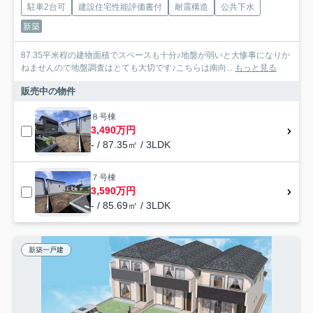
駐車2台可
建設住宅性能評価書付
耐震構造
公共下水
新築
87.35平米程の建物面積でスペースも十分♪地盤が弱いと大惨事になりか
ねませんので地盤調査はとても大切です♪こちらは南向...
もっと見る
販売中の物件
８号棟
3,490万円
- / 87.35㎡ / 3LDK
７号棟
3,590万円
- / 85.69㎡ / 3LDK
新築一戸建