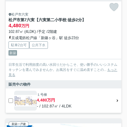
松戸市六実
松戸市第7六実【六実第二小学校:徒歩2分】
4,480
万円
102.87㎡ (4LDK) /予定 /2階建
京成電鉄松戸線「新鎌ヶ谷」駅 徒歩23分
駐車2台可
公共下水
新築
日常生活で利用頻度の高い水回りだからこそ、使い勝手のいいシステム
キッチンを選んでみませんか。お風呂をすぐに温め直すことの...
もっと
見る
販売中の物件
１号棟
4,480万円
- / 102.87㎡ / 4LDK
新築一戸建