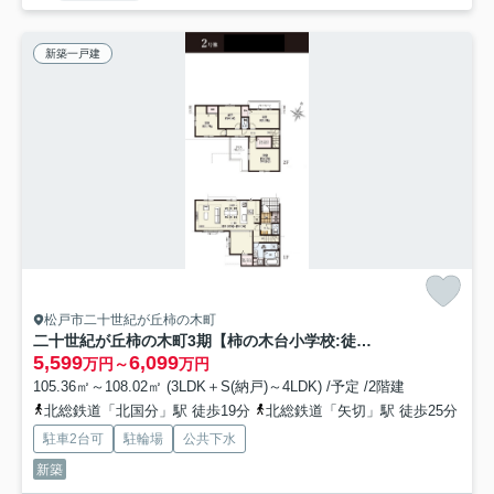
新築一戸建
松戸市二十世紀が丘柿の木町
二十世紀が丘柿の木町3期【柿の木台小学校:徒歩3分】
5,599
6,099
万円～
万円
105.36㎡～108.02㎡ (3LDK＋S(納戸)～4LDK) /予定 /2階建
北総鉄道「北国分」駅 徒歩19分
北総鉄道「矢切」駅 徒歩25分
駐車2台可
駐輪場
公共下水
新築