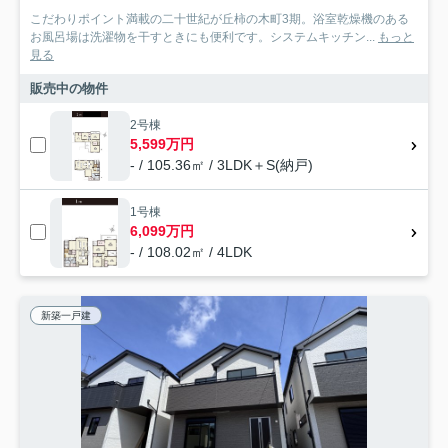
こだわりポイント満載の二十世紀が丘柿の木町3期。浴室乾燥機のある
お風呂場は洗濯物を干すときにも便利です。システムキッチン...
もっと
見る
販売中の物件
2号棟
5,599万円
- / 105.36㎡ / 3LDK＋S(納戸)
1号棟
6,099万円
- / 108.02㎡ / 4LDK
新築一戸建