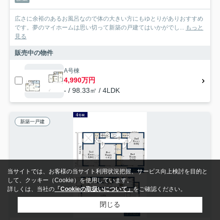
広さに余裕のあるお風呂なので体の大きい方にもゆとりがありおすすめ
です。夢のマイホームは思い切って新築の戸建てはいかがでし...
もっと
見る
販売中の物件
A号棟
4,990万円
- / 98.33㎡ / 4LDK
新築一戸建
当サイトでは、お客様の当サイト利用状況把握、サービス向上検討を目的と
して、クッキー（Cookie）を使用しています。
詳しくは、当社の
「Cookieの取扱いについて」
をご確認ください。
閉じる