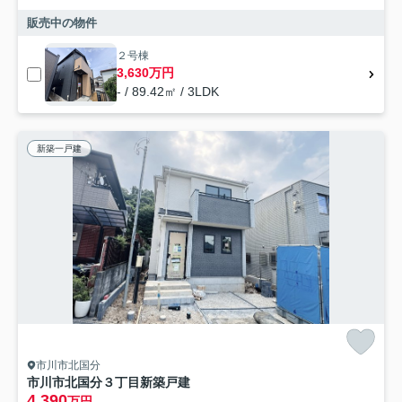
販売中の物件
２号棟
3,630万円
- / 89.42㎡ / 3LDK
新築一戸建
市川市北国分
市川市北国分３丁目新築戸建
4,390
万円