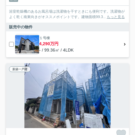
浴室乾燥機のあるお風呂場は洗濯物を干すときにも便利です。洗濯物が
よく乾く南東向きがオススメポイントです。建物面積99.3...
もっと見る
販売中の物件
１号棟
4,290万円
- / 99.36㎡ / 4LDK
新築一戸建