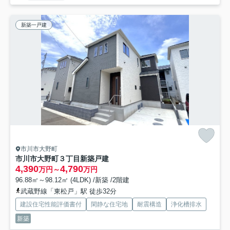
新築一戸建
市川市大野町
市川市大野町３丁目新築戸建
4,390
4,790
万円～
万円
96.88㎡～98.12㎡ (4LDK) /新築 /2階建
武蔵野線「東松戸」駅 徒歩32分
建設住宅性能評価書付
閑静な住宅地
耐震構造
浄化槽排水
新築