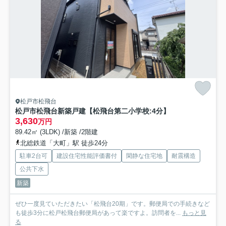
松戸市松飛台
松戸市松飛台新築戸建【松飛台第二小学校:4分】
3,630
万円
89.42㎡ (3LDK) /新築 /2階建
北総鉄道「大町」駅 徒歩24分
駐車2台可
建設住宅性能評価書付
閑静な住宅地
耐震構造
公共下水
新築
ぜひ一度見ていただきたい「松飛台20期」です。郵便局での手続きなど
も徒歩3分に松戸松飛台郵便局があって楽ですよ。訪問者を...
もっと見
る