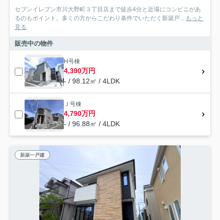
セブンイレブン市川大野町３丁目店まで徒歩4分と近場にコンビニがあ
るのもポイント。多くの方からこだわり条件でいただく新築戸...
もっと
見る
販売中の物件
H号棟
4,390万円
- / 98.12㎡ / 4LDK
Ｊ号棟
4,790万円
- / 96.88㎡ / 4LDK
新築一戸建