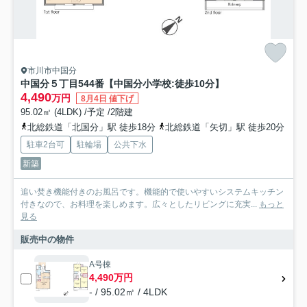
市川市中国分
中国分５丁目544番【中国分小学校:徒歩10分】
4,490
万円
8月4日 値下げ
95.02㎡ (4LDK) /予定 /2階建
北総鉄道「北国分」駅 徒歩18分
北総鉄道「矢切」駅 徒歩20分
駐車2台可
駐輪場
公共下水
新築
追い焚き機能付きのお風呂です。機能的で使いやすいシステムキッチン
付きなので、お料理を楽しめます。広々としたリビングに充実...
もっと
見る
販売中の物件
A号棟
4,490万円
- / 95.02㎡ / 4LDK