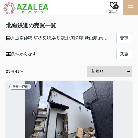
0
お気に入り
北総鉄道の売買一覧
京成高砂駅,新柴又駅,矢切駅,北国分駅,秋山駅,東松戸駅,松飛台駅,大町駅,新鎌ヶ谷駅,西白井駅,白井駅,小室駅,千葉ニュータウン中央駅,印西牧の原駅,印旛日本医大駅
変更
条件から探す
変更
23
棟
41
件
新築一戸建