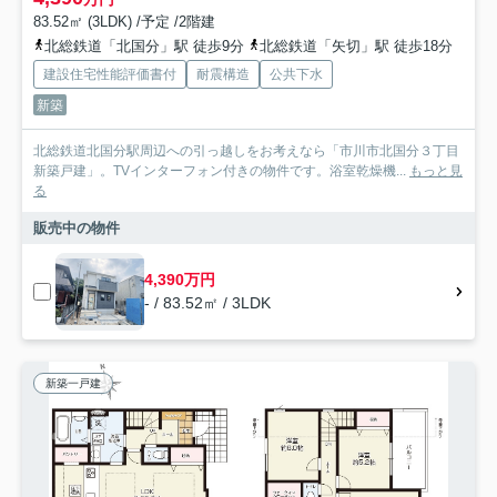
83.52㎡ (3LDK) /予定 /2階建
北総鉄道「北国分」駅 徒歩9分
北総鉄道「矢切」駅 徒歩18分
建設住宅性能評価書付
耐震構造
公共下水
新築
北総鉄道北国分駅周辺への引っ越しをお考えなら「市川市北国分３丁目
新築戸建」。TVインターフォン付きの物件です。浴室乾燥機...
もっと見
る
販売中の物件
4,390万円
- / 83.52㎡ / 3LDK
新築一戸建