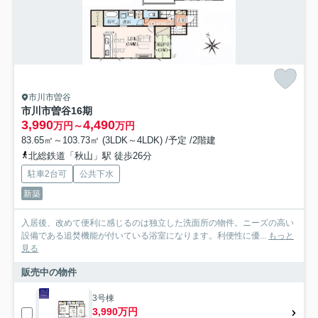
市川市曽谷
市川市曽谷16期
3,990
4,490
万円～
万円
83.65㎡～103.73㎡ (3LDK～4LDK) /予定 /2階建
北総鉄道「秋山」駅 徒歩26分
駐車2台可
公共下水
新築
入居後、改めて便利に感じるのは独立した洗面所の物件。ニーズの高い
設備である追焚機能が付いている浴室になります。利便性に優...
もっと
見る
販売中の物件
3号棟
3,990万円