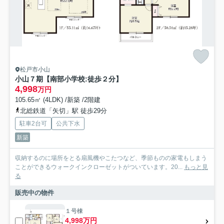
松戸市小山
小山７期【南部小学校:徒歩２分】
4,998
万円
105.65㎡ (4LDK) /新築 /2階建
北総鉄道「矢切」駅 徒歩29分
駐車2台可
公共下水
新築
収納するのに場所をとる扇風機やこたつなど、季節ものの家電もしまう
ことができるウォークインクローゼットがついています。20...
もっと見
る
販売中の物件
１号棟
4,998万円