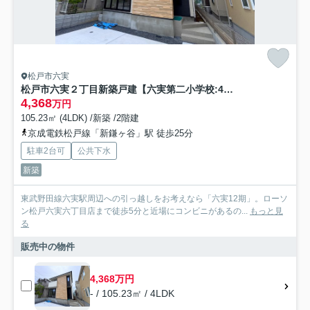
松戸市六実
松戸市六実２丁目新築戸建【六実第二小学校:4分】
4,368
万円
105.23㎡ (4LDK) /新築 /2階建
京成電鉄松戸線「新鎌ヶ谷」駅 徒歩25分
駐車2台可
公共下水
新築
東武野田線六実駅周辺への引っ越しをお考えなら「六実12期」。ローソ
ン松戸六実六丁目店まで徒歩5分と近場にコンビニがあるの...
もっと見
る
販売中の物件
4,368万円
- / 105.23㎡ / 4LDK