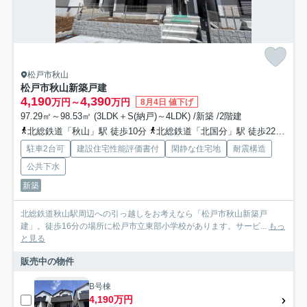
松戸市秋山
松戸市秋山新築戸建
4,190
4,390
万円～
万円
8月4日 値下げ
97.29㎡～98.53㎡ (3LDK＋S(納戸)～4LDK) /新築 /2階建
北総鉄道「秋山」駅 徒歩10分
北総鉄道「北国分」駅 徒歩22分
武
駐車2台可
建設住宅性能評価書付
閑静な住宅地
耐震構造
公共下水
新築
北総鉄道秋山駅周辺への引っ越しをお考えなら「松戸市秋山新築戸
建」。徒歩16分の場所に松戸市立東部小学校があります。サービ...
もっ
と見る
販売中の物件
B号棟
4,190万円