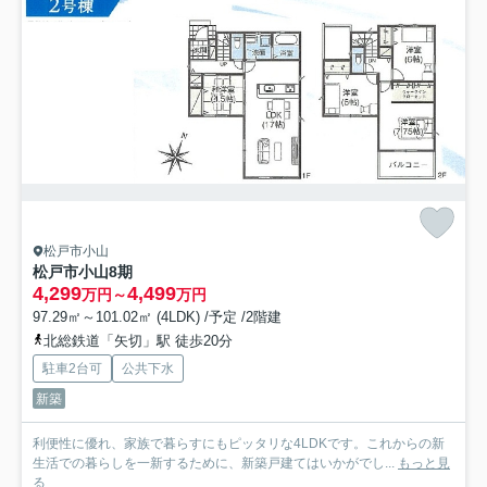
松戸市小山
松戸市小山8期
4,299
4,499
万円～
万円
97.29㎡～101.02㎡ (4LDK) /予定 /2階建
北総鉄道「矢切」駅 徒歩20分
駐車2台可
公共下水
新築
利便性に優れ、家族で暮らすにもピッタリな4LDKです。これからの新
生活での暮らしを一新するために、新築戸建てはいかがでし...
もっと見
る