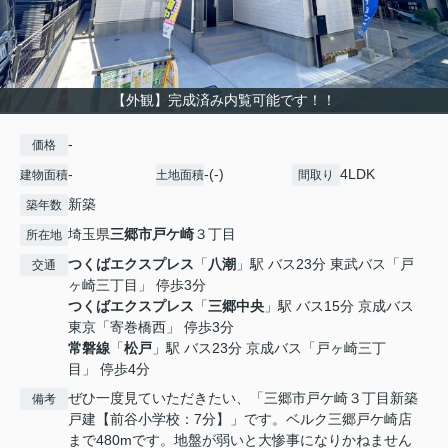
【外観】完成済み内覧可能です！！
-
価格
-
-(-)
4LDK
建物面積
土地面積
間取り
新築
築年数
埼玉県
三郷市
戸ケ崎
３丁目
所在地
つくばエクスプレス
「
八潮
」駅 バス23分 東武バス「戸
交通
ヶ崎三丁目」 停歩3分
つくばエクスプレス
「
三郷中央
」駅 バス15分 京成バス
東京「寄巻橋西」 停歩3分
常磐線
「
松戸
」駅 バス23分 京成バス「戸ヶ崎三丁
目」 停歩4分
ぜひ一度見ていただきたい、「三郷市戸ケ崎３丁目新築
備考
戸建【前谷小学校：7分】」です。ベルク三郷戸ケ崎店
まで480mです。地盤が弱いと大惨事になりかねません