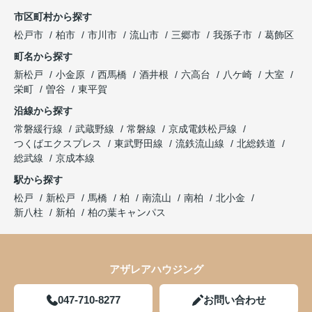
市区町村から探す
松戸市
柏市
市川市
流山市
三郷市
我孫子市
葛飾区
町名から探す
新松戸
小金原
西馬橋
酒井根
六高台
八ケ崎
大室
栄町
曽谷
東平賀
沿線から探す
常磐緩行線
武蔵野線
常磐線
京成電鉄松戸線
つくばエクスプレス
東武野田線
流鉄流山線
北総鉄道
総武線
京成本線
駅から探す
松戸
新松戸
馬橋
柏
南流山
南柏
北小金
新八柱
新柏
柏の葉キャンパス
アザレアハウジング
047-710-8277
お問い合わせ