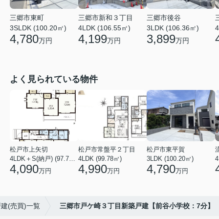
三郷市新和３丁目
三郷市東町
三郷市後谷
4LDK (106.55㎡)
4
3SLDK (100.20㎡)
3LDK (106.36㎡)
4,199
4,780
3,899
万円
万円
万円
よく見られている物件
松戸市上矢切
松戸市常盤平２丁目
松戸市東平賀
4LDK＋S(納戸) (97.71㎡)
4LDK (99.78㎡)
3LDK (100.20㎡)
4
4,090
4,990
4,790
万円
万円
万円
建(売買)一覧
三郷市戸ケ崎３丁目新築戸建【前谷小学校：7分】