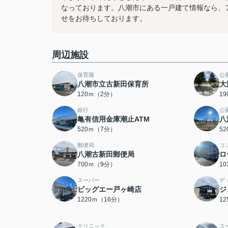
なっております。八潮市にある一戸建て情報なら、アザ
せをお待ちしております。
周辺施設
保育園
公
八潮市立古新田保育所
大
120ｍ（2分）
1
銀行
公
亀有信用金庫潮止ATM
八
520ｍ（7分）
5
郵便局
コ
八潮古新田郵便局
ロ
700ｍ（9分）
1
スーパー
デ
ビッグエー戸ヶ崎店
ジ
1220ｍ（16分）
1
クリニック
ス