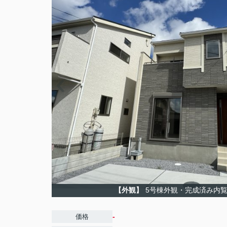
【外観】
5号棟外観・完成済み内
-
価格