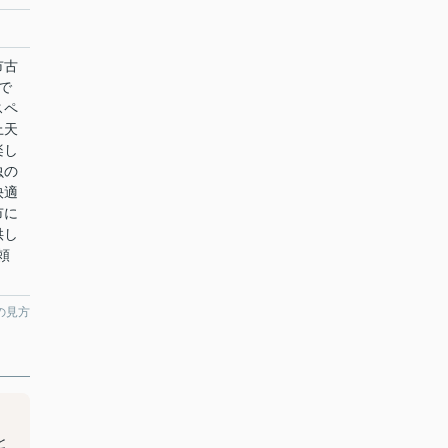
市古
で
スペ
上天
楽し
虫の
快適
市に
供し
頼
の見方
出
と