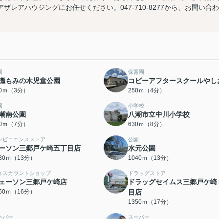
レアハウジングにお任せください。047-710-8277から、お問い合わ
園
保育園
瀬もみの木児童公園
コビーアフタースクールやし
90ｍ（3分）
250ｍ（4分）
園
小学校
潮南公園
八潮市立中川小学校
20ｍ（7分）
630ｍ（8分）
ンビニエンスストア
公園
ーソン三郷戸ケ崎五丁目店
水元公園
030ｍ（13分）
1040ｍ（13分）
ィスカウントショップ
ドラッグストア
ェーソン三郷戸ケ崎店
ドラッグセイムス三郷戸ケ崎
250ｍ（16分）
目店
1350ｍ（17分）
ーパー
スーパー