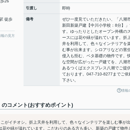
歩26
引渡し
即時
駅 徒歩
備考
ぜひ一度見ていただきたい、「八潮
新田新築戸建【中川小学校：8分】」
す。ゆったりとしたオープン外構の
情報の見方
ースには花や緑が溢れています。折
井を利用して、色々なインテリアを
む事が出来ます。シロアリなどの害
侵入も拒む、ベタ基礎の物件です。
な空間が広がった一戸建てを、八潮
あるつくばエクスプレス八潮でご提
ております。047-710-8277までご依
下さい。
情報
のコメント(おすすめポイント)
ここがイチオシ。折上天井を利用して、色々なインテリアを楽しむ事が
は花や緑が溢れています。こだわりのある方も多い、新築の戸建て物件