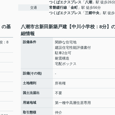
つくばエクスプレス
「
八潮
」駅 徒歩26
常磐緩行線
「
金町
」駅 徒歩56分
交通
つくばエクスプレス
「
三郷中央
」駅 徒歩
】の基
八潮市古新田新築戸建【中川小学校：8分】
細情報
校：8
設備条件
閑静な住宅地
建設住宅性能評価書付
駐車2台可
耐震構造
宅配ボックス
設備(その他)
-
土地権利
所有権
国土法届出
不要
用途地域
第一種中高層住居専用
取引態様
仲介