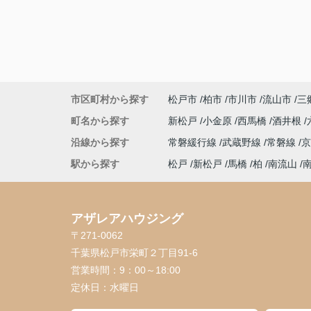
市区町村から探す
松戸市
柏市
市川市
流山市
三
町名から探す
新松戸
小金原
西馬橋
酒井根
沿線から探す
常磐緩行線
武蔵野線
常磐線
駅から探す
松戸
新松戸
馬橋
柏
南流山
アザレアハウジング
〒271-0062
千葉県松戸市栄町２丁目91-6
営業時間：
9：00～18:00
定休日：
水曜日