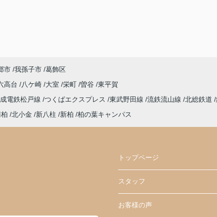
郷市
我孫子市
葛飾区
六高台
八ケ崎
大室
栄町
曽谷
東平賀
京成電鉄松戸線
つくばエクスプレス
東武野田線
流鉄流山線
北総鉄道
南柏
北小金
新八柱
新柏
柏の葉キャンパス
トップページ
スタッフ
お客様の声