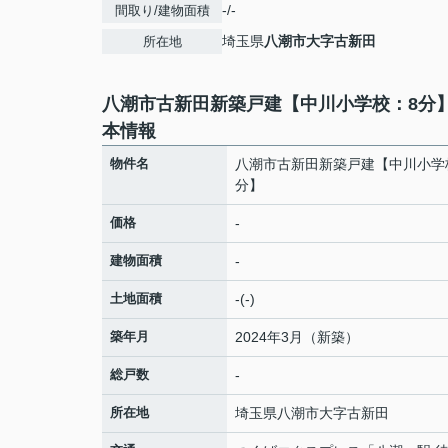
-/-
間取り/建物面積
埼玉県
八潮市
大字古新田
所在地
八潮市古新田新築戸建【中川小学校：8分
本情報
物件名
八潮市古新田新築戸建【中川小学
分】
価格
-
建物面積
-
土地面積
-(-)
築年月
2024年3月（新築）
総戸数
-
所在地
埼玉県
八潮市
大字古新田