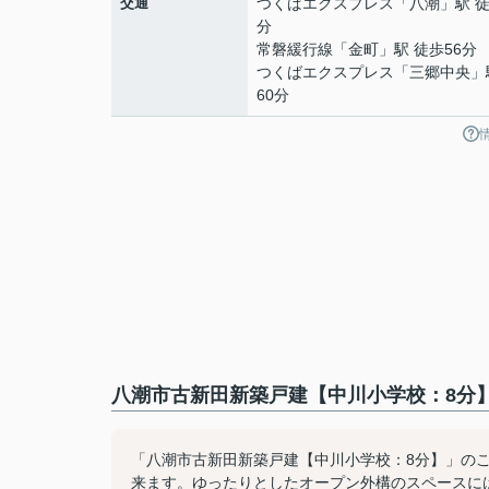
交通
つくばエクスプレス
「
八潮
」駅 徒
分
常磐緩行線
「
金町
」駅 徒歩56分
つくばエクスプレス
「
三郷中央
」
60分
八潮市古新田新築戸建【中川小学校：8分】
「八潮市古新田新築戸建【中川小学校：8分】」の
来ます。ゆったりとしたオープン外構のスペースに