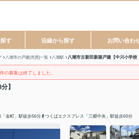
ら探す
沿線から探す
お問い合わ
八潮市古新田新築戸建【中川小学校
グ
八潮市の戸建(売買)一覧
八潮駅
件の募集は終了しました。
8分】
「金町」駅徒歩56分
つくばエクスプレス「三郷中央」駅徒歩60分