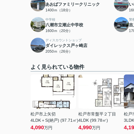
あおばファミリークリニック
い
1400ｍ（18分）
1
中学校
警
八潮市立潮止中学校
吉
1600ｍ（20分）
1
ディスカウントショップ
ダイレックス戸ヶ崎店
2050ｍ（26分）
よく見られている物件
松戸市上矢切
松戸市常盤平２丁目
松戸
4LDK＋S(納戸) (97.71㎡)
4LDK (99.78㎡)
3LDK
4,090
4,990
4,1
万円
万円