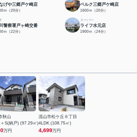
なげや三郷戸ケ崎店
ベルク三郷戸ケ崎店
600ｍ（20分）
1600ｍ（20分）
察
スーパー
川警察署戸ヶ崎交番
ライフ水元店
700ｍ（22分）
1900ｍ（24分）
市秋山
流山市松ケ丘６丁目
＋S(納戸) (97.29㎡)
4LDK (108.75㎡)
90
4,699
万円
万円