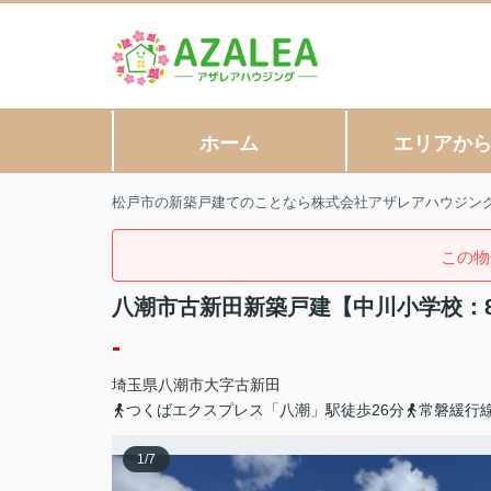
ホーム
エリアか
松戸市の新築戸建てのことなら株式会社アザレアハウジン
この物
八潮市古新田新築戸建【中川小学校：
-
埼玉県
八潮市
大字古新田
つくばエクスプレス「八潮」駅徒歩26分
常磐緩行線
1
/
7