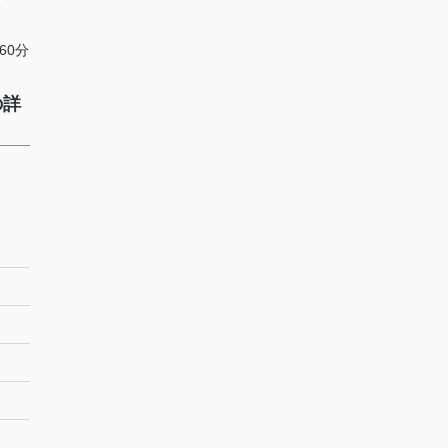
分
60分
の詳