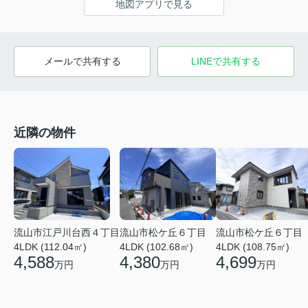
地図アプリで見る
メールで共有する
LINEで共有する
近隣の物件
流山市松ケ丘６丁目
流山市松ケ丘６丁目
流山市江戸川台西４丁目
4LDK (102.68㎡)
4LDK (108.75㎡)
4LDK (112.04㎡)
4,380
4,699
4,588
万円
万円
万円