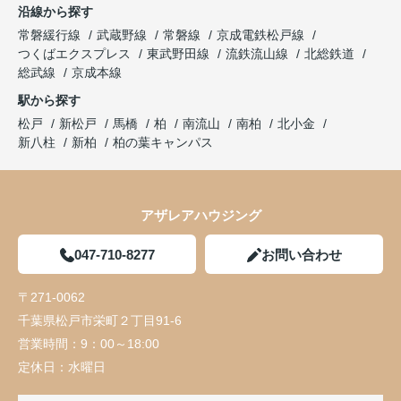
沿線から探す
常磐緩行線
武蔵野線
常磐線
京成電鉄松戸線
つくばエクスプレス
東武野田線
流鉄流山線
北総鉄道
総武線
京成本線
駅から探す
松戸
新松戸
馬橋
柏
南流山
南柏
北小金
新八柱
新柏
柏の葉キャンパス
アザレアハウジング
047-710-8277
お問い合わせ
〒271-0062
千葉県松戸市栄町２丁目91-6
営業時間：
9：00～18:00
定休日：
水曜日