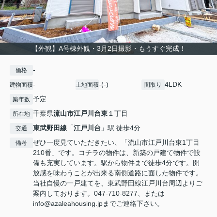
【外観】A号棟外観・3月2日撮影・もうすぐ完成！
-
価格
-
-(-)
4LDK
建物面積
土地面積
間取り
予定
築年数
千葉県
流山市
江戸川台東
１丁目
所在地
東武野田線
「
江戸川台
」駅 徒歩4分
交通
ぜひ一度見ていただきたい、「流山市江戸川台東1丁目
備考
210番」です。コチラの物件は、新築の戸建て物件で設
備も充実しています。駅から物件まで徒歩4分です。開
放感を味わうことが出来る南側道路に面した物件です。
当社自慢の一戸建てを、東武野田線江戸川台周辺よりご
案内しております。047-710-8277、または
info@azaleahousing.jpまでご連絡下さい。