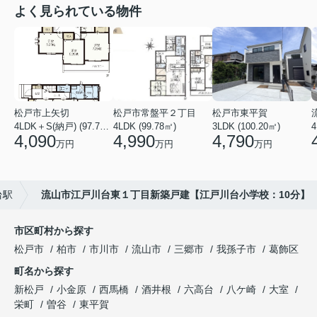
よく見られている物件
松戸市上矢切
松戸市常盤平２丁目
松戸市東平賀
4LDK＋S(納戸) (97.71㎡)
4LDK (99.78㎡)
3LDK (100.20㎡)
4
4,090
4,990
4,790
万円
万円
万円
台駅
流山市江戸川台東１丁目新築戸建【江戸川台小学校：10分】
市区町村から探す
松戸市
柏市
市川市
流山市
三郷市
我孫子市
葛飾区
町名から探す
新松戸
小金原
西馬橋
酒井根
六高台
八ケ崎
大室
栄町
曽谷
東平賀