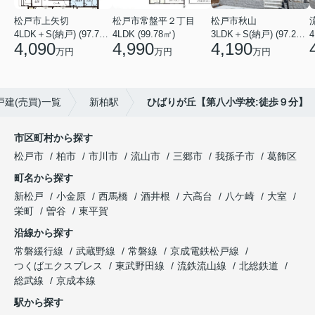
松戸市上矢切
松戸市常盤平２丁目
松戸市秋山
4LDK＋S(納戸) (97.71㎡)
4LDK (99.78㎡)
3LDK＋S(納戸) (97.29㎡)
4
4,090
4,990
4,190
万円
万円
万円
戸建(売買)一覧
新柏駅
ひばりが丘【第八小学校:徒歩９分】
市区町村から探す
松戸市
柏市
市川市
流山市
三郷市
我孫子市
葛飾区
町名から探す
新松戸
小金原
西馬橋
酒井根
六高台
八ケ崎
大室
栄町
曽谷
東平賀
沿線から探す
常磐緩行線
武蔵野線
常磐線
京成電鉄松戸線
つくばエクスプレス
東武野田線
流鉄流山線
北総鉄道
総武線
京成本線
駅から探す