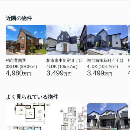
近隣の物件
柏市東中新宿３丁目
柏市豊四季
柏市布施新町４丁目
4LDK (105.57㎡)
4
3SLDK (99.36㎡)
4LDK (108.76㎡)
3,499
4,980
3,499
万円
万円
万円
よく見られている物件