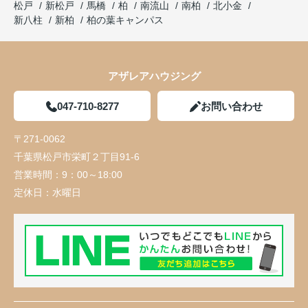
松戸
新松戸
馬橋
柏
南流山
南柏
北小金
新八柱
新柏
柏の葉キャンパス
アザレアハウジング
047-710-8277
お問い合わせ
〒271-0062
千葉県松戸市栄町２丁目91-6
営業時間：
9：00～18:00
定休日：
水曜日