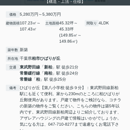
【構造・工法・仕様】
5,280万円～5,380万円
価格
107.23㎡～
45.32坪～
4LDK
建物面積
土地面積
間取り
107.43㎡
45.33坪
(149.85㎡～
149.86㎡)
新築
築年数
千葉県
柏市
ひばりが丘
所在地
東武野田線
「
新柏
」駅 徒歩21分
交通
常磐緩行線
「
南柏
」駅 徒歩24分
常磐線
「
柏
」駅 徒歩25分
ひばりが丘【第八小学校:徒歩９分】：東武野田線新柏
備考
駅にも近くて便利。家から230mのところに柏ひばりが
丘郵便局があります。戸建て物件をご検討なら、コチラ
の新築の物件をご覧ください。こちらの物件は築5年以
内です。東武野田線新柏周辺よりご紹介しております、
アザレアハウジングの戸建て情報はいかがでしょうか。
気になる方は、047-710-8277まで遠慮なくお電話下さ