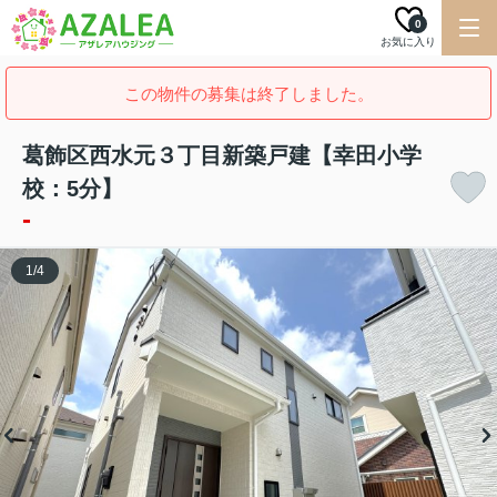
0
お気に入り
この物件の募集は終了しました。
葛飾区西水元３丁目新築戸建【幸田小学
校：5分】
-
1
/
4