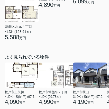
6,099
万円
4,890
万円
葛飾区水元４丁目
4LDK (128.91㎡)
5,588
万円
よく見られている物件
松戸市上矢切
松戸市常盤平２丁目
松戸市秋山
4LDK＋S(納戸) (97.71㎡)
4LDK (99.78㎡)
3LDK＋S(納戸) (97.29㎡)
4
4,090
4,990
4,190
万円
万円
万円