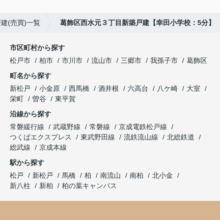
建(売買)一覧
葛飾区西水元３丁目新築戸建【幸田小学校：5分】
市区町村から探す
松戸市
柏市
市川市
流山市
三郷市
我孫子市
葛飾区
町名から探す
新松戸
小金原
西馬橋
酒井根
六高台
八ケ崎
大室
栄町
曽谷
東平賀
沿線から探す
常磐緩行線
武蔵野線
常磐線
京成電鉄松戸線
つくばエクスプレス
東武野田線
流鉄流山線
北総鉄道
総武線
京成本線
駅から探す
松戸
新松戸
馬橋
柏
南流山
南柏
北小金
新八柱
新柏
柏の葉キャンパス