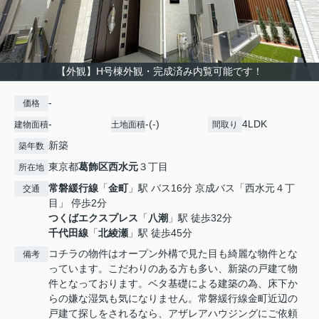
【外観】H号棟外観・完成済み内覧可能です！
-
価格
-
-(-)
4LDK
建物面積
土地面積
間取り
新築
築年数
東京都
葛飾区
西水元
３丁目
所在地
常磐緩行線
「
金町
」駅 バス16分 京成バス「西水元４丁
交通
目」 停歩2分
つくばエクスプレス
「
八潮
」駅 徒歩32分
千代田線
「
北綾瀬
」駅 徒歩45分
コチラの物件はオープン外構で見た目も綺麗な物件とな
備考
っています。こだわりのある方も多い、新築の戸建て物
件となっております。ベタ基礎による建築の為、床下か
らの嫌な湿気も気になりません。常磐緩行線金町近辺の
戸建て探しをされるなら、アザレアハウジングにご依頼