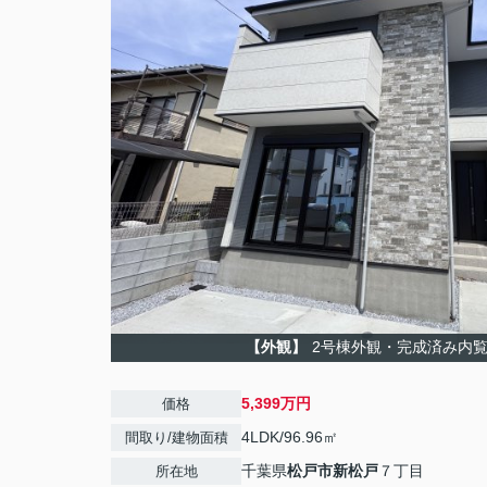
【外観】
2号棟外観・完成済み内
5,399万円
価格
4LDK/96.96㎡
間取り/建物面積
千葉県
松戸市
新松戸
７丁目
所在地