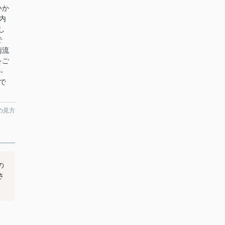
いか
内
し
で
南流
をご
-
まで
の見方
の
さ