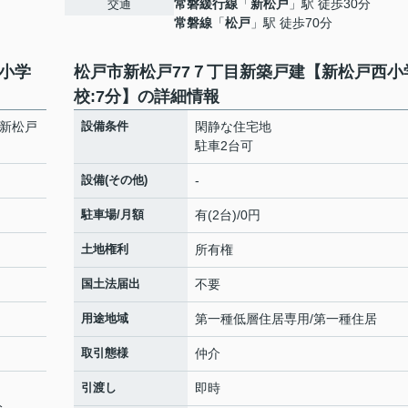
常磐緩行線
「
新松戸
」駅 徒歩30分
交通
常磐線
「
松戸
」駅 徒歩70分
小学
松戸市新松戸77７丁目新築戸建【新松戸西小
校:7分】の詳細情報
【新松戸
設備条件
閑静な住宅地
駐車2台可
設備(その他)
-
駐車場/月額
有(2台)/0円
土地権利
所有権
国土法届出
不要
用途地域
第一種低層住居専用/第一種住居
取引態様
仲介
引渡し
即時
分