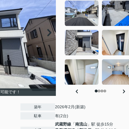
覧可能です！
2026年2月(新築)
築年
有(2台)
駐車
武蔵野線
「
南流山
」駅 徒歩15分