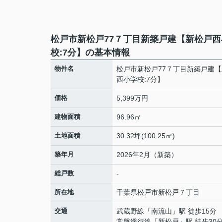
松戸市新松戸77７丁目新築戸建【新松戸西
校:7分】の基本情報
物件名
松戸市新松戸77７丁目新築戸建
西小学校:7分】
価格
5,399万円
建物面積
96.96㎡
土地面積
30.32坪(100.25㎡)
築年月
2026年2月（新築）
総戸数
-
所在地
千葉県
松戸市
新松戸
７丁目
交通
武蔵野線
「
南流山
」駅 徒歩15分
常磐緩行線
「
新松戸
」駅 徒歩30