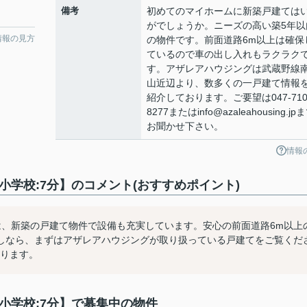
備考
初めてのマイホームに新築戸建ては
がでしょうか。ニーズの高い築5年以
情報の見方
の物件です。前面道路6m以上は確保
ているので車の出し入れもラクラク
す。アザレアハウジングは武蔵野線
山近辺より、数多くの一戸建て情報
紹介しております。ご要望は047-710
8277またはinfo@azaleahousing.jp
お聞かせ下さい。
情報
小学校:7分】のコメント(おすすめポイント)
は、新築の戸建て物件で設備も充実しています。安心の前面道路6m以上
しなら、まずはアザレアハウジングが取り扱っている戸建てをご覧くだ
おります。
小学校:7分】で募集中の物件