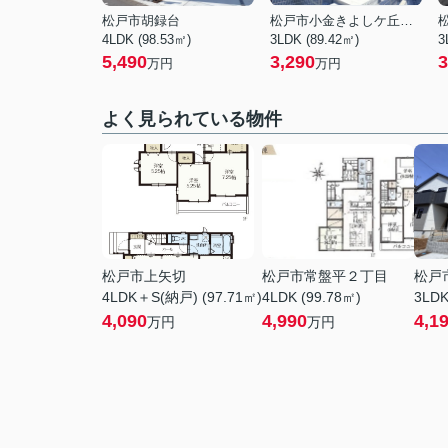
松戸市胡録台
松戸市小金きよしケ丘４丁目
4LDK (98.53㎡)
3LDK (89.42㎡)
3
5,490
3,290
3
万円
万円
よく見られている物件
松戸市上矢切
松戸市常盤平２丁目
松戸
4LDK＋S(納戸) (97.71㎡)
4LDK (99.78㎡)
3LDK
4,090
4,990
4,1
万円
万円