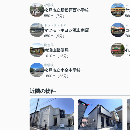
小学校
ス
松戸市立新松戸西小学校
ヤ
550ｍ（7分）
5
ドラッグストア
ス
マツモトキヨシ流山南店
コ
650ｍ（9分）
7
郵便局
ス
南流山郵便局
心
1010ｍ（13分）
1
中学校
松戸市立小金中学校
1800ｍ（23分）
近隣の物件