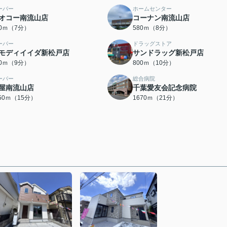
ーパー
ホームセンター
オコー南流山店
コーナン南流山店
60ｍ（7分）
580ｍ（8分）
ーパー
ドラッグストア
モディイイダ新松戸店
サンドラッグ新松戸店
00ｍ（9分）
800ｍ（10分）
ーパー
総合病院
屋南流山店
千葉愛友会記念病院
150ｍ（15分）
1670ｍ（21分）