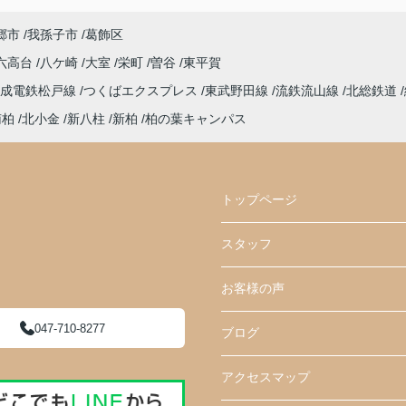
郷市
我孫子市
葛飾区
六高台
八ケ崎
大室
栄町
曽谷
東平賀
京成電鉄松戸線
つくばエクスプレス
東武野田線
流鉄流山線
北総鉄道
南柏
北小金
新八柱
新柏
柏の葉キャンパス
トップページ
スタッフ
お客様の声
047-710-8277
ブログ
アクセスマップ