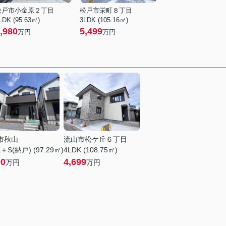
松戸市小金原２丁目
松戸市栄町８丁目
LDK (95.63㎡)
3LDK (105.16㎡)
,980
5,499
万円
万円
市秋山
流山市松ケ丘６丁目
＋S(納戸) (97.29㎡)
4LDK (108.75㎡)
90
4,699
万円
万円