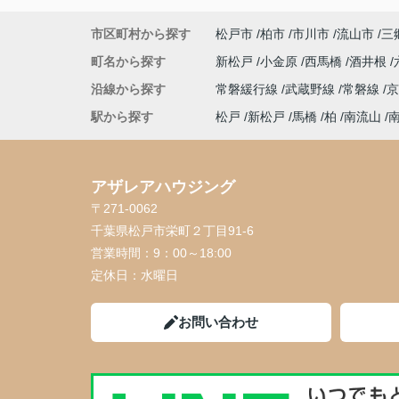
市区町村から探す
松戸市
柏市
市川市
流山市
三
町名から探す
新松戸
小金原
西馬橋
酒井根
沿線から探す
常磐緩行線
武蔵野線
常磐線
駅から探す
松戸
新松戸
馬橋
柏
南流山
アザレアハウジング
〒271-0062
千葉県松戸市栄町２丁目91-6
営業時間：
9：00～18:00
定休日：
水曜日
お問い合わせ