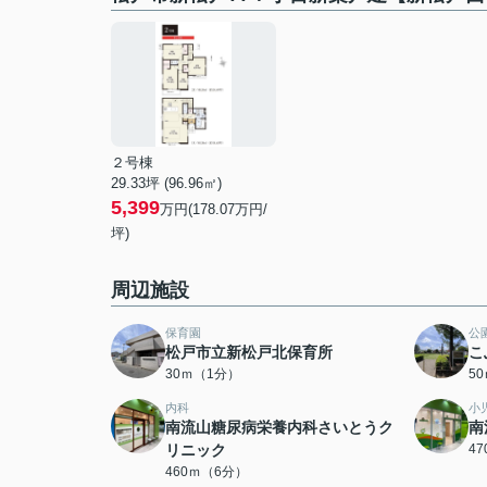
２号棟
29.33坪 (96.96㎡)
5,399
万円(178.07万円/
坪)
周辺施設
保育園
公
松戸市立新松戸北保育所
こ
30ｍ（1分）
5
内科
小
南流山糖尿病栄養内科さいとうク
南
リニック
4
460ｍ（6分）