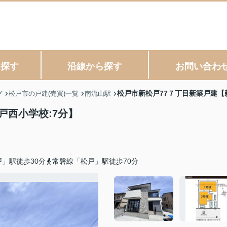
ら探す
沿線から探す
お問い合わ
松戸市新松戸77７丁目新築戸建【
グ
松戸市の戸建(売買)一覧
南流山駅
戸西小学校:7分】
」駅徒歩30分
常磐線「松戸」駅徒歩70分