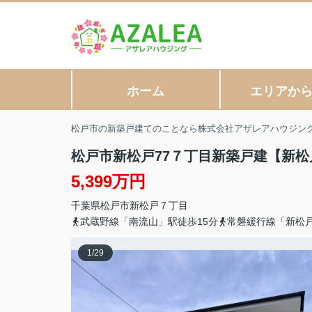
ホーム
エリアか
松戸市の新築戸建てのことなら株式会社アザレアハウジン
松戸市新松戸77７丁目新築戸建【新松
5,399万円
千葉県
松戸市
新松戸
７丁目
武蔵野線「南流山」駅徒歩15分
常磐緩行線「新松戸
1
/
29