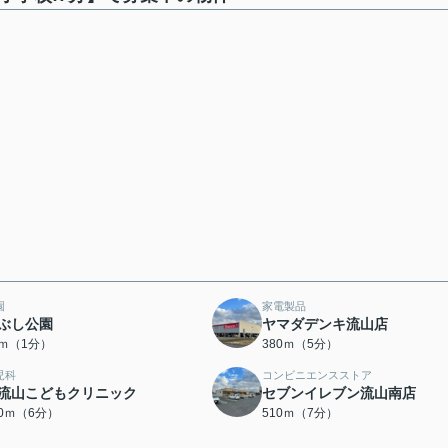
園
家電製品
ぶし公園
ヤマダデンキ流山店
0ｍ（1分）
380ｍ（5分）
児科
コンビニエンスストア
流山こどもクリニック
セブンイレブン流山南店
70ｍ（6分）
510ｍ（7分）