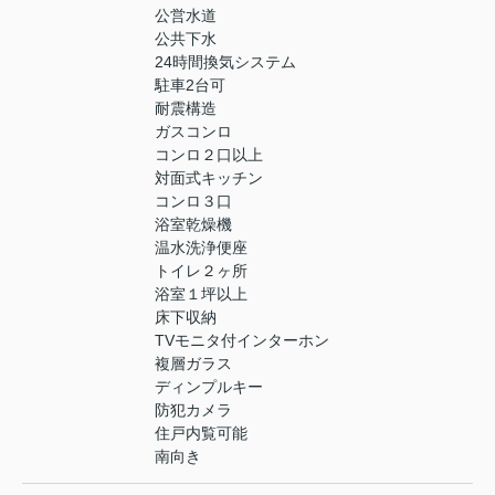
公営水道
公共下水
24時間換気システム
駐車2台可
耐震構造
ガスコンロ
コンロ２口以上
対面式キッチン
コンロ３口
浴室乾燥機
温水洗浄便座
トイレ２ヶ所
浴室１坪以上
床下収納
TVモニタ付インターホン
複層ガラス
ディンプルキー
防犯カメラ
住戸内覧可能
南向き