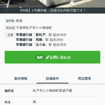
【外観】1号棟外観・完成済み内覧可能です！
新築
築年数
千葉県松戸市八ケ崎緑町
所在地
常磐緩行線
「
新松戸
」駅 徒歩20分
交通
常磐緩行線
「
馬橋
」駅 徒歩20分
常磐緩行線
「
北小金
」駅 徒歩25分
お問い合わせ
無料
基本情報
設備条件
周辺環境
松戸市八ケ崎緑町新築戸建
物件名
南
向き