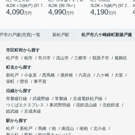
4LDK＋S(納戸) (97.71㎡)
4LDK (99.78㎡)
3LDK＋S(納戸) (97.29㎡)
4
4,090
4,990
4,190
万円
万円
万円
戸市の戸建(売買)一覧
新松戸駅
松戸市八ケ崎緑町新築戸建
市区町村から探す
松戸市
柏市
市川市
流山市
三郷市
我孫子市
葛飾区
町名から探す
新松戸
小金原
西馬橋
酒井根
六高台
八ケ崎
大室
栄町
曽谷
東平賀
沿線から探す
常磐緩行線
武蔵野線
常磐線
京成電鉄松戸線
つくばエクスプレス
東武野田線
流鉄流山線
北総鉄道
総武線
京成本線
駅から探す
松戸
新松戸
馬橋
柏
南流山
南柏
北小金
新八柱
新柏
柏の葉キャンパス