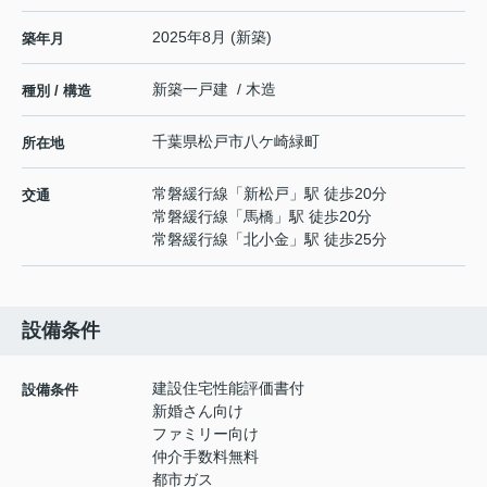
2025年8月 (新築)
築年月
新築一戸建 / 木造
種別 / 構造
千葉県
松戸市
八ケ崎緑町
所在地
常磐緩行線
「
新松戸
」駅 徒歩20分
交通
常磐緩行線
「
馬橋
」駅 徒歩20分
常磐緩行線
「
北小金
」駅 徒歩25分
設備条件
建設住宅性能評価書付
設備条件
新婚さん向け
ファミリー向け
仲介手数料無料
都市ガス