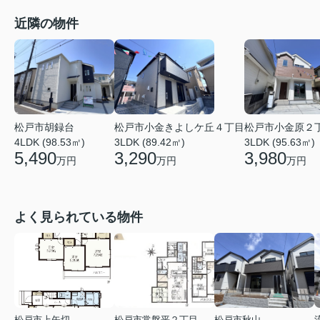
近隣の物件
松戸市小金きよしケ丘４丁目
松戸市小金原２
松戸市胡録台
3LDK (89.42㎡)
3LDK (95.63㎡)
4LDK (98.53㎡)
3,290
3,980
5,490
万円
万円
万円
よく見られている物件
松戸市上矢切
松戸市常盤平２丁目
松戸市秋山