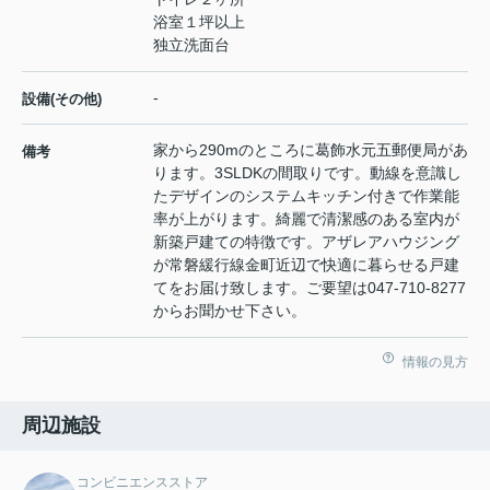
浴室１坪以上
独立洗面台
-
設備(その他)
家から290mのところに葛飾水元五郵便局があ
備考
ります。3SLDKの間取りです。動線を意識し
たデザインのシステムキッチン付きで作業能
率が上がります。綺麗で清潔感のある室内が
新築戸建ての特徴です。アザレアハウジング
が常磐緩行線金町近辺で快適に暮らせる戸建
てをお届け致します。ご要望は047-710-8277
からお聞かせ下さい。
情報の見方
周辺施設
コンビニエンスストア