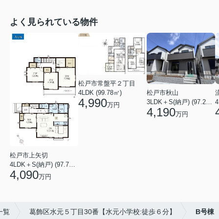
よく見られている物件
松戸市常盤平２丁目
4LDK (99.78㎡)
松戸市秋山
4,990
4
3LDK＋S(納戸) (97.29㎡)
万円
4,190
万円
松戸市上矢切
4LDK＋S(納戸) (97.71㎡)
4,090
万円
一覧
葛飾区水元５丁目30番【水元小学校:徒歩６分】
B号棟