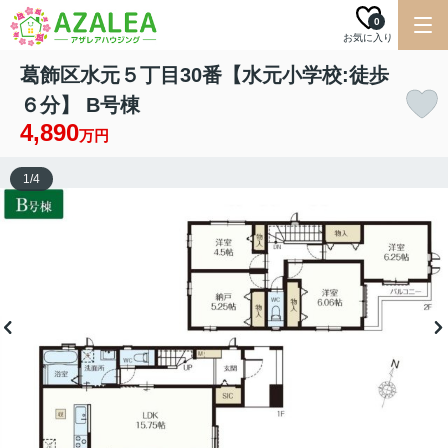
0
お気に入り
葛飾区水元５丁目30番【水元小学校:徒歩
６分】 B号棟
4,890
万円
1
/
4