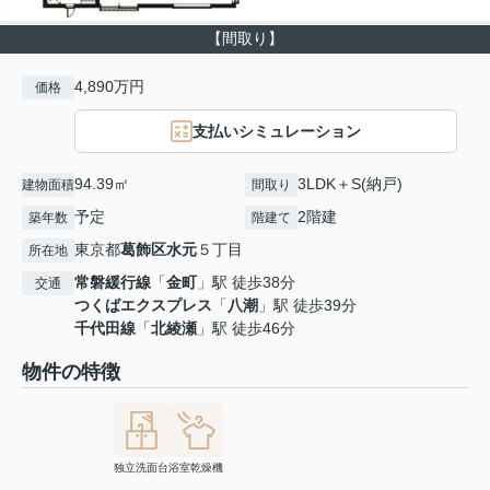
【間取り】
4,890万円
価格
支払いシミュレーション
94.39㎡
3LDK＋S(納戸)
建物面積
間取り
予定
2階建
築年数
階建て
東京都
葛飾区
水元
５丁目
所在地
常磐緩行線
「
金町
」駅 徒歩38分
交通
つくばエクスプレス
「
八潮
」駅 徒歩39分
千代田線
「
北綾瀬
」駅 徒歩46分
物件の特徴
独立洗面台
浴室乾燥機