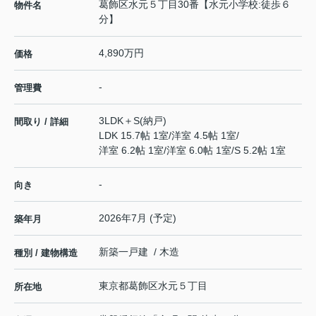
葛飾区水元５丁目30番【水元小学校:徒歩６
物件名
分】
4,890万円
価格
-
管理費
3LDK＋S(納戸)
間取り / 詳細
LDK 15.7帖 1室
/
洋室 4.5帖 1室
/
洋室 6.2帖 1室
/
洋室 6.0帖 1室
/
S 5.2帖 1室
-
向き
2026年7月 (予定)
築年月
新築一戸建 / 木造
種別 / 建物構造
東京都
葛飾区
水元
５丁目
所在地