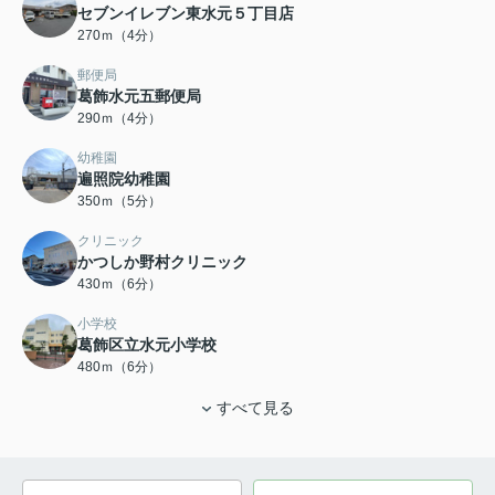
セブンイレブン東水元５丁目店
270ｍ（4分）
郵便局
葛飾水元五郵便局
290ｍ（4分）
幼稚園
遍照院幼稚園
350ｍ（5分）
クリニック
かつしか野村クリニック
430ｍ（6分）
小学校
葛飾区立水元小学校
480ｍ（6分）
すべて見る