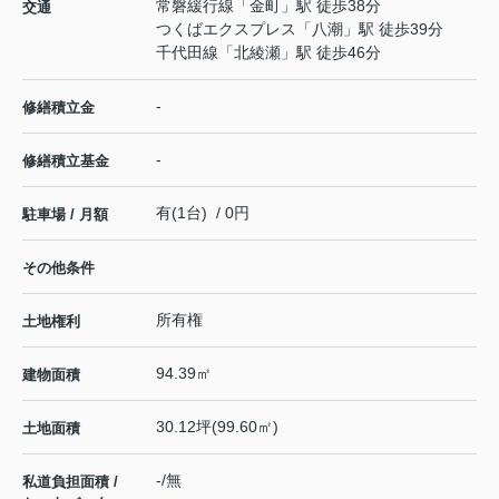
常磐緩行線
「
金町
」駅 徒歩38分
交通
つくばエクスプレス
「
八潮
」駅 徒歩39分
千代田線
「
北綾瀬
」駅 徒歩46分
-
修繕積立金
-
修繕積立基金
有(1台) / 0円
駐車場 / 月額
その他条件
所有権
土地権利
94.39㎡
建物面積
30.12坪(99.60㎡)
土地面積
-/無
私道負担面積 /