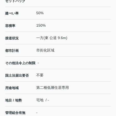
セットバック
50%
建ぺい率
150%
容積率
一方(東 公道 9.6m)
接道状況
市街化区域
都市計画
-
その他法令上の制限
不要
国土法届出要否
第二種低層住居専用
用途地域
宅地 / -
地目 / 地勢
-
管理組合有無