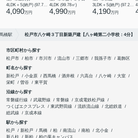
4LDK＋S(納戸) (97.71㎡)
4LDK (99.78㎡)
3LDK＋S(納戸) (97.29㎡)
4
4,090
4,990
4,190
万円
万円
万円
馬橋駅
松戸市八ケ崎３丁目新築戸建【八ヶ崎第二小学校：4分】
市区町村から探す
松戸市
柏市
市川市
流山市
三郷市
我孫子市
葛飾区
町名から探す
新松戸
小金原
西馬橋
酒井根
六高台
八ケ崎
大室
栄町
曽谷
東平賀
沿線から探す
常磐緩行線
武蔵野線
常磐線
京成電鉄松戸線
つくばエクスプレス
東武野田線
流鉄流山線
北総鉄道
総武線
京成本線
駅から探す
松戸
新松戸
馬橋
柏
南流山
南柏
北小金
新八柱
新柏
柏の葉キャンパス