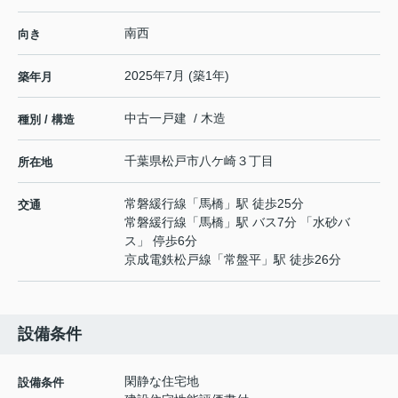
南西
向き
2025年7月 (築1年)
築年月
中古一戸建 / 木造
種別 / 構造
千葉県
松戸市
八ケ崎
３丁目
所在地
常磐緩行線
「
馬橋
」駅 徒歩25分
交通
常磐緩行線
「
馬橋
」駅 バス7分 「水砂バ
ス」 停歩6分
京成電鉄松戸線
「
常盤平
」駅 徒歩26分
設備条件
閑静な住宅地
設備条件