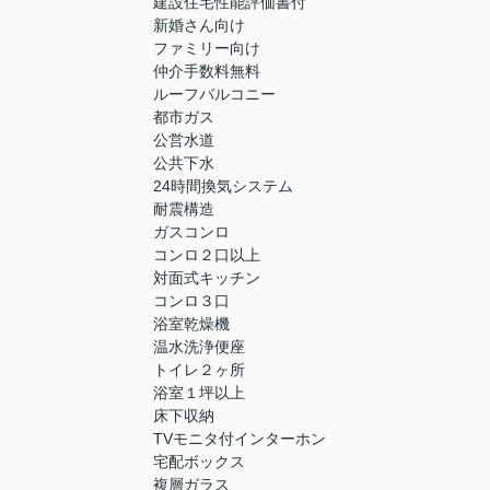
建設住宅性能評価書付
新婚さん向け
ファミリー向け
仲介手数料無料
ルーフバルコニー
都市ガス
公営水道
公共下水
24時間換気システム
耐震構造
ガスコンロ
コンロ２口以上
対面式キッチン
コンロ３口
浴室乾燥機
温水洗浄便座
トイレ２ヶ所
浴室１坪以上
床下収納
TVモニタ付インターホン
宅配ボックス
複層ガラス