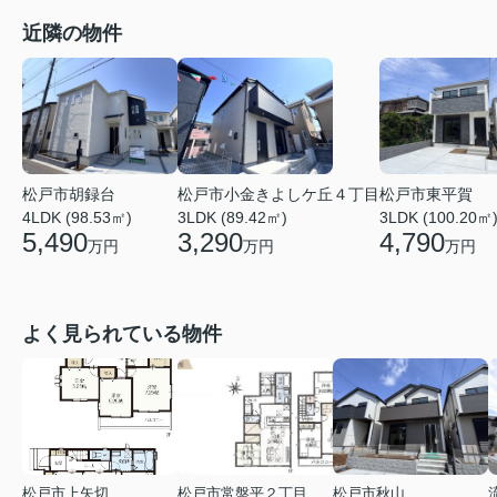
近隣の物件
松戸市小金きよしケ丘４丁目
松戸市東平賀
松戸市胡録台
3LDK (89.42㎡)
3LDK (100.20㎡
4LDK (98.53㎡)
3,290
4,790
5,490
万円
万円
万円
よく見られている物件
松戸市上矢切
松戸市常盤平２丁目
松戸市秋山