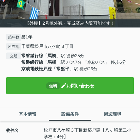
【外観】2号棟外観・完成済み内覧可能です！
築1年
築年数
千葉県松戸市八ケ崎３丁目
所在地
常磐緩行線
「
馬橋
」駅 徒歩25分
交通
常磐緩行線
「
馬橋
」駅 バス7分 「水砂バス」 停歩6分
京成電鉄松戸線
「
常盤平
」駅 徒歩26分
お問い合わせ
無料
基本情報
設備条件
周辺環境
松戸市八ケ崎３丁目新築戸建【八ヶ崎第二小
物件名
学校：4分】