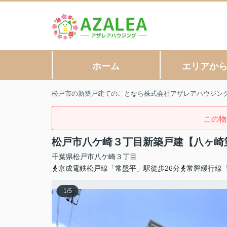
ホーム
エリアか
松戸市の新築戸建てのことなら株式会社アザレアハウジン
この物
松戸市八ケ崎３丁目新築戸建【八ヶ崎
千葉県
松戸市
八ケ崎
３丁目
京成電鉄松戸線「常盤平」駅徒歩26分
常磐緩行線「
1
/
5