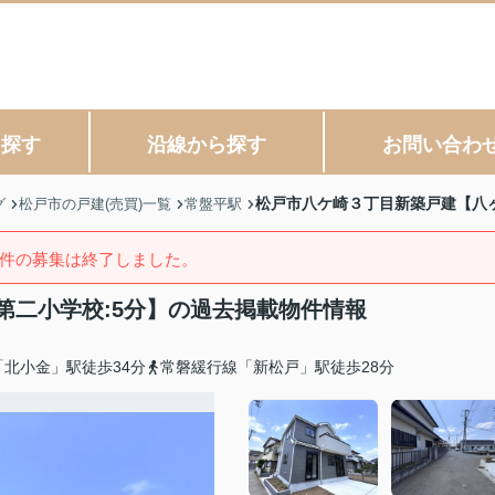
ら探す
沿線から探す
お問い合わ
松戸市八ケ崎３丁目新築戸建【八ヶ
グ
松戸市の戸建(売買)一覧
常盤平駅
件の募集は終了しました。
第二小学校:5分】の過去掲載物件情報
北小金」駅徒歩34分
常磐緩行線「新松戸」駅徒歩28分