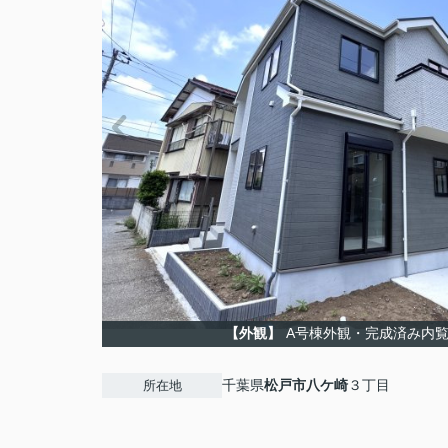
【外観】
A号棟外観・完成済み内
千葉県
松戸市
八ケ崎
３丁目
所在地