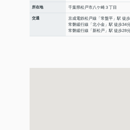
所在地
千葉県
松戸市
八ケ崎
３丁目
交通
京成電鉄松戸線
「
常盤平
」駅 徒歩
常磐緩行線
「
北小金
」駅 徒歩34
常磐緩行線
「
新松戸
」駅 徒歩28