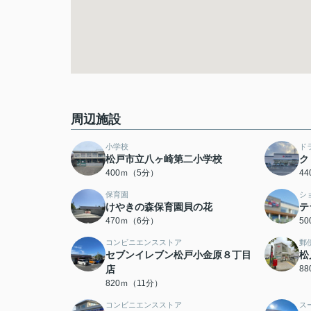
周辺施設
小学校
ド
松戸市立八ヶ崎第二小学校
ク
400ｍ（5分）
4
保育園
シ
けやきの森保育園貝の花
テ
470ｍ（6分）
5
コンビニエンスストア
郵
セブンイレブン松戸小金原８丁目
松
店
8
820ｍ（11分）
コンビニエンスストア
ス