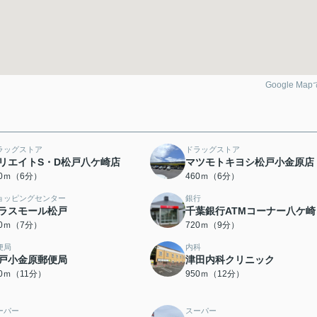
Google Ma
ラッグストア
ドラッグストア
リエイトS・D松戸八ケ崎店
マツモトキヨシ松戸小金原店
40ｍ（6分）
460ｍ（6分）
ョッピングセンター
銀行
ラスモール松戸
千葉銀行ATMコーナー八ケ崎
00ｍ（7分）
720ｍ（9分）
便局
内科
戸小金原郵便局
津田内科クリニック
80ｍ（11分）
950ｍ（12分）
ーパー
スーパー