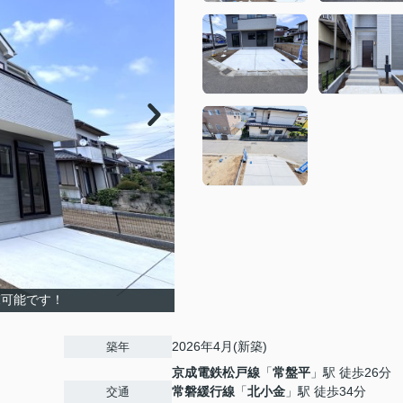
覧可能です！
2026年4月(新築)
築年
京成電鉄松戸線
「
常盤平
」駅 徒歩26分
常磐緩行線
「
北小金
」駅 徒歩34分
交通