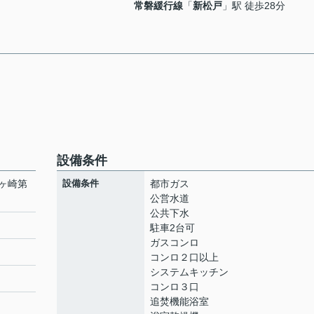
常磐緩行線
「
新松戸
」駅 徒歩28分
設備条件
ヶ崎第
設備条件
都市ガス
公営水道
公共下水
駐車2台可
ガスコンロ
コンロ２口以上
システムキッチン
コンロ３口
追焚機能浴室