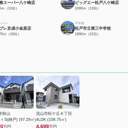
務スーパー八ケ崎店
ビッグエー松戸八ケ崎店
70ｍ（13分）
1000ｍ（13分）
ーパー
中学校
ブレ京成小金原店
松戸市立第三中学校
270ｍ（16分）
1690ｍ（22分）
市秋山
流山市松ケ丘６丁目
＋S(納戸) (97.29㎡)
4LDK (108.75㎡)
90
4,699
万円
万円