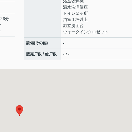
浴室乾燥機
温水洗浄便座
トイレ２ヶ所
26分
浴室１坪以上
分
独立洗面台
分
ウォークインクロゼット
設備(その他)
-
販売戸数 / 総戸数
- / -