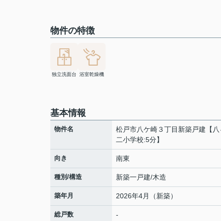
物件の特徴
独立洗面台
浴室乾燥機
基本情報
物件名
松戸市八ケ崎３丁目新築戸建【八
二小学校:5分】
向き
南東
種別/構造
新築一戸建/木造
築年月
2026年4月（新築）
総戸数
-