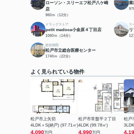
ローソン・スリーエフ松戸八ケ崎
業
店
9
960ｍ（12分）
ドラッグストア
ス
petit madoca小金原４丁目店
リ
1060ｍ（14分）
1
総合病院
松戸市立総合医療センター
1740ｍ（22分）
よく見られている物件
松戸市上矢切
松戸市常盤平２丁目
松戸
4LDK＋S(納戸) (97.71㎡)
4LDK (99.78㎡)
3LDK
4,090
4,990
4,1
万円
万円