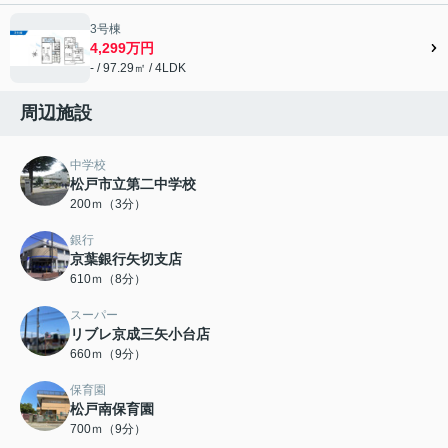
3号棟
4,299万円
- / 97.29㎡ / 4LDK
周辺施設
中学校
松戸市立第二中学校
200ｍ（3分）
銀行
京葉銀行矢切支店
610ｍ（8分）
スーパー
リブレ京成三矢小台店
660ｍ（9分）
保育園
松戸南保育園
700ｍ（9分）