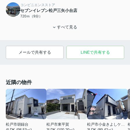
コンビニエンスストア
セブンイレブン松戸三矢小台店
720ｍ（9分）
すべて見る
メールで共有する
LINEで共有する
近隣の物件
松戸市小金きよしケ丘４丁目
松戸市東平賀
松戸市胡録台
3LDK (89.42㎡)
3LDK (100.20㎡)
3
4LDK (98.53㎡)