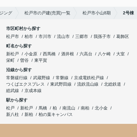
ジング
松戸市の戸建(売買)一覧
松戸市小山8期
2号棟
市区町村から探す
松戸市
柏市
市川市
流山市
三郷市
我孫子市
葛飾区
町名から探す
新松戸
小金原
西馬橋
酒井根
六高台
八ケ崎
大室
栄町
曽谷
東平賀
沿線から探す
常磐緩行線
武蔵野線
常磐線
京成電鉄松戸線
つくばエクスプレス
東武野田線
流鉄流山線
北総鉄道
総武線
京成本線
駅から探す
松戸
新松戸
馬橋
柏
南流山
南柏
北小金
新八柱
新柏
柏の葉キャンパス