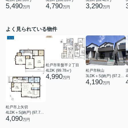
3,290
4,790
5,490
万円
万円
万円
よく見られている物件
松戸市常盤平２丁目
4LDK (99.78㎡)
松戸市秋山
4,990
4
3LDK＋S(納戸) (97.29㎡)
万円
4,190
万円
松戸市上矢切
4LDK＋S(納戸) (97.71㎡)
4,090
万円