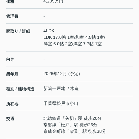
4,299万円
価格
-
管理費
4LDK
間取り / 詳細
LDK 17.0帖 1室
/
和室 4.5帖 1室
/
洋室 6.0帖 2室
/
洋室 7.7帖 1室
-
向き
2026年12月 (予定)
築年月
新築一戸建 / 木造
種別 / 建物構造
千葉県
松戸市
小山
所在地
北総鉄道
「
矢切
」駅 徒歩20分
交通
常磐線
「
松戸
」駅 徒歩26分
京成金町線
「
柴又
」駅 徒歩38分