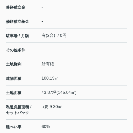
-
修繕積立金
-
修繕積立基金
有(2台) / 0円
駐車場 / 月額
その他条件
所有権
土地権利
100.19㎡
建物面積
43.87坪(145.04㎡)
土地面積
-/要 9.30㎡
私道負担面積 /
セットバック
60%
建ぺい率