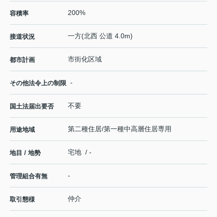
200%
容積率
一方(北西 公道 4.0m)
接道状況
市街化区域
都市計画
-
その他法令上の制限
不要
国土法届出要否
第二種住居/第一種中高層住居専用
用途地域
宅地 / -
地目 / 地勢
-
管理組合有無
仲介
取引態様