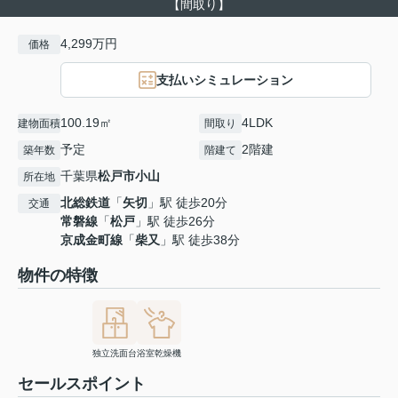
【間取り】
4,299万円
価格
支払いシミュレーション
100.19㎡
4LDK
建物面積
間取り
予定
2階建
築年数
階建て
千葉県
松戸市
小山
所在地
北総鉄道
「
矢切
」駅 徒歩20分
交通
常磐線
「
松戸
」駅 徒歩26分
京成金町線
「
柴又
」駅 徒歩38分
物件の特徴
独立洗面台
浴室乾燥機
セールスポイント