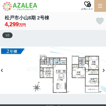
0
お気に入り
松戸市小山8期 2号棟
4,299
万円
1
/
2