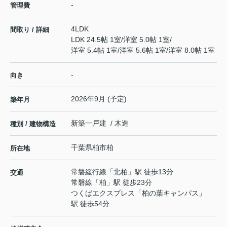
-
管理費
4LDK
間取り / 詳細
LDK 24.5帖 1室
/
洋室 5.0帖 1室
/
洋室 5.4帖 1室
/
洋室 5.6帖 1室
/
洋室 8.0帖 1室
-
向き
2026年9月 (予定)
築年月
新築一戸建 / 木造
種別 / 建物構造
千葉県
柏市
柏
所在地
常磐緩行線
「
北柏
」駅 徒歩13分
交通
常磐線
「
柏
」駅 徒歩23分
つくばエクスプレス
「
柏の葉キャンパス
」
駅 徒歩54分