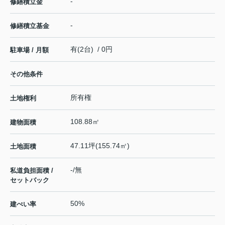
-
修繕積立金
-
修繕積立基金
有(2台) / 0円
駐車場 / 月額
その他条件
所有権
土地権利
108.88㎡
建物面積
47.11坪(155.74㎡)
土地面積
-/無
私道負担面積 /
セットバック
50%
建ぺい率