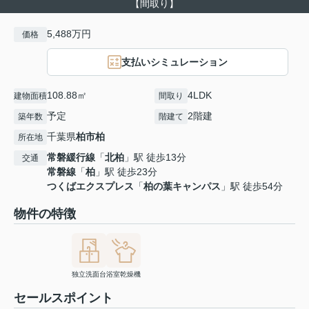
【間取り】
5,488万円
価格
支払いシミュレーション
108.88㎡
4LDK
建物面積
間取り
予定
2階建
築年数
階建て
千葉県
柏市
柏
所在地
常磐緩行線
「
北柏
」駅 徒歩13分
交通
常磐線
「
柏
」駅 徒歩23分
つくばエクスプレス
「
柏の葉キャンパス
」駅 徒歩54分
物件の特徴
独立洗面台
浴室乾燥機
セールスポイント