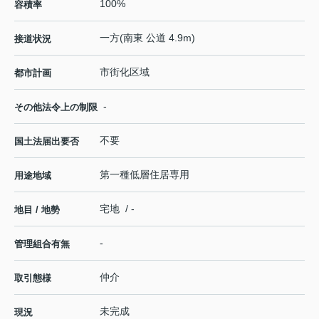
100%
容積率
一方(南東 公道 4.9m)
接道状況
市街化区域
都市計画
-
その他法令上の制限
不要
国土法届出要否
第一種低層住居専用
用途地域
宅地 / -
地目 / 地勢
-
管理組合有無
仲介
取引態様
未完成
現況