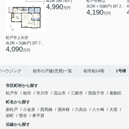
4LDK (99.78㎡)
松戸市秋山
4,990
4
3LDK＋S(納戸) (97.29㎡)
万円
4,190
万円
松戸市上矢切
4LDK＋S(納戸) (97.71㎡)
4,090
万円
アハウジング
柏市の戸建(売買)一覧
柏市柏14期
1号棟
市区町村から探す
松戸市
柏市
市川市
流山市
三郷市
我孫子市
葛飾区
町名から探す
新松戸
小金原
西馬橋
酒井根
六高台
八ケ崎
大室
栄町
曽谷
東平賀
沿線から探す