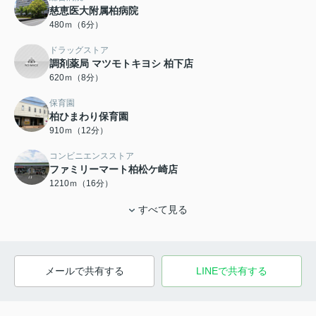
慈恵医大附属柏病院
480ｍ（6分）
ドラッグストア
調剤薬局 マツモトキヨシ 柏下店
620ｍ（8分）
保育園
柏ひまわり保育園
910ｍ（12分）
コンビニエンスストア
ファミリーマート柏松ケ崎店
1210ｍ（16分）
すべて見る
メールで共有する
LINEで共有する