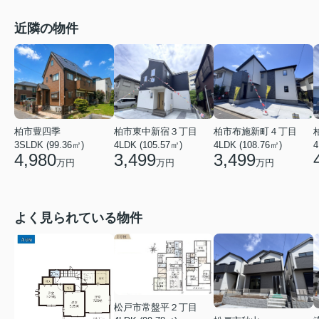
近隣の物件
柏市東中新宿３丁目
柏市豊四季
柏市布施新町４丁目
4LDK (105.57㎡)
4
3SLDK (99.36㎡)
4LDK (108.76㎡)
3,499
4,980
3,499
万円
万円
万円
よく見られている物件
松戸市常盤平２丁目