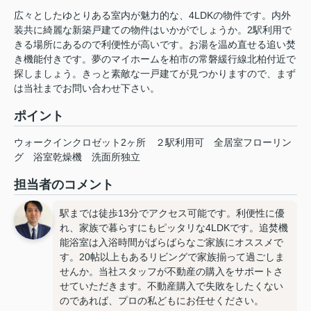
広々としたゆとりある室内が魅力的な、4LDKの物件です。内外
装共に綺麗な新築戸建ての物件はいかがでしょうか。2駅利用で
きる場所にあるので利便性が高いです。お湯を温め直せる追い焚
き機能付きです。夢のマイホームを柏市の常磐緩行線北柏付近で
探しましょう。きっと素敵な一戸建てが見つかりますので、まず
は当社までお問い合わせ下さい。
ポイント
ウォークインクロゼット2ヶ所
２駅利用可
全居室フローリン
グ
浴室乾燥機
洗面所独立
担当者のコメント
駅までは徒歩13分でアクセス可能です。利便性に優
れ、家族で暮らすにもピッタリな4LDKです。追焚機
能浴室は入浴時間がばらばらなご家族にオススメで
す。20帖以上もあるリビングで家族揃って過ごしま
せんか。当社スタッフが不動産の購入をサポートさ
せていただきます。不動産購入で失敗をしたくない
のであれば、プロの私どもにお任せください。