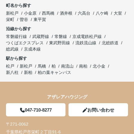
町名から探す
新松戸
小金原
西馬橋
酒井根
六高台
八ケ崎
大室
栄町
曽谷
東平賀
沿線から探す
常磐緩行線
武蔵野線
常磐線
京成電鉄松戸線
つくばエクスプレス
東武野田線
流鉄流山線
北総鉄道
総武線
京成本線
駅から探す
松戸
新松戸
馬橋
柏
南流山
南柏
北小金
新八柱
新柏
柏の葉キャンパス
アザレアハウジング
047-710-8277
お問い合わせ
〒271-0062
千葉県松戸市栄町２丁目91-6