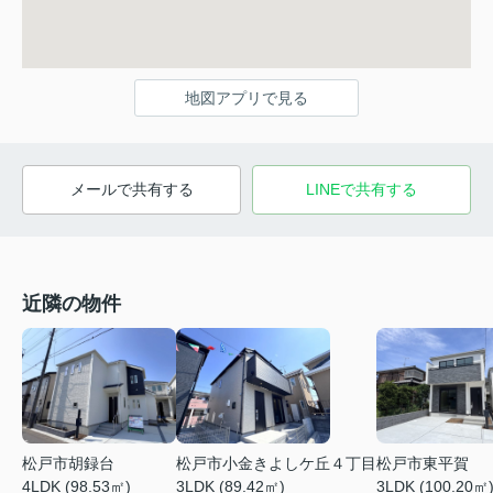
地図アプリで見る
メールで共有する
LINEで共有する
近隣の物件
松戸市小金きよしケ丘４丁目
松戸市東平賀
松戸市胡録台
3LDK (89.42㎡)
3LDK (100.20㎡
4LDK (98.53㎡)