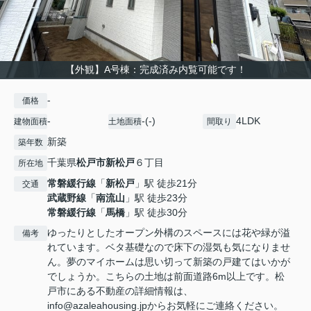
【外観】A号棟：完成済み内覧可能です！
-
価格
-
-(-)
4LDK
建物面積
土地面積
間取り
新築
築年数
千葉県
松戸市
新松戸
６丁目
所在地
常磐緩行線
「
新松戸
」駅 徒歩21分
交通
武蔵野線
「
南流山
」駅 徒歩23分
常磐緩行線
「
馬橋
」駅 徒歩30分
ゆったりとしたオープン外構のスペースには花や緑が溢
備考
れています。ベタ基礎なので床下の湿気も気になりませ
ん。夢のマイホームは思い切って新築の戸建てはいかが
でしょうか。こちらの土地は前面道路6m以上です。松
戸市にある不動産の詳細情報は、
info@azaleahousing.jpからお気軽にご連絡ください。