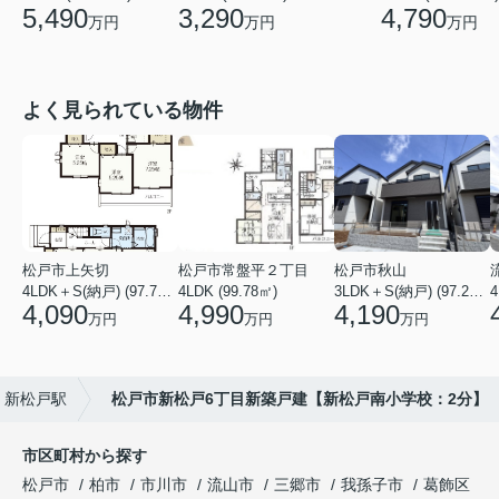
3,290
4,790
5,490
万円
万円
万円
よく見られている物件
松戸市上矢切
松戸市常盤平２丁目
松戸市秋山
4LDK＋S(納戸) (97.71㎡)
4LDK (99.78㎡)
3LDK＋S(納戸) (97.29㎡)
4
4,090
4,990
4,190
万円
万円
万円
新松戸駅
松戸市新松戸6丁目新築戸建【新松戸南小学校：2分】
市区町村から探す
松戸市
柏市
市川市
流山市
三郷市
我孫子市
葛飾区