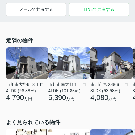
メールで共有する
LINEで共有する
近隣の物件
市川市大野町３丁目
市川市南大野１丁目
市川市宮久保６丁目
4LDK (96.88㎡)
4LDK (101.85㎡)
3LDK (93.98㎡)
3
4,790
5,390
4,080
万円
万円
万円
よく見られている物件