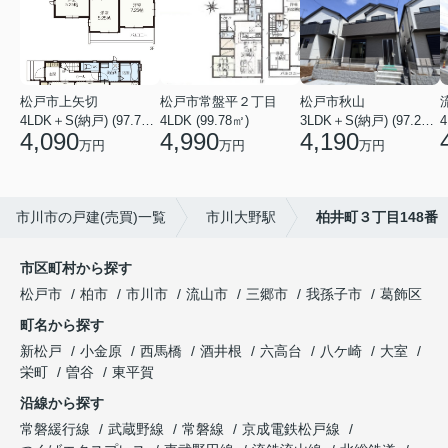
松戸市上矢切
松戸市常盤平２丁目
松戸市秋山
4LDK＋S(納戸) (97.71㎡)
4LDK (99.78㎡)
3LDK＋S(納戸) (97.29㎡)
4
4,090
4,990
4,190
万円
万円
万円
市川市の戸建(売買)一覧
市川大野駅
柏井町３丁目148番
市区町村から探す
松戸市
柏市
市川市
流山市
三郷市
我孫子市
葛飾区
町名から探す
新松戸
小金原
西馬橋
酒井根
六高台
八ケ崎
大室
栄町
曽谷
東平賀
沿線から探す
常磐緩行線
武蔵野線
常磐線
京成電鉄松戸線