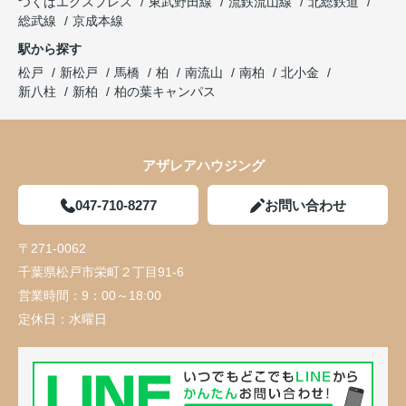
つくばエクスプレス
東武野田線
流鉄流山線
北総鉄道
総武線
京成本線
駅から探す
松戸
新松戸
馬橋
柏
南流山
南柏
北小金
新八柱
新柏
柏の葉キャンパス
アザレアハウジング
047-710-8277
お問い合わせ
〒271-0062
千葉県松戸市栄町２丁目91-6
営業時間：
9：00～18:00
定休日：
水曜日