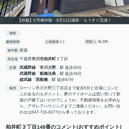
【外観】C号棟外観・6月11日撮影・もうすぐ完成！
-
価格
-
-(-)
4LDK
建物面積
土地面積
間取り
新築
築年数
千葉県
市川市
柏井町
３丁目
所在地
武蔵野線
「
市川大野
」駅 徒歩20分
交通
武蔵野線
「
船橋法典
」駅 徒歩34分
総武線
「
西船橋
」駅 徒歩67分
ローソン市川大野三丁目店まで徒歩5分と近場にコンビ
備考
ニがあるのもポイント。夢のマイホームは思い切って新
築の戸建てはいかがでしょうか。不動産情報をお求めな
ら、アザレアハウジングまでご連絡ください。お問い合
わせは047-710-8277から承っております。
柏井町３丁目148番のコメント(おすすめポイント)