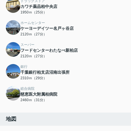
ドラッグストア
カワチ薬品柏中央店
1950ｍ（25分）
ホームセンター
ケーヨーデイツー名戸ヶ谷店
2120ｍ（27分）
スーパー
フードセンターわたなべ新柏店
2120ｍ（27分）
銀行
千葉銀行柏支店沼南出張所
2310ｍ（29分）
総合病院
慈恵医大附属柏病院
2460ｍ（31分）
地図