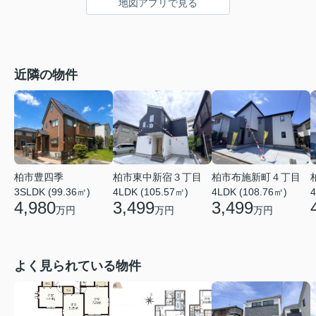
地図アプリで見る
近隣の物件
柏市東中新宿３丁目
柏市豊四季
柏市布施新町４丁目
4LDK (105.57㎡)
4
3SLDK (99.36㎡)
4LDK (108.76㎡)
3,499
4,980
3,499
万円
万円
万円
よく見られている物件