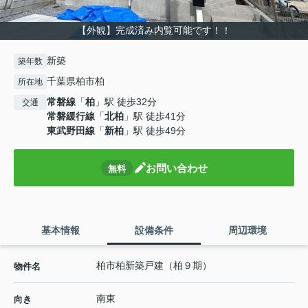
【外観】完成済み内覧可能です！！
新築
築年数
千葉県柏市柏
所在地
常磐線
「
柏
」駅 徒歩32分
交通
常磐緩行線
「
北柏
」駅 徒歩41分
東武野田線
「
新柏
」駅 徒歩49分
お問い合わせ
無料
基本情報
設備条件
周辺環境
柏市柏新築戸建（柏９期）
物件名
南東
向き