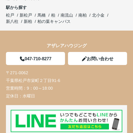
駅から探す
松戸
新松戸
馬橋
柏
南流山
南柏
北小金
新八柱
新柏
柏の葉キャンパス
アザレアハウジング
047-710-8277
お問い合わせ
〒271-0062
千葉県松戸市栄町２丁目91-6
営業時間：
9：00～18:00
定休日：
水曜日