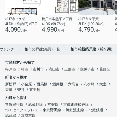
松戸市上矢切
松戸市常盤平２丁目
松戸市東平賀
4LDK＋S(納戸) (97.71㎡)
4LDK (99.78㎡)
3LDK (100.20㎡)
4
4,090
4,990
4,790
万円
万円
万円
ウジング
柏市の戸建(売買)一覧
柏市柏新築戸建（柏９期）
市区町村から探す
松戸市
柏市
市川市
流山市
三郷市
我孫子市
葛飾区
町名から探す
新松戸
小金原
西馬橋
酒井根
六高台
八ケ崎
大室
栄町
曽谷
東平賀
沿線から探す
常磐緩行線
武蔵野線
常磐線
京成電鉄松戸線
つくばエクスプレス
東武野田線
流鉄流山線
北総鉄道
総武線
京成本線