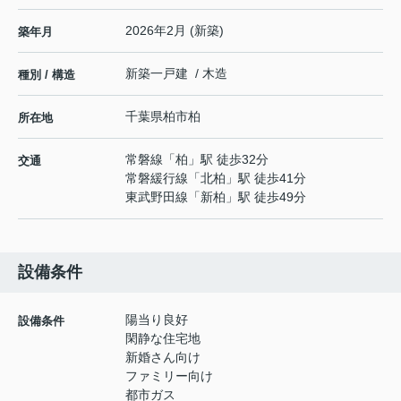
2026年2月 (新築)
築年月
新築一戸建 / 木造
種別 / 構造
千葉県
柏市
柏
所在地
常磐線
「
柏
」駅 徒歩32分
交通
常磐緩行線
「
北柏
」駅 徒歩41分
東武野田線
「
新柏
」駅 徒歩49分
設備条件
陽当り良好
設備条件
閑静な住宅地
新婚さん向け
ファミリー向け
都市ガス